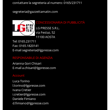
contattare la segreteria al numero: 0165/231711
segreteria@gazzettamatin.com
CONCESSIONARIA DI PUBBLICITÀ
LG PRESSE S.R.L.
via Festaz, 52
11100 AOSTA
Tel: 0165.231711
Fax: 0165.1820141
E-mail
segreteria@lgpresse.com
RESPONSABILE DI AGENZIA
Arianna Gori Chisari
E-mail
a.chisari@lgpresse.com
Account
Luca Torino
l.torino@lgpresse.com
Ivana Cretier
i.cretier@lgpresse.com
Daniele Fimiano
d.fimiano@lgpresse.com