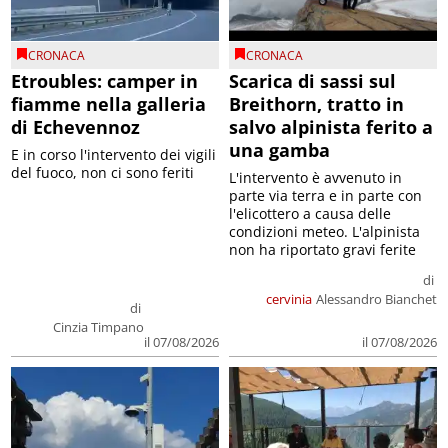
CRONACA
CRONACA
Etroubles: camper in
Scarica di sassi sul
fiamme nella galleria
Breithorn, tratto in
di Echevennoz
salvo alpinista ferito a
una gamba
E in corso l'intervento dei vigili
del fuoco, non ci sono feriti
L'intervento è avvenuto in
parte via terra e in parte con
l'elicottero a causa delle
condizioni meteo. L'alpinista
non ha riportato gravi ferite
di
cervinia
Alessandro Bianchet
di
Cinzia Timpano
il 07/08/2026
il 07/08/2026