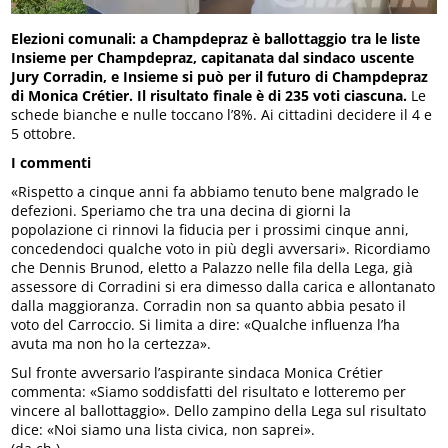
Elezioni comunali: a Champdepraz è ballottaggio tra le liste
Insieme per Champdepraz, capitanata dal sindaco uscente
Jury Corradin, e Insieme si può per il futuro di Champdepraz
di Monica Crétier. Il risultato finale è di 235 voti ciascuna.
Le
schede bianche e nulle toccano l’8%. Ai cittadini decidere il 4 e
5 ottobre.
I commenti
«Rispetto a cinque anni fa abbiamo tenuto bene malgrado le
defezioni. Speriamo che tra una decina di giorni la
popolazione ci rinnovi la fiducia per i prossimi cinque anni,
concedendoci qualche voto in più degli avversari». Ricordiamo
che Dennis Brunod, eletto a Palazzo nelle fila della Lega, già
assessore di Corradini si era dimesso dalla carica e allontanato
dalla maggioranza. Corradin non sa quanto abbia pesato il
voto del Carroccio. Si limita a dire: «Qualche influenza l’ha
avuta ma non ho la certezza».
Sul fronte avversario l’aspirante sindaca Monica Crétier
commenta: «Siamo soddisfatti del risultato e lotteremo per
vincere al ballottaggio». Dello zampino della Lega sul risultato
dice: «Noi siamo una lista civica, non saprei».