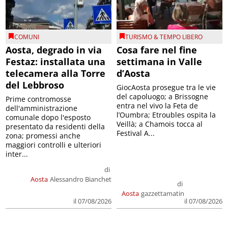
COMUNI
TURISMO & TEMPO LIBERO
Aosta, degrado in via
Cosa fare nel fine
Festaz: installata una
settimana in Valle
telecamera alla Torre
d’Aosta
del Lebbroso
GiocAosta prosegue tra le vie
del capoluogo; a Brissogne
Prime contromosse
entra nel vivo la Feta de
dell'amministrazione
l’Oumbra; Etroubles ospita la
comunale dopo l'esposto
Veillà; a Chamois tocca al
presentato da residenti della
Festival A...
zona; promessi anche
maggiori controlli e ulteriori
inter...
di
Aosta
Alessandro Bianchet
di
Aosta
gazzettamatin
il 07/08/2026
il 07/08/2026