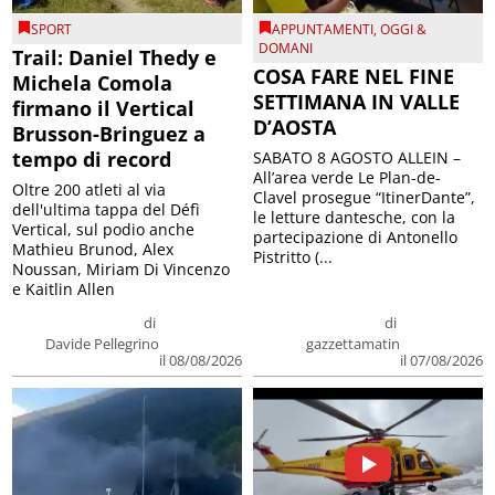
SPORT
APPUNTAMENTI
,
OGGI &
DOMANI
Trail: Daniel Thedy e
COSA FARE NEL FINE
Michela Comola
SETTIMANA IN VALLE
firmano il Vertical
D’AOSTA
Brusson-Bringuez a
tempo di record
SABATO 8 AGOSTO ALLEIN –
All’area verde Le Plan-de-
Oltre 200 atleti al via
Clavel prosegue “ItinerDante”,
dell'ultima tappa del Défì
le letture dantesche, con la
Vertical, sul podio anche
partecipazione di Antonello
Mathieu Brunod, Alex
Pistritto (...
Noussan, Miriam Di Vincenzo
e Kaitlin Allen
di
di
Davide Pellegrino
gazzettamatin
il 08/08/2026
il 07/08/2026