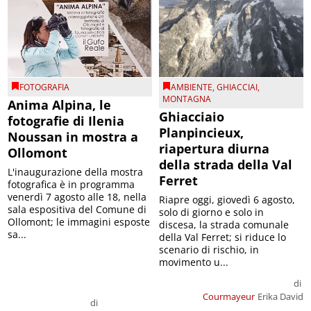
FOTOGRAFIA
AMBIENTE
,
GHIACCIAI
,
MONTAGNA
Anima Alpina, le
Ghiacciaio
fotografie di Ilenia
Planpincieux,
Noussan in mostra a
riapertura diurna
Ollomont
della strada della Val
L'inaugurazione della mostra
Ferret
fotografica è in programma
venerdì 7 agosto alle 18, nella
Riapre oggi, giovedì 6 agosto,
sala espositiva del Comune di
solo di giorno e solo in
Ollomont; le immagini esposte
discesa, la strada comunale
sa...
della Val Ferret; si riduce lo
scenario di rischio, in
movimento u...
di
Courmayeur
Erika David
di