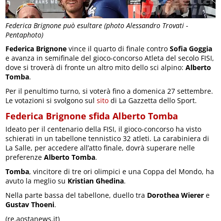
Federica Brignone può esultare (photo Alessandro Trovati -
Pentaphoto)
Federica Brignone
vince il quarto di finale contro
Sofia Goggia
e avanza in semifinale del gioco-concorso Atleta del secolo FISI,
dove si troverà di fronte un altro mito dello sci alpino:
Alberto
Tomba
.
Per il penultimo turno, si voterà fino a domenica 27 settembre.
Le votazioni si svolgono sul
sito
di La Gazzetta dello Sport.
Federica Brignone sfida Alberto Tomba
Ideato per il centenario della FISI, il gioco-concorso ha visto
schierati in un tabellone tennistico 32 atleti. La carabiniera di
La Salle, per accedere all’atto finale, dovrà superare nelle
preferenze
Alberto Tomba
.
Tomba
, vincitore di tre ori olimpici e una Coppa del Mondo, ha
avuto la meglio su
Kristian Ghedina
.
Nella parte bassa del tabellone, duello tra
Dorothea Wierer
e
Gustav Thoeni
.
(re.aostanews.it)