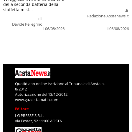
della seconda batteria della
staffetta mist...
di
Redazione Aostanews.it
di
Davide Pellegrino
il 06/08/2026
il 06/08/2026
Quotidiano online Iscrizione al Tribunale di Aosta n.
8/2012
Autorizzazione del 13/12/2012
www.gazzettamatin.com
Editore
LG PRESSE S.R.L.
via Festaz, 52 11100 AOSTA