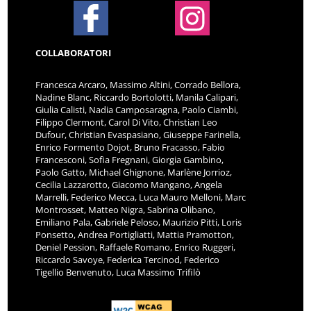
COLLABORATORI
Francesca Arcaro, Massimo Altini, Corrado Bellora,
Nadine Blanc, Riccardo Bortolotti, Manila Calipari,
Giulia Calisti, Nadia Camposaragna, Paolo Ciambi,
Filippo Clermont, Carol Di Vito, Christian Leo
Dufour, Christian Evaspasiano, Giuseppe Farinella,
Enrico Formento Dojot, Bruno Fracasso, Fabio
Francesconi, Sofia Fregnani, Giorgia Gambino,
Paolo Gatto, Michael Ghignone, Marlène Jorrioz,
Cecilia Lazzarotto, Giacomo Mangano, Angela
Marrelli, Federico Mecca, Luca Mauro Melloni, Marc
Montrosset, Matteo Nigra, Sabrina Olibano,
Emiliano Pala, Gabriele Peloso, Maurizio Pitti, Loris
Ponsetto, Andrea Portigliatti, Mattia Pramotton,
Deniel Pession, Raffaele Romano, Enrico Ruggeri,
Riccardo Savoye, Federica Tercinod, Federico
Tigellio Benvenuto, Luca Massimo Trifilò