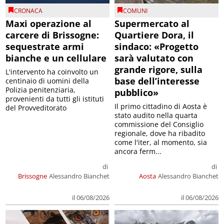
CRONACA
COMUNI
Maxi operazione al
Supermercato al
carcere di Brissogne:
Quartiere Dora, il
sequestrate armi
sindaco: «Progetto
bianche e un cellulare
sarà valutato con
grande rigore, sulla
L'intervento ha coinvolto un
base dell’interesse
centinaio di uomini della
Polizia penitenziaria,
pubblico»
provenienti da tutti gli istituti
Il primo cittadino di Aosta è
del Provveditorato
stato audito nella quarta
commissione del Consiglio
regionale, dove ha ribadito
come l'iter, al momento, sia
ancora ferm...
di
di
Brissogne
Alessandro Bianchet
Aosta
Alessandro Bianchet
il 06/08/2026
il 06/08/2026