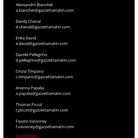
Alessandro Bianchet
a.bianchet@gazzettamatin.com
Danila Chenal
d.chenal@gazzettamatin.com
Erika David
e.david@gazzettamatin.com
Davide Pellegrino
d.pellegrino@gazzettamatin.com
Cinzia Timpano
c.timpano@gazzettamatin.com
Arianna Papalia
a.papalia@gazzettamatin.com
Thomas Piccot
t.piccot@gazzettamatin.com
Fausto Vassoney
f.vassoney@gazzettamatin.com
SEGRETERIA