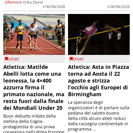
Ollomont
Erika David
il 06/08/2026
il 06/08/2026
SPORT
SPORT
Atletica: Matilde
Atletica: Asta in Piazza
Abelli lotta come una
torna ad Aosta il 22
leonessa, la 4×400
agosto e strizza
azzurra firma il
l’occhio agli Europei di
primato nazionale, ma
Birmingham
resta fuori dalla finale
La speranza degli
dei Mondiali Under 20
organizzatori è di portare sulla
pedana del salotto buono
Buon debutto iridato della
della città alcuni atleti reduci
stellina della Cogne,
dalla rassegna continentale in
protagonista di una prova
programma ...
coraggiosa nell'ultima frazione