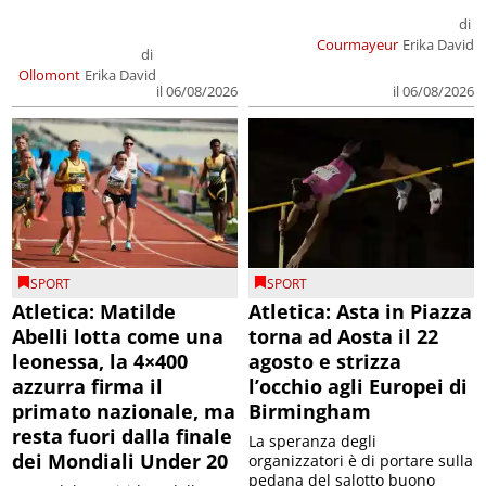
di
Courmayeur
Erika David
di
Ollomont
Erika David
il 06/08/2026
il 06/08/2026
SPORT
SPORT
Atletica: Matilde
Atletica: Asta in Piazza
Abelli lotta come una
torna ad Aosta il 22
leonessa, la 4×400
agosto e strizza
azzurra firma il
l’occhio agli Europei di
primato nazionale, ma
Birmingham
resta fuori dalla finale
La speranza degli
dei Mondiali Under 20
organizzatori è di portare sulla
pedana del salotto buono