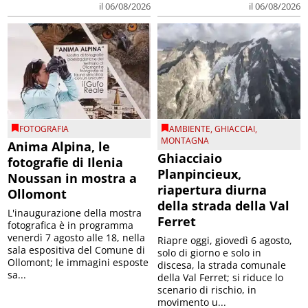
il 06/08/2026
il 06/08/2026
FOTOGRAFIA
AMBIENTE
,
GHIACCIAI
,
MONTAGNA
Anima Alpina, le
Ghiacciaio
fotografie di Ilenia
Planpincieux,
Noussan in mostra a
riapertura diurna
Ollomont
della strada della Val
L'inaugurazione della mostra
Ferret
fotografica è in programma
venerdì 7 agosto alle 18, nella
Riapre oggi, giovedì 6 agosto,
sala espositiva del Comune di
solo di giorno e solo in
Ollomont; le immagini esposte
discesa, la strada comunale
sa...
della Val Ferret; si riduce lo
scenario di rischio, in
movimento u...