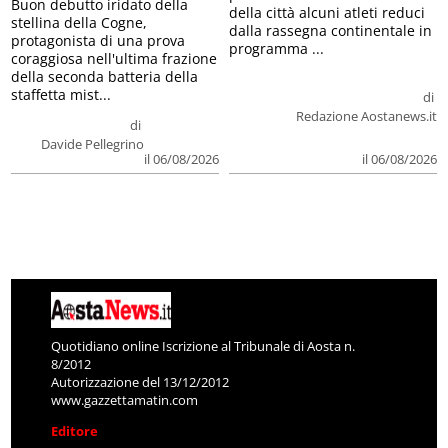
Buon debutto iridato della
della città alcuni atleti reduci
stellina della Cogne,
dalla rassegna continentale in
protagonista di una prova
programma ...
coraggiosa nell'ultima frazione
della seconda batteria della
staffetta mist...
di
Redazione Aostanews.it
di
Davide Pellegrino
il 06/08/2026
il 06/08/2026
Quotidiano online Iscrizione al Tribunale di Aosta n.
8/2012
Autorizzazione del 13/12/2012
www.gazzettamatin.com
Editore