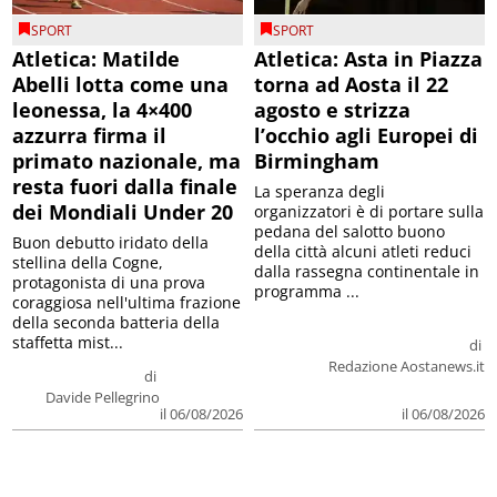
SPORT
SPORT
Atletica: Matilde
Atletica: Asta in Piazza
Abelli lotta come una
torna ad Aosta il 22
leonessa, la 4×400
agosto e strizza
azzurra firma il
l’occhio agli Europei di
primato nazionale, ma
Birmingham
resta fuori dalla finale
La speranza degli
dei Mondiali Under 20
organizzatori è di portare sulla
pedana del salotto buono
Buon debutto iridato della
della città alcuni atleti reduci
stellina della Cogne,
dalla rassegna continentale in
protagonista di una prova
programma ...
coraggiosa nell'ultima frazione
della seconda batteria della
staffetta mist...
di
Redazione Aostanews.it
di
Davide Pellegrino
il 06/08/2026
il 06/08/2026