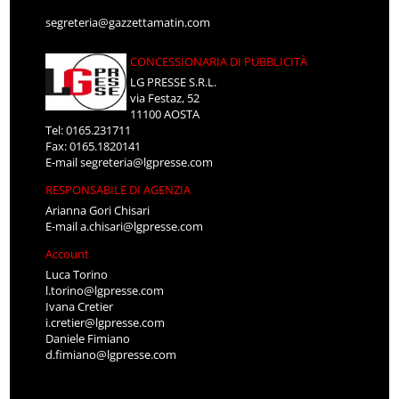
segreteria@gazzettamatin.com
CONCESSIONARIA DI PUBBLICITÀ
LG PRESSE S.R.L.
via Festaz, 52
11100 AOSTA
Tel: 0165.231711
Fax: 0165.1820141
E-mail
segreteria@lgpresse.com
RESPONSABILE DI AGENZIA
Arianna Gori Chisari
E-mail
a.chisari@lgpresse.com
Account
Luca Torino
l.torino@lgpresse.com
Ivana Cretier
i.cretier@lgpresse.com
Daniele Fimiano
d.fimiano@lgpresse.com