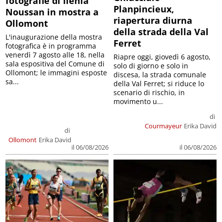
fotografie di Ilenia
Planpincieux,
Noussan in mostra a
riapertura diurna
Ollomont
della strada della Val
L'inaugurazione della mostra
Ferret
fotografica è in programma
venerdì 7 agosto alle 18, nella
Riapre oggi, giovedì 6 agosto,
sala espositiva del Comune di
solo di giorno e solo in
Ollomont; le immagini esposte
discesa, la strada comunale
sa...
della Val Ferret; si riduce lo
scenario di rischio, in
movimento u...
di
Courmayeur
Erika David
di
Ollomont
Erika David
il 06/08/2026
il 06/08/2026