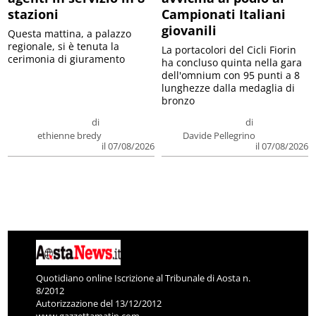
stazioni
Campionati Italiani
giovanili
Questa mattina, a palazzo
regionale, si è tenuta la
La portacolori del Cicli Fiorin
cerimonia di giuramento
ha concluso quinta nella gara
dell'omnium con 95 punti a 8
lunghezze dalla medaglia di
bronzo
di
di
ethienne bredy
Davide Pellegrino
il 07/08/2026
il 07/08/2026
Quotidiano online Iscrizione al Tribunale di Aosta n.
8/2012
Autorizzazione del 13/12/2012