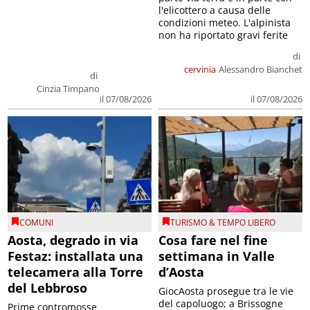
l'elicottero a causa delle
condizioni meteo. L'alpinista
non ha riportato gravi ferite
di
cervinia
Alessandro Bianchet
di
Cinzia Timpano
il 07/08/2026
il 07/08/2026
COMUNI
TURISMO & TEMPO LIBERO
Aosta, degrado in via
Cosa fare nel fine
Festaz: installata una
settimana in Valle
telecamera alla Torre
d’Aosta
del Lebbroso
GiocAosta prosegue tra le vie
del capoluogo; a Brissogne
Prime contromosse