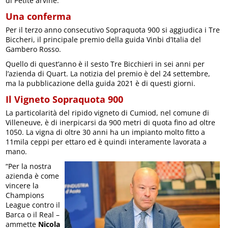
di Petite arvine.
Una conferma
Per il terzo anno consecutivo Sopraquota 900 si aggiudica i Tre
Biccheri, il principale premio della guida Vinbi d’Italia del
Gambero Rosso.
Quello di quest’anno è il sesto Tre Bicchieri in sei anni per
l’azienda di Quart. La notizia del premio è del 24 settembre,
ma la pubblicazione della guida 2021 è di questi giorni.
Il Vigneto Sopraquota 900
La particolarità del ripido vigneto di Cumiod, nel comune di
Villeneuve, è di inerpicarsi da 900 metri di quota fino ad oltre
1050. La vigna di oltre 30 anni ha un impianto molto fitto a
11mila ceppi per ettaro ed è quindi interamente lavorata a
mano.
“Per la nostra
azienda è come
vincere la
Champions
League contro il
Barca o il Real –
ammette
Nicola