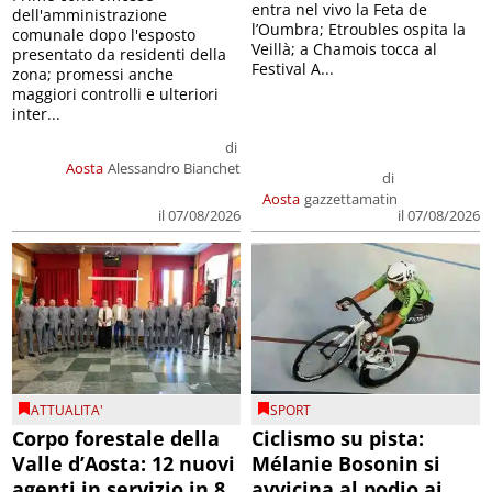
entra nel vivo la Feta de
dell'amministrazione
l’Oumbra; Etroubles ospita la
comunale dopo l'esposto
Veillà; a Chamois tocca al
presentato da residenti della
Festival A...
zona; promessi anche
maggiori controlli e ulteriori
inter...
di
Aosta
Alessandro Bianchet
di
Aosta
gazzettamatin
il 07/08/2026
il 07/08/2026
ATTUALITA'
SPORT
Corpo forestale della
Ciclismo su pista:
Valle d’Aosta: 12 nuovi
Mélanie Bosonin si
agenti in servizio in 8
avvicina al podio ai