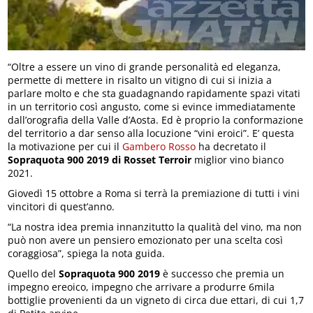
“Oltre a essere un vino di grande personalità ed eleganza,
permette di mettere in risalto un vitigno di cui si inizia a
parlare molto e che sta guadagnando rapidamente spazi vitati
in un territorio così angusto, come si evince immediatamente
dall’orografia della Valle d’Aosta. Ed è proprio la conformazione
del territorio a dar senso alla locuzione “vini eroici”. E’ questa
la motivazione per cui il
Gambero Rosso
ha decretato il
Sopraquota 900 2019 di Rosset Terroir
miglior vino bianco
2021.
Giovedì 15 ottobre a Roma si terrà la premiazione di tutti i vini
vincitori di quest’anno.
“La nostra idea premia innanzitutto la qualità del vino, ma non
può non avere un pensiero emozionato per una scelta così
coraggiosa”, spiega la nota guida.
Quello del
Sopraquota 900 2019
è successo che premia un
impegno ereoico, impegno che arrivare a produrre 6mila
bottiglie provenienti da un vigneto di circa due ettari, di cui 1,7