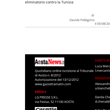
eliminatorio contro la Tunisia
di
Davide Pellegrino
il 05/08/2
DIRETTOR
Luca Merc
l.mercant
Quotidiano online Iscrizione al Tribunale
di Aosta n. 8/2012
REDAZIO
Autorizzazione del 13/12/2012
Alessandr
www.gazzettamatin.com
a.bianche
Editore
Danila Ch
LG PRESSE S.R.L.
d.chenal@
via Festaz, 52 11100 AOSTA