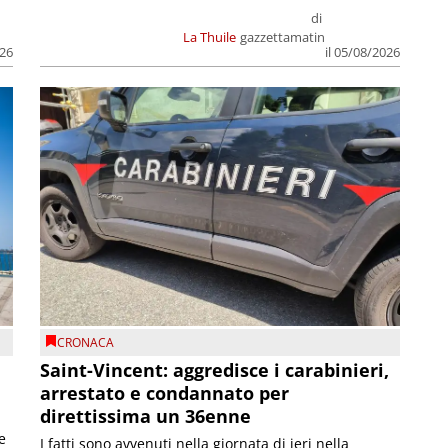
di
La Thuile
gazzettamatin
026
il 05/08/2026
CRONACA
Saint-Vincent: aggredisce i carabinieri,
arrestato e condannato per
direttissima un 36enne
e
I fatti sono avvenuti nella giornata di ieri nella