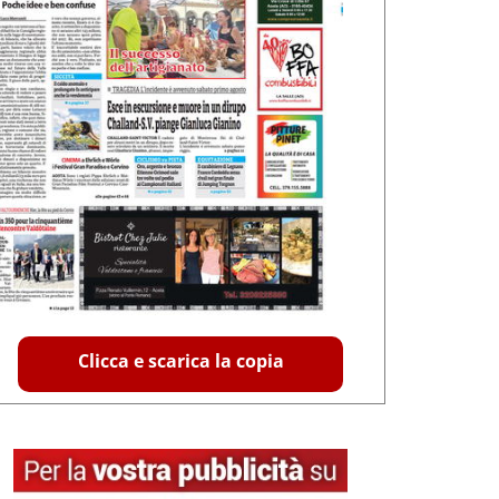
Clicca e scarica la copia