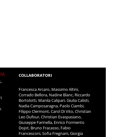
ITÀ
COLLABORATORI
L.
Francesca Arcaro, Massimo Altini,
Corrado Bellora, Nadine Blanc, Riccardo
11
Bortolotti, Manila Calipari, Giulia Calisti,
Nadia Camposaragna, Paolo Ciambi,
m
Filippo Clermont, Carol Di Vito, Christian
Leo Dufour, Christian Evaspasiano,
Giuseppe Farinella, Enrico Formento
Dojot, Bruno Fracasso, Fabio
Francesconi, Sofia Fregnani, Giorgia