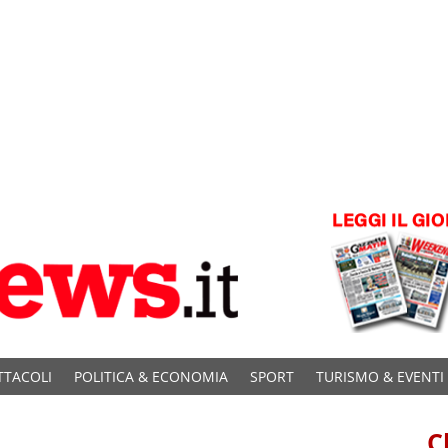
TTACOLI
POLITICA & ECONOMIA
SPORT
TURISMO & EVENTI
C