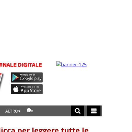
ALTRO
licca per leggere tutte le