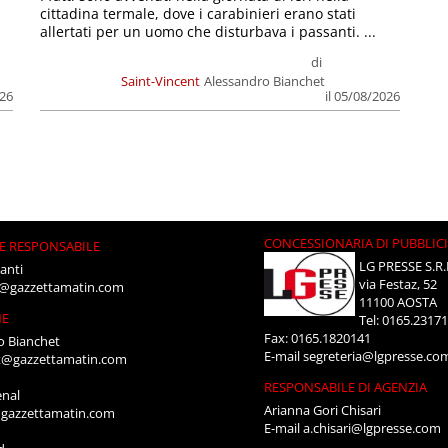
cittadina termale, dove i carabinieri erano stati
allertati per un uomo che disturbava i passanti. ...
di
Saint-Vincent
Alessandro Bianchet
026
il 05/08/2026
CONCESSIONARIA DI PUBBLIC
E RESPONSABILE
LG PRESSE S.R.
anti
via Festaz, 52
i@gazzettamatin.com
11100 AOSTA
NE
Tel: 0165.2317
Fax: 0165.1820141
o Bianchet
E-mail
segreteria@lgpresse.co
t@gazzettamatin.com
RESPONSABILE DI AGENZIA
enal
Arianna Gori Chisari
gazzettamatin.com
E-mail
a.chisari@lgpresse.com