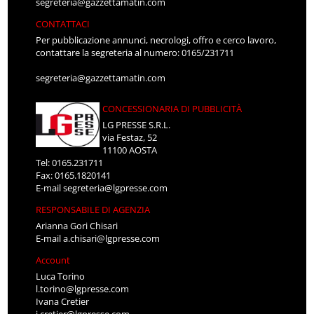
segreteria@gazzettamatin.com
CONTATTACI
Per pubblicazione annunci, necrologi, offro e cerco lavoro,
contattare la segreteria al numero: 0165/231711
segreteria@gazzettamatin.com
CONCESSIONARIA DI PUBBLICITÀ
LG PRESSE S.R.L.
via Festaz, 52
11100 AOSTA
Tel: 0165.231711
Fax: 0165.1820141
E-mail
segreteria@lgpresse.com
RESPONSABILE DI AGENZIA
Arianna Gori Chisari
E-mail
a.chisari@lgpresse.com
Account
Luca Torino
l.torino@lgpresse.com
Ivana Cretier