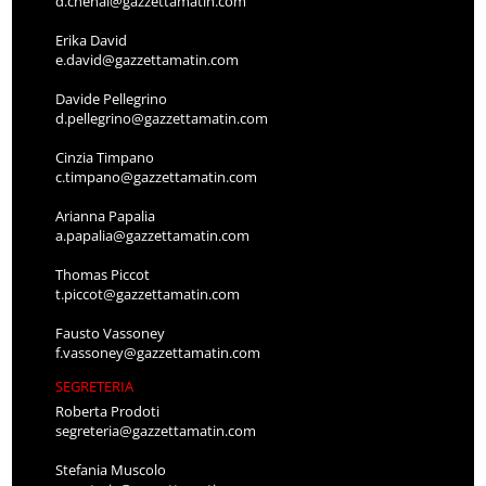
d.chenal@gazzettamatin.com
Erika David
e.david@gazzettamatin.com
Davide Pellegrino
d.pellegrino@gazzettamatin.com
Cinzia Timpano
c.timpano@gazzettamatin.com
Arianna Papalia
a.papalia@gazzettamatin.com
Thomas Piccot
t.piccot@gazzettamatin.com
Fausto Vassoney
f.vassoney@gazzettamatin.com
SEGRETERIA
Roberta Prodoti
segreteria@gazzettamatin.com
Stefania Muscolo