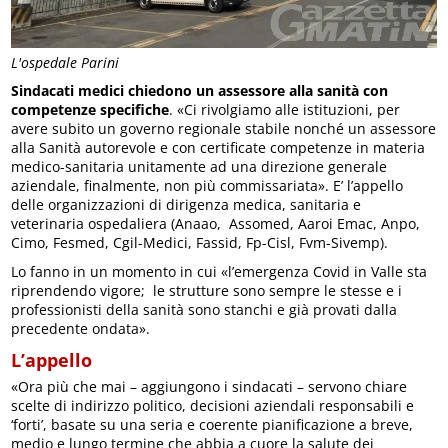
L'ospedale Parini
Sindacati medici chiedono un assessore alla sanità con
competenze specifiche
. «Ci rivolgiamo alle istituzioni, per
avere subito un governo regionale stabile nonché un assessore
alla Sanità autorevole e con certificate competenze in materia
medico-sanitaria unitamente ad una direzione generale
aziendale, finalmente, non più commissariata». E’ l’appello
delle organizzazioni di dirigenza medica, sanitaria e
veterinaria ospedaliera (Anaao, Assomed, Aaroi Emac, Anpo,
Cimo, Fesmed, Cgil-Medici, Fassid, Fp-Cisl, Fvm-Sivemp).
Lo fanno in un momento in cui «l’emergenza Covid in Valle sta
riprendendo vigore; le strutture sono sempre le stesse e i
professionisti della sanità sono stanchi e già provati dalla
precedente ondata».
L’appello
«Ora più che mai – aggiungono i sindacati – servono chiare
scelte di indirizzo politico, decisioni aziendali responsabili e
‘forti’, basate su una seria e coerente pianificazione a breve,
medio e lungo termine che abbia a cuore la salute dei