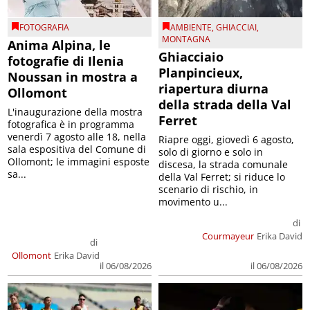
FOTOGRAFIA
AMBIENTE
,
GHIACCIAI
,
MONTAGNA
Anima Alpina, le
Ghiacciaio
fotografie di Ilenia
Planpincieux,
Noussan in mostra a
riapertura diurna
Ollomont
della strada della Val
L'inaugurazione della mostra
Ferret
fotografica è in programma
venerdì 7 agosto alle 18, nella
Riapre oggi, giovedì 6 agosto,
sala espositiva del Comune di
solo di giorno e solo in
Ollomont; le immagini esposte
discesa, la strada comunale
sa...
della Val Ferret; si riduce lo
scenario di rischio, in
movimento u...
di
Courmayeur
Erika David
di
Ollomont
Erika David
il 06/08/2026
il 06/08/2026