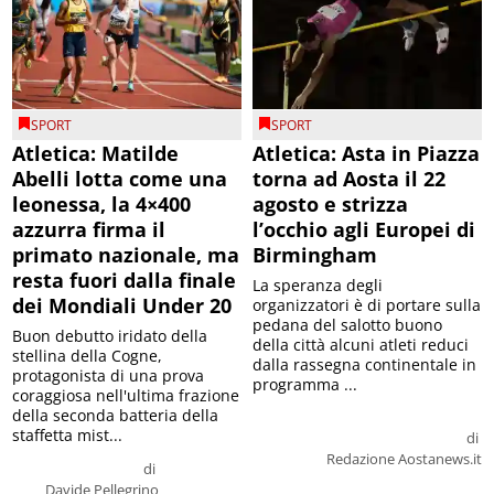
SPORT
SPORT
Atletica: Matilde
Atletica: Asta in Piazza
Abelli lotta come una
torna ad Aosta il 22
leonessa, la 4×400
agosto e strizza
azzurra firma il
l’occhio agli Europei di
primato nazionale, ma
Birmingham
resta fuori dalla finale
La speranza degli
dei Mondiali Under 20
organizzatori è di portare sulla
pedana del salotto buono
Buon debutto iridato della
della città alcuni atleti reduci
stellina della Cogne,
dalla rassegna continentale in
protagonista di una prova
programma ...
coraggiosa nell'ultima frazione
della seconda batteria della
staffetta mist...
di
Redazione Aostanews.it
di
Davide Pellegrino