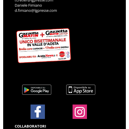
i.cretier@lgpresse.com
Daniele Fimiano
d.fimiano@lgpresse.com
COLLABORATORI