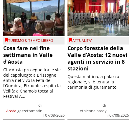
TURISMO & TEMPO LIBERO
ATTUALITA'
Cosa fare nel fine
Corpo forestale della
settimana in Valle
Valle d’Aosta: 12 nuovi
d’Aosta
agenti in servizio in 8
stazioni
GiocAosta prosegue tra le vie
del capoluogo; a Brissogne
Questa mattina, a palazzo
entra nel vivo la Feta de
regionale, si è tenuta la
l’Oumbra; Etroubles ospita la
cerimonia di giuramento
Veillà; a Chamois tocca al
Festival A...
di
di
Aosta
gazzettamatin
ethienne bredy
il 07/08/2026
il 07/08/2026