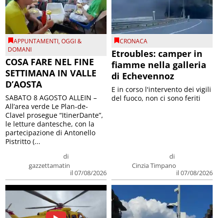
APPUNTAMENTI
,
OGGI &
CRONACA
DOMANI
Etroubles: camper in
COSA FARE NEL FINE
fiamme nella galleria
SETTIMANA IN VALLE
di Echevennoz
D’AOSTA
E in corso l'intervento dei vigili
SABATO 8 AGOSTO ALLEIN –
del fuoco, non ci sono feriti
All’area verde Le Plan-de-
Clavel prosegue “ItinerDante”,
le letture dantesche, con la
partecipazione di Antonello
Pistritto (...
di
di
gazzettamatin
Cinzia Timpano
il 07/08/2026
il 07/08/2026