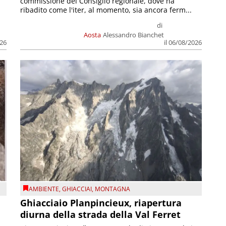
commissione del Consiglio regionale, dove ha
ribadito come l'iter, al momento, sia ancora ferm...
di
Aosta
Alessandro Bianchet
026
il 06/08/2026
AMBIENTE
,
GHIACCIAI
,
MONTAGNA
Ghiacciaio Planpincieux, riapertura
diurna della strada della Val Ferret