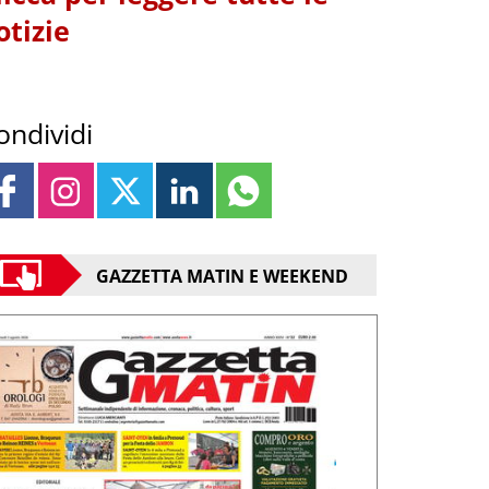
otizie
ondividi
GAZZETTA MATIN E WEEKEND