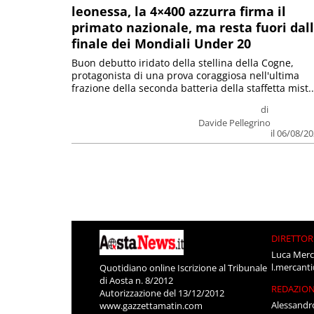
leonessa, la 4×400 azzurra firma il
primato nazionale, ma resta fuori dal
finale dei Mondiali Under 20
Buon debutto iridato della stellina della Cogne,
protagonista di una prova coraggiosa nell'ultima
frazione della seconda batteria della staffetta mist..
di
Davide Pellegrino
il 06/08/2
DIRETTOR
Luca Merc
l.mercant
Quotidiano online Iscrizione al Tribunale
di Aosta n. 8/2012
REDAZIO
Autorizzazione del 13/12/2012
Alessandr
www.gazzettamatin.com