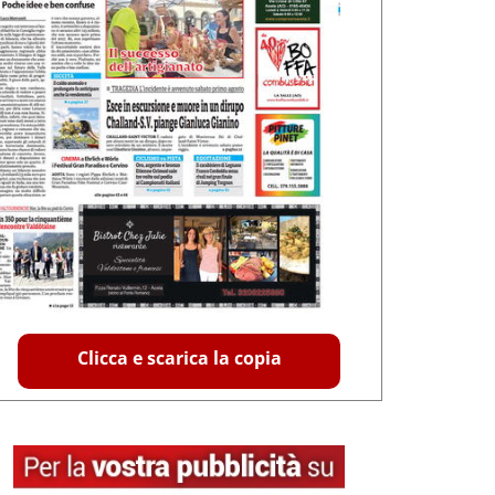
Clicca e scarica la copia