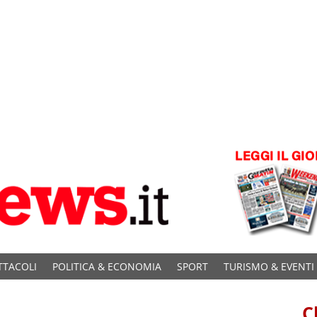
TTACOLI
POLITICA & ECONOMIA
SPORT
TURISMO & EVENTI
C