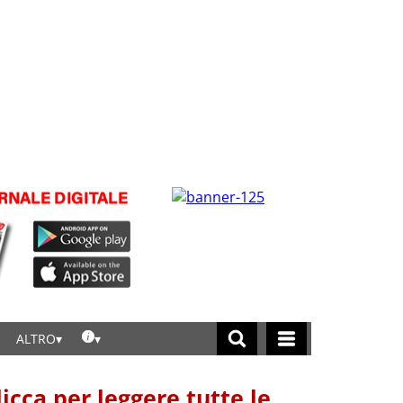
ALTRO
licca per leggere tutte le