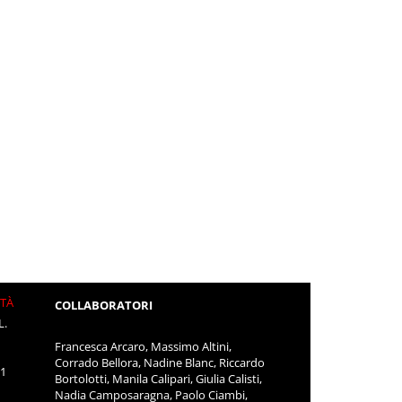
ITÀ
COLLABORATORI
L.
Francesca Arcaro, Massimo Altini,
Corrado Bellora, Nadine Blanc, Riccardo
11
Bortolotti, Manila Calipari, Giulia Calisti,
Nadia Camposaragna, Paolo Ciambi,