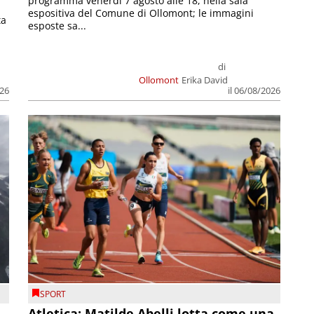
programma venerdì 7 agosto alle 18, nella sala
espositiva del Comune di Ollomont; le immagini
ta
esposte sa...
di
Ollomont
Erika David
026
il 06/08/2026
SPORT
Atletica: Matilde Abelli lotta come una