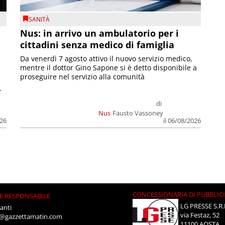
SANITÀ
Nus: in arrivo un ambulatorio per i
cittadini senza medico di famiglia
Da venerdì 7 agosto attivo il nuovo servizio medico,
mentre il dottor Gino Sapone si è detto disponibile a
proseguire nel servizio alla comunità
.
di
Nus
Fausto Vassoney
026
il 06/08/2026
CONCESSIONARIA DI PUBBLIC
E RESPONSABILE
LG PRESSE S.R.
anti
via Festaz, 52
i@gazzettamatin.com
11100 AOSTA