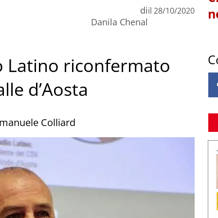
di
il
28/10/2020
n
Danila Chenal
C
o Latino riconfermato
lle d’Aosta
Emanuele Colliard