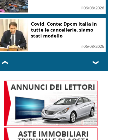
volete
il 06/08/2026
Twiga Porto Cervo ospita
E11EVEN con Diplo
il 06/08/2026
❮
❯