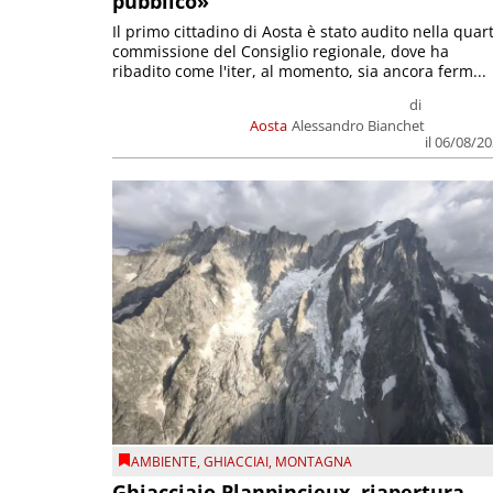
pubblico»
Il primo cittadino di Aosta è stato audito nella quar
commissione del Consiglio regionale, dove ha
ribadito come l'iter, al momento, sia ancora ferm...
di
Aosta
Alessandro Bianchet
il 06/08/2
AMBIENTE
,
GHIACCIAI
,
MONTAGNA
Ghiacciaio Planpincieux, riapertura