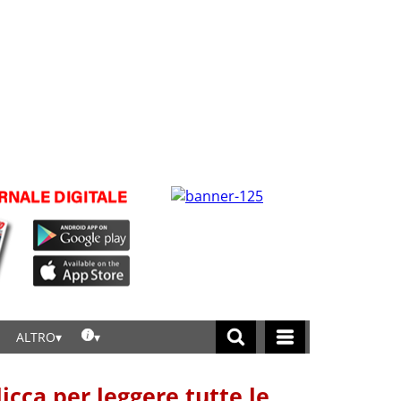
ALTRO
licca per leggere tutte le