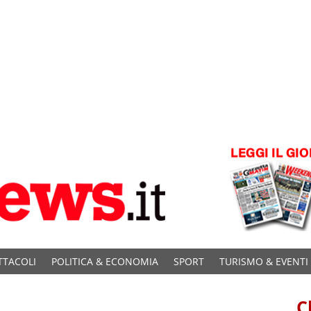
TTACOLI
POLITICA & ECONOMIA
SPORT
TURISMO & EVENTI
C