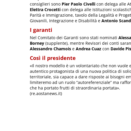
consiglieri sono
Pier Paolo Civelli
con delega alle At
Elettra Crocetti
con delega alle Istituzioni scolasti
Parità e Immigrazione, tavolo della Legalità e Proge
Giovanili, Integrazione e Disabilità e
Antonio Scand
I garanti
Nel Comitato dei Garanti sono stati nominati
Aless
Borney
(supplente), mentre Revisori dei conti sar
Alessandro Chamois
e
Andrea Cuaz
con
Davide Pi
Così il presidente
«Il nostro modello è un volontariato che non vuole 
autentico protagonista di una nuova politica di soli
territoriale, sia capace a dare risposte ai bisogni em
limiteremo ad un ruolo “autoreferenziale” ma raffor
che ha portato frutti di straordinaria portata».
(re.aostanews.it)