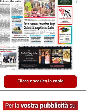
Clicca e scarica la copia