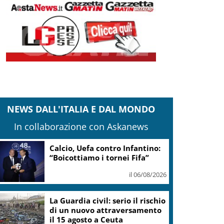
NEWS DALL'ITALIA E DAL MONDO
In collaborazione con Askanews
Berlino, un albero e una
panchina arcobaleno per
vittime dell’attentato
il 06/08/2026
Covid, Conte: mai commessi
illeciti, potete scavare quanto