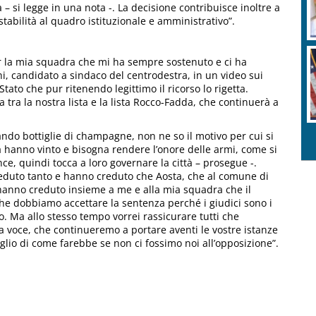
 – si legge in una nota -. La decisione contribuisce inoltre a
tabilità al quadro istituzionale e amministrativo”.
r la mia squadra che mi ha sempre sostenuto e ci ha
, candidato a sindaco del centrodestra, in un video sui
 Stato che pur ritenendo legittimo il ricorso lo rigetta.
 tra la nostra lista e la lista Rocco-Fadda, che continuerà a
do bottiglie di champagne, non ne so il motivo per cui si
a hanno vinto e bisogna rendere l’onore delle armi, come si
ce, quindi tocca a loro governare la città – prosegue -.
creduto tanto e hanno creduto che Aosta, che al comune di
hanno creduto insieme a me e alla mia squadra che il
he dobbiamo accettare la sentenza perché i giudici sono i
. Ma allo stesso tempo vorrei rassicurare tutti che
a voce, che continueremo a portare aventi le vostre istanze
io di come farebbe se non ci fossimo noi all’opposizione”.