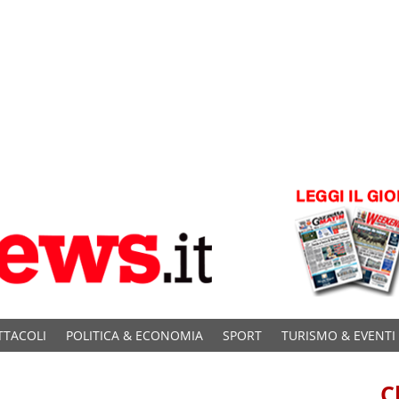
TTACOLI
POLITICA & ECONOMIA
SPORT
TURISMO & EVENTI
C