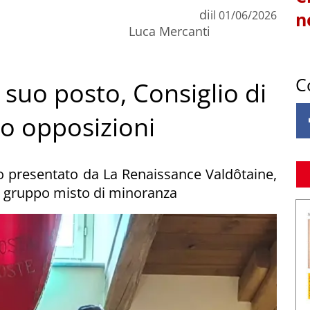
di
il
01/06/2026
n
Luca Mercanti
C
 suo posto, Consiglio di
so opposizioni
tato presentato da La Renaissance Valdôtaine,
e il gruppo misto di minoranza