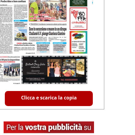
Clicca e scarica la copia