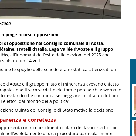
 Fadda
o repinge ricorso opposizioni
uppi di opposizione nel Consiglio comunale di Aosta
. Il
taine, Fratelli d’Italia, Lega Vallée d’Aoste e il gruppo
itto,
all’indomani dell’esito delle elezioni del 2025 che
-sinistra per 14 voti.
ioni e lo spoglio delle schede erano stati caratterizzati da
allée d’Aoste e il gruppo misto di minoranza avevano chiesto
a popolazione il vero verdetto elettorale perché chi governa lo
E
tato, evitando che continui a serpeggiare in città un dubbio
a
 elettori dal mondo della politica”.
ezione Quinta del Consiglio di Stato motiva la decisione.
sparenza e corretezza
S
ppresenta un riconoscimento chiaro del lavoro svolto con
p
nali nell’espletamento di una procedura particolarmente