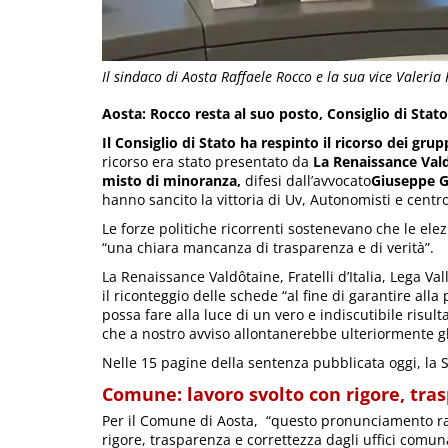
Il sindaco di Aosta Raffaele Rocco e la sua vice Valeria
Aosta: Rocco resta al suo posto, Consiglio di Stat
Il Consiglio di Stato ha respinto il ricorso dei gr
ricorso era stato presentato da
La Renaissance Valdô
misto di minoranza,
difesi dall’avvocato
Giuseppe G
hanno sancito la vittoria di Uv, Autonomisti e centro
Le forze politiche ricorrenti sostenevano che le elez
“una chiara mancanza di trasparenza e di verità”.
La Renaissance Valdôtaine, Fratelli d’Italia, Lega V
il riconteggio delle schede “al fine di garantire all
possa fare alla luce di un vero e indiscutibile risul
che a nostro avviso allontanerebbe ulteriormente gli
Nelle 15 pagine della sentenza pubblicata oggi, la S
Comune: lavoro svolto con rigore, tra
Per il Comune di Aosta, “questo pronunciamento ra
rigore, trasparenza e correttezza dagli uffici comu