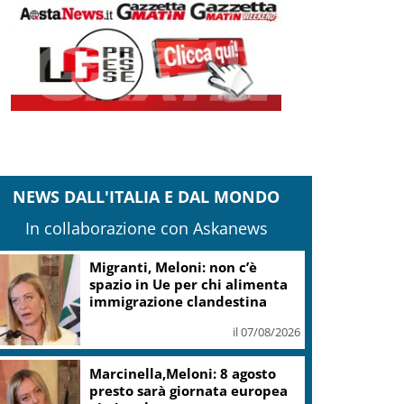
NEWS DALL'ITALIA E DAL MONDO
In collaborazione con Askanews
milia R., carabinieri: fermati 4 presunti
utori omicidio Nicola Musiani
il 07/08/2026
pin time Labs: fondi immobiliari non
ossono vincere su città pubblica