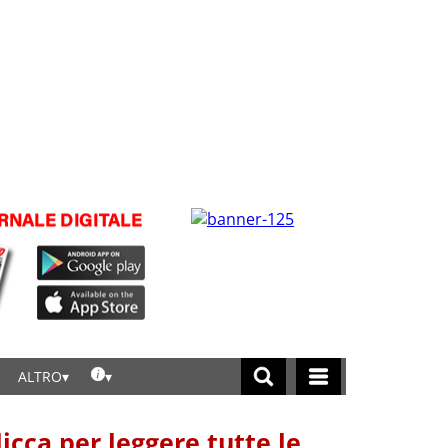
ALTRO
licca per leggere tutte le