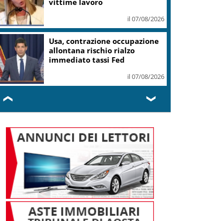
il 07/08/2026
Roggero, Salvini lo visita in
carcere: no pressioni su grazia,
profilo basso
il 07/08/2026
❮
❯