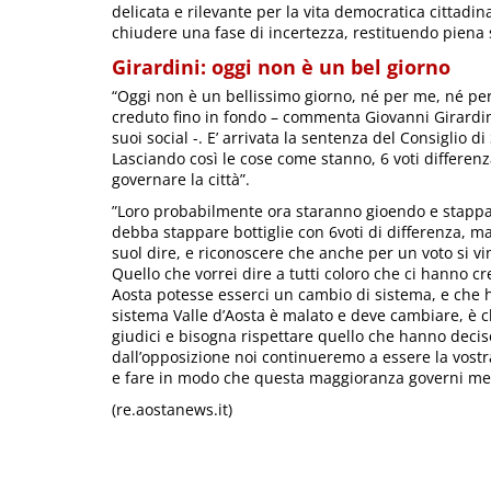
delicata e rilevante per la vita democratica cittadina
chiudere una fase di incertezza, restituendo piena s
Girardini: oggi non è un bel giorno
“Oggi non è un bellissimo giorno, né per me, né pe
creduto fino in fondo – commenta Giovanni Girardini
suoi social -. E’ arrivata la sentenza del Consiglio di
Lasciando così le cose come stanno, 6 voti differenza
governare la città”.
”Loro probabilmente ora staranno gioendo e stappan
debba stappare bottiglie con 6voti di differenza, m
suol dire, e riconoscere che anche per un voto si vin
Quello che vorrei dire a tutti coloro che ci hanno 
Aosta potesse esserci un cambio di sistema, e che 
sistema Valle d’Aosta è malato e deve cambiare, è c
giudici e bisogna rispettare quello che hanno deciso
dall’opposizione noi continueremo a essere la vostr
e fare in modo che questa maggioranza governi megl
(re.aostanews.it)