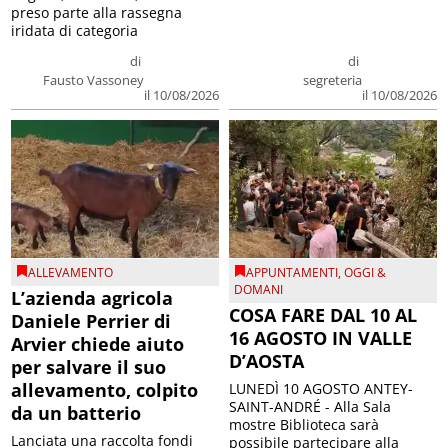
preso parte alla rassegna
iridata di categoria
di
di
Fausto Vassoney
segreteria
il 10/08/2026
il 10/08/2026
ALLEVAMENTO
APPUNTAMENTI
,
OGGI &
DOMANI
L’azienda agricola
COSA FARE DAL 10 AL
Daniele Perrier di
16 AGOSTO IN VALLE
Arvier chiede aiuto
D’AOSTA
per salvare il suo
allevamento, colpito
LUNEDÌ 10 AGOSTO ANTEY-
SAINT-ANDRÉ - Alla Sala
da un batterio
mostre Biblioteca sarà
Lanciata una raccolta fondi
possibile partecipare alla