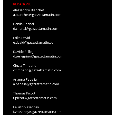
REDAZIONE
Alessandro Bianchet
a.bianchet@gazzettamatin.com
Danila Chenal
d.chenal@gazzettamatin.com
Erika David
e.david@gazzettamatin.com
Davide Pellegrino
d.pellegrino@gazzettamatin.com
Cinzia Timpano
c.timpano@gazzettamatin.com
Arianna Papalia
a.papalia@gazzettamatin.com
Thomas Piccot
t.piccot@gazzettamatin.com
Fausto Vassoney
f.vassoney@gazzettamatin.com