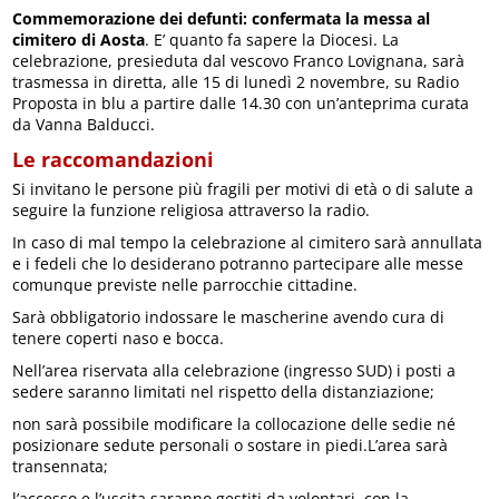
Commemorazione dei defunti: confermata la messa al
cimitero di Aosta
. E’ quanto fa sapere la Diocesi. La
celebrazione, presieduta dal vescovo Franco Lovignana, sarà
trasmessa in diretta, alle 15 di lunedì 2 novembre, su Radio
Proposta in blu a partire dalle 14.30 con un’anteprima curata
da Vanna Balducci.
Le raccomandazioni
Si invitano le persone più fragili per motivi di età o di salute a
seguire la funzione religiosa attraverso la radio.
In caso di mal tempo la celebrazione al cimitero sarà annullata
e i fedeli che lo desiderano potranno partecipare alle messe
comunque previste nelle parrocchie cittadine.
Sarà obbligatorio indossare le mascherine avendo cura di
tenere coperti naso e bocca.
Nell’area riservata alla celebrazione (ingresso SUD) i posti a
sedere saranno limitati nel rispetto della distanziazione;
non sarà possibile modificare la collocazione delle sedie né
posizionare sedute personali o sostare in piedi.L’area sarà
transennata;
l’accesso e l’uscita saranno gestiti da volontari, con la