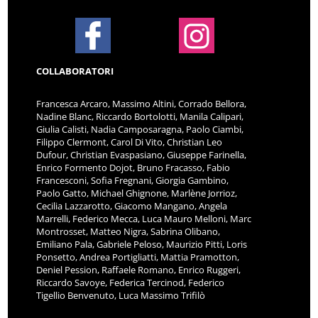
COLLABORATORI
Francesca Arcaro, Massimo Altini, Corrado Bellora,
Nadine Blanc, Riccardo Bortolotti, Manila Calipari,
Giulia Calisti, Nadia Camposaragna, Paolo Ciambi,
Filippo Clermont, Carol Di Vito, Christian Leo
Dufour, Christian Evaspasiano, Giuseppe Farinella,
Enrico Formento Dojot, Bruno Fracasso, Fabio
Francesconi, Sofia Fregnani, Giorgia Gambino,
Paolo Gatto, Michael Ghignone, Marlène Jorrioz,
Cecilia Lazzarotto, Giacomo Mangano, Angela
Marrelli, Federico Mecca, Luca Mauro Melloni, Marc
Montrosset, Matteo Nigra, Sabrina Olibano,
Emiliano Pala, Gabriele Peloso, Maurizio Pitti, Loris
Ponsetto, Andrea Portigliatti, Mattia Pramotton,
Deniel Pession, Raffaele Romano, Enrico Ruggeri,
Riccardo Savoye, Federica Tercinod, Federico
Tigellio Benvenuto, Luca Massimo Trifilò