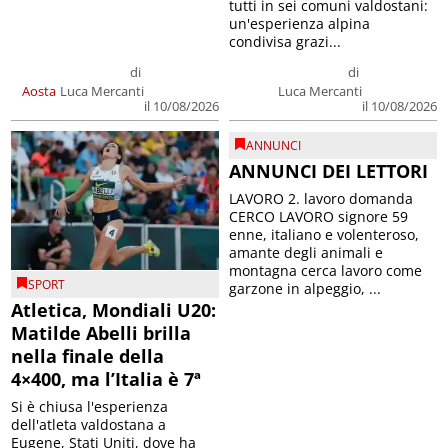
tutti in sei comuni valdostani:
un'esperienza alpina
condivisa grazi...
di
di
Aosta
Luca Mercanti
Luca Mercanti
il 10/08/2026
il 10/08/2026
ANNUNCI
ANNUNCI DEI LETTORI
LAVORO 2. lavoro domanda
CERCO LAVORO signore 59
enne, italiano e volenteroso,
amante degli animali e
montagna cerca lavoro come
SPORT
garzone in alpeggio, ...
Atletica, Mondiali U20:
Matilde Abelli brilla
nella finale della
4×400, ma l’Italia è 7ª
Si è chiusa l'esperienza
dell'atleta valdostana a
Eugene, Stati Uniti, dove ha