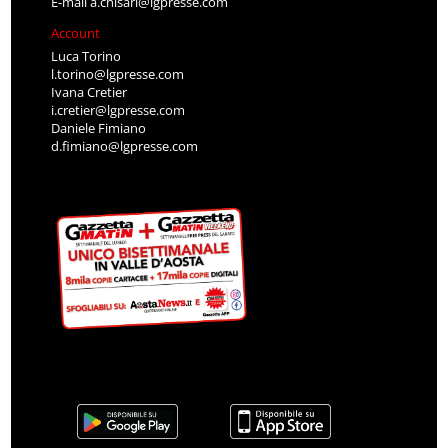
E-mail
a.chisari@lgpresse.com
Account
Luca Torino
l.torino@lgpresse.com
Ivana Cretier
i.cretier@lgpresse.com
Daniele Fimiano
d.fimiano@lgpresse.com