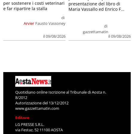
per sostenere i costi veterinari
presentazione del libro di
e far ripartire la stalla
Maria Vassallo ed Enrico F...
di
Arvier
Fausto Vassoney
di
gazzettamatin
il 09/08/2026
il 09/08/2026
Quotidiano online Iscrizione al Tribunale di Aosta n.
8/2012
Autorizzazione del 13/12/2012
www.gazzettamatin.com
Editore
LG PRESSE S.R.L.
via Festaz, 52 11100 AOSTA