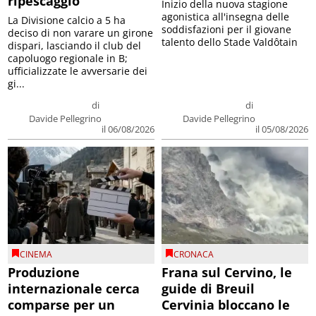
ripescaggio
Inizio della nuova stagione
agonistica all'insegna delle
La Divisione calcio a 5 ha
soddisfazioni per il giovane
deciso di non varare un girone
talento dello Stade Valdôtain
dispari, lasciando il club del
capoluogo regionale in B;
ufficializzate le avversarie dei
gi...
di
di
Davide Pellegrino
Davide Pellegrino
il 06/08/2026
il 05/08/2026
CINEMA
CRONACA
Produzione
Frana sul Cervino, le
internazionale cerca
guide di Breuil
comparse per un
Cervinia bloccano le