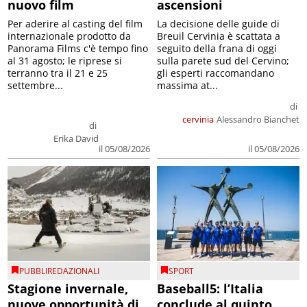
nuovo film
ascensioni
Per aderire al casting del film
La decisione delle guide di
internazionale prodotto da
Breuil Cervinia è scattata a
Panorama Films c'è tempo fino
seguito della frana di oggi
al 31 agosto; le riprese si
sulla parete sud del Cervino;
terranno tra il 21 e 25
gli esperti raccomandano
settembre...
massima at...
di
cervinia
Alessandro Bianchet
di
Erika David
il 05/08/2026
il 05/08/2026
PUBBLIREDAZIONALI
SPORT
Stagione invernale,
Baseball5: l’Italia
nuove opportunità di
conclude al quinto