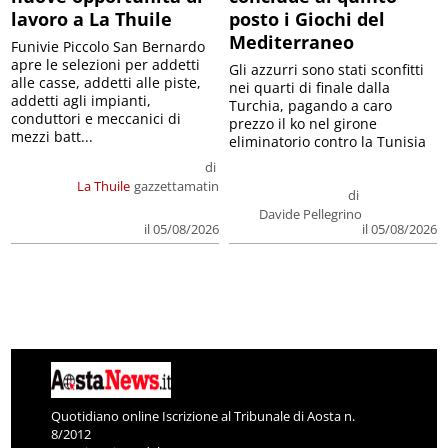
lavoro a La Thuile
posto i Giochi del
Mediterraneo
Funivie Piccolo San Bernardo
apre le selezioni per addetti
Gli azzurri sono stati sconfitti
alle casse, addetti alle piste,
nei quarti di finale dalla
addetti agli impianti,
Turchia, pagando a caro
conduttori e meccanici di
prezzo il ko nel girone
mezzi batt...
eliminatorio contro la Tunisia
di
La Thuile
gazzettamatin
di
Davide Pellegrino
il 05/08/2026
il 05/08/2026
Quotidiano online Iscrizione al Tribunale di Aosta n.
8/2012