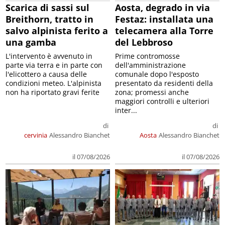
Scarica di sassi sul
Aosta, degrado in via
Breithorn, tratto in
Festaz: installata una
salvo alpinista ferito a
telecamera alla Torre
una gamba
del Lebbroso
L'intervento è avvenuto in
Prime contromosse
parte via terra e in parte con
dell'amministrazione
l'elicottero a causa delle
comunale dopo l'esposto
condizioni meteo. L'alpinista
presentato da residenti della
non ha riportato gravi ferite
zona; promessi anche
maggiori controlli e ulteriori
inter...
di
di
cervinia
Alessandro Bianchet
Aosta
Alessandro Bianchet
il 07/08/2026
il 07/08/2026