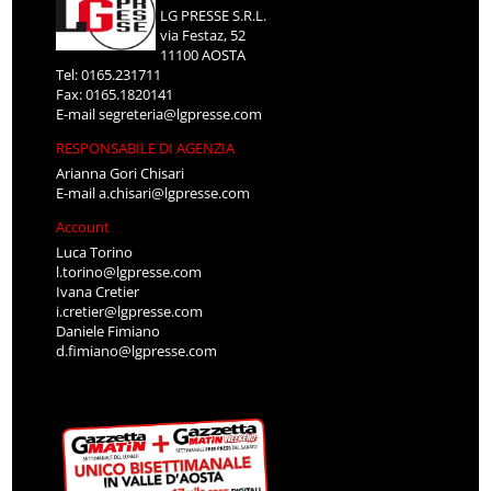
LG PRESSE S.R.L.
via Festaz, 52
11100 AOSTA
Tel: 0165.231711
Fax: 0165.1820141
E-mail
segreteria@lgpresse.com
RESPONSABILE DI AGENZIA
Arianna Gori Chisari
E-mail
a.chisari@lgpresse.com
Account
Luca Torino
l.torino@lgpresse.com
Ivana Cretier
i.cretier@lgpresse.com
Daniele Fimiano
d.fimiano@lgpresse.com