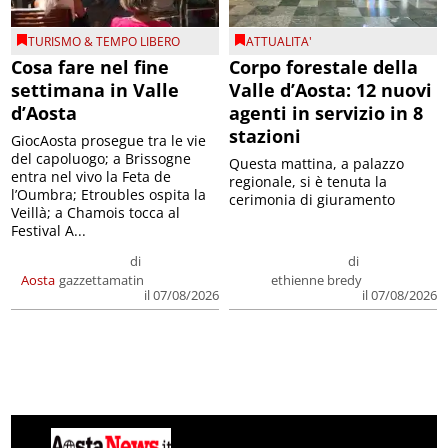
TURISMO & TEMPO LIBERO
ATTUALITA'
Cosa fare nel fine
Corpo forestale della
settimana in Valle
Valle d’Aosta: 12 nuovi
d’Aosta
agenti in servizio in 8
stazioni
GiocAosta prosegue tra le vie
del capoluogo; a Brissogne
Questa mattina, a palazzo
entra nel vivo la Feta de
regionale, si è tenuta la
l’Oumbra; Etroubles ospita la
cerimonia di giuramento
Veillà; a Chamois tocca al
Festival A...
di
di
Aosta
gazzettamatin
ethienne bredy
il 07/08/2026
il 07/08/2026