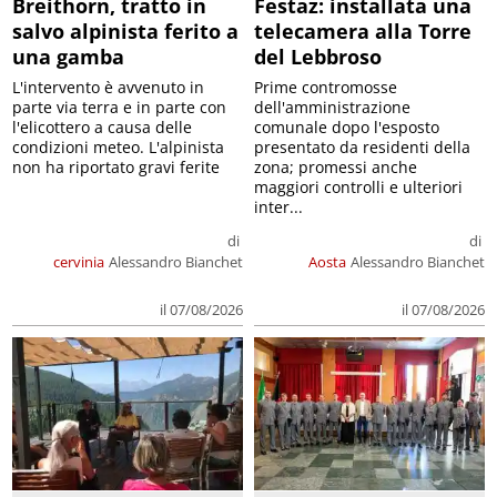
Breithorn, tratto in
Festaz: installata una
salvo alpinista ferito a
telecamera alla Torre
una gamba
del Lebbroso
L'intervento è avvenuto in
Prime contromosse
parte via terra e in parte con
dell'amministrazione
l'elicottero a causa delle
comunale dopo l'esposto
condizioni meteo. L'alpinista
presentato da residenti della
non ha riportato gravi ferite
zona; promessi anche
maggiori controlli e ulteriori
inter...
di
di
cervinia
Alessandro Bianchet
Aosta
Alessandro Bianchet
il 07/08/2026
il 07/08/2026