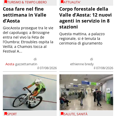
TURISMO & TEMPO LIBERO
ATTUALITA'
Cosa fare nel fine
Corpo forestale della
settimana in Valle
Valle d’Aosta: 12 nuovi
d’Aosta
agenti in servizio in 8
stazioni
GiocAosta prosegue tra le vie
del capoluogo; a Brissogne
Questa mattina, a palazzo
entra nel vivo la Feta de
regionale, si è tenuta la
l’Oumbra; Etroubles ospita la
cerimonia di giuramento
Veillà; a Chamois tocca al
Festival A...
di
di
Aosta
gazzettamatin
ethienne bredy
il 07/08/2026
il 07/08/2026
SPORT
SALUTE
,
SANITÀ