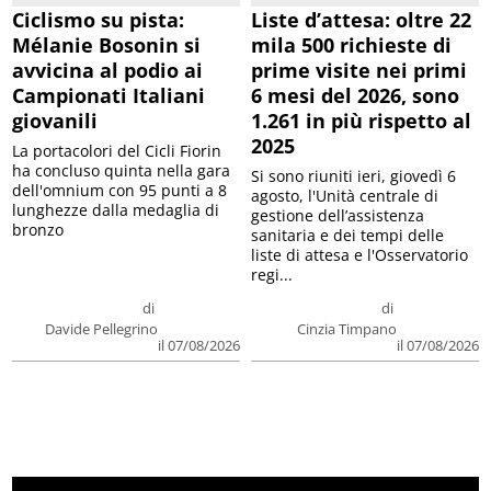
Ciclismo su pista:
Liste d’attesa: oltre 22
Mélanie Bosonin si
mila 500 richieste di
avvicina al podio ai
prime visite nei primi
Campionati Italiani
6 mesi del 2026, sono
giovanili
1.261 in più rispetto al
2025
La portacolori del Cicli Fiorin
ha concluso quinta nella gara
Si sono riuniti ieri, giovedì 6
dell'omnium con 95 punti a 8
agosto, l'Unità centrale di
lunghezze dalla medaglia di
gestione dell’assistenza
bronzo
sanitaria e dei tempi delle
liste di attesa e l'Osservatorio
regi...
di
di
Davide Pellegrino
Cinzia Timpano
il 07/08/2026
il 07/08/2026