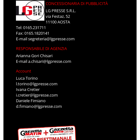
CONCESSIONARIA DI PUBBLICITÀ
LG PRESSE S.R.L.
via Festaz, 52
11100 AOSTA
Tel: 0165.231711
Fax: 0165.1820141
E-mail
segreteria@lgpresse.com
RESPONSABILE DI AGENZIA
Arianna Gori Chisari
E-mail
a.chisari@lgpresse.com
Account
Luca Torino
l.torino@lgpresse.com
Ivana Cretier
i.cretier@lgpresse.com
Daniele Fimiano
d.fimiano@lgpresse.com