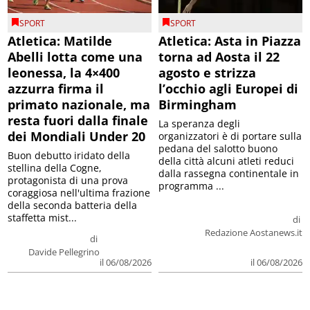
SPORT
SPORT
Atletica: Matilde
Atletica: Asta in Piazza
Abelli lotta come una
torna ad Aosta il 22
leonessa, la 4×400
agosto e strizza
azzurra firma il
l’occhio agli Europei di
primato nazionale, ma
Birmingham
resta fuori dalla finale
La speranza degli
dei Mondiali Under 20
organizzatori è di portare sulla
pedana del salotto buono
Buon debutto iridato della
della città alcuni atleti reduci
stellina della Cogne,
dalla rassegna continentale in
protagonista di una prova
programma ...
coraggiosa nell'ultima frazione
della seconda batteria della
staffetta mist...
di
Redazione Aostanews.it
di
Davide Pellegrino
il 06/08/2026
il 06/08/2026