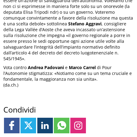
essere un’azione di salvaguardia dell’autonomia. Volevamo che
non ci si esprimesse in maniera forte solo su un onorevole (la
deputata Elisa Tripodi ndr) o su un governo. Voteremo
comunque convintamente a favore della risoluzione ma questa
è una scelta debole» sottolinea
Stefano Aggravi
, consigliere
della Lega Vallée d’Aoste che aveva incassato un’astensione
sulla risoluzione che impegna «il governo regionale a porre in
essere presso le sedi opportune ogni azione utile volte alla
salvaguardare l’integrità dell’impianto normativo definito
dall’articolo 4 del decreto del decreto luogotenenziale n.
545/1945».
Vota contro
Andrea Padovani
e
Marco Carrel
di Pour
l’Autonomie stigmatizza: «Notiamo come su un tema cruciale e
fondamentale, la maggioranza non sia unita».
(da.ch.)
Condividi