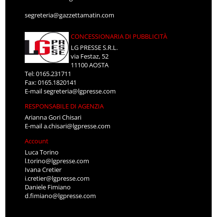
segreteria@gazzettamatin.com
CONCESSIONARIA DI PUBBLICITÀ
LG PRESSE S.R.L.
via Festaz, 52
11100 AOSTA
Tel: 0165.231711
Fax: 0165.1820141
E-mail
segreteria@lgpresse.com
RESPONSABILE DI AGENZIA
Arianna Gori Chisari
E-mail
a.chisari@lgpresse.com
Account
Luca Torino
l.torino@lgpresse.com
Ivana Cretier
i.cretier@lgpresse.com
Daniele Fimiano
d.fimiano@lgpresse.com