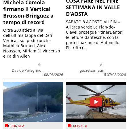
COSA FARE NEL FINE
Michela Comola
SETTIMANA IN VALLE
firmano il Vertical
D’AOSTA
Brusson-Bringuez a
tempo di record
SABATO 8 AGOSTO ALLEIN –
All’area verde Le Plan-de-
Oltre 200 atleti al via
Clavel prosegue “ItinerDante”,
dell'ultima tappa del Défì
le letture dantesche, con la
Vertical, sul podio anche
partecipazione di Antonello
Mathieu Brunod, Alex
Pistritto (...
Noussan, Miriam Di Vincenzo
e Kaitlin Allen
di
di
Davide Pellegrino
gazzettamatin
il 08/08/2026
il 07/08/2026
CRONACA
CRONACA