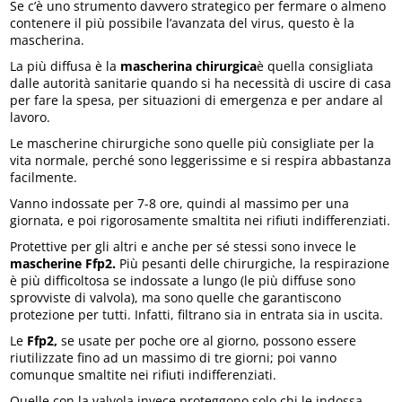
Se c’è uno strumento davvero strategico per fermare o almeno
contenere il più possibile l’avanzata del virus, questo è la
mascherina.
La più diffusa è la
mascherina chirurgica
è quella consigliata
dalle autorità sanitarie quando si ha necessità di uscire di casa
per fare la spesa, per situazioni di emergenza e per andare al
lavoro.
Le mascherine chirurgiche sono quelle più consigliate per la
vita normale, perché sono leggerissime e si respira abbastanza
facilmente.
Vanno indossate per 7-8 ore, quindi al massimo per una
giornata, e poi rigorosamente smaltita nei rifiuti indifferenziati.
Protettive per gli altri e anche per sé stessi sono invece le
mascherine Ffp2.
Più pesanti delle chirurgiche, la respirazione
è più difficoltosa se indossate a lungo (le più diffuse sono
sprovviste di valvola), ma sono quelle che garantiscono
protezione per tutti. Infatti, filtrano sia in entrata sia in uscita.
Le
Ffp2,
se usate per poche ore al giorno, possono essere
riutilizzate fino ad un massimo di tre giorni; poi vanno
comunque smaltite nei rifiuti indifferenziati.
Quelle con la valvola invece proteggono solo chi le indossa.