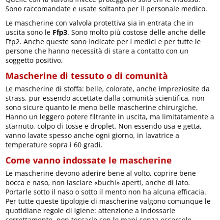
Sono raccomandate e usate soltanto per il personale medico.
Le mascherine con valvola protettiva sia in entrata che in
uscita sono le
Ffp3
. Sono molto più costose delle anche delle
Ffp2. Anche queste sono indicate per i medici e per tutte le
persone che hanno necessità di stare a contatto con un
soggetto positivo.
Mascherine di tessuto o
di comunità
Le mascherine di stoffa: belle, colorate, anche impreziosite da
strass, pur essendo accettate dalla comunità scientifica, non
sono sicure quanto le meno belle mascherine chirurgiche.
Hanno un leggero potere filtrante in uscita, ma limitatamente a
starnuto, colpo di tosse e droplet. Non essendo usa e getta,
vanno lavate spesso anche ogni giorno, in lavatrice a
temperature sopra i 60 gradi.
Come vanno indossate le mascherine
Le mascherine devono aderire bene al volto, coprire bene
bocca e naso, non lasciare «buchi» aperti, anche di lato.
Portarle sotto il naso o sotto il mento non ha alcuna efficacia.
Per tutte queste tipologie di mascherine valgono comunque le
quotidiane regole di igiene: attenzione a indossarle
correttamente, non toccarle con le mani senza essersele