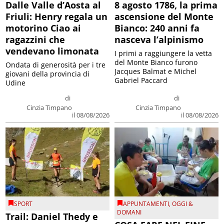
Dalle Valle d’Aosta al
8 agosto 1786, la prima
Friuli: Henry regala un
ascensione del Monte
motorino Ciao ai
Bianco: 240 anni fa
ragazzini che
nasceva l’alpinismo
vendevano limonata
I primi a raggiungere la vetta
del Monte Bianco furono
Ondata di generosità per i tre
Jacques Balmat e Michel
giovani della provincia di
Gabriel Paccard
Udine
di
di
Cinzia Timpano
Cinzia Timpano
il 08/08/2026
il 08/08/2026
SPORT
APPUNTAMENTI
,
OGGI &
DOMANI
Trail: Daniel Thedy e