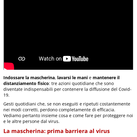
Indossare la mascherina
,
lavarsi le mani
e
mantenere il
distanziamento fisico
: tre azioni quotidiane che sono
diventate indispensabili per contenere la diffusione del Covid-
19.
Gesti quotidiani che, se non eseguiti e ripetuti costantemente
nei modi corretti, perdono completamente di efficacia.
Vediamo pertanto insieme cosa e come fare per proteggere noi
e le altre persone dal virus.
La mascherina: prima barriera al virus