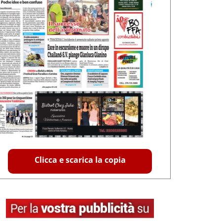
Clicca e scarica la copia