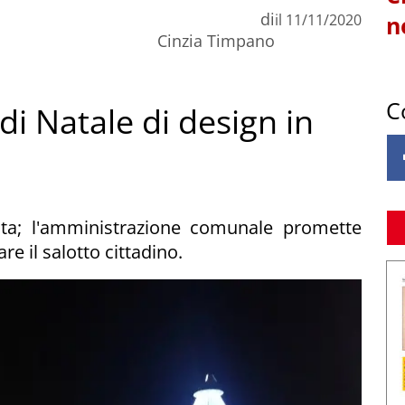
di
il
11/11/2020
n
Cinzia Timpano
C
di Natale di design in
iata; l'amministrazione comunale promette
 il salotto cittadino.