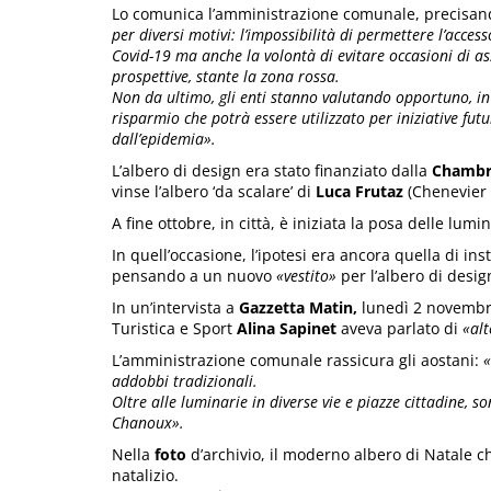
Lo comunica l’amministrazione comunale, precisan
per diversi motivi: l’impossibilità di permettere l’acce
Covid-19 ma anche la volontà di evitare occasioni di a
prospettive, stante la zona rossa.
Non da ultimo, gli enti stanno valutando opportuno, i
risparmio che potrà essere utilizzato per iniziative futu
dall’epidemia».
L’albero di design era stato finanziato dalla
Chambr
vinse l’albero ‘da scalare’ di
Luca Frutaz
(Chenevier
A fine ottobre, in città, è iniziata la posa delle lumin
In quell’occasione, l’ipotesi era ancora quella di inst
pensando a un nuovo
«vestito»
per l’albero di desig
In un’intervista a
Gazzetta Matin,
lunedì 2 novembre
Turistica e Sport
Alina Sapinet
aveva parlato di
«alt
L’amministrazione comunale rassicura gli aostani:
«
addobbi tradizionali.
Oltre alle luminarie in diverse vie e piazze cittadine, s
Chanoux».
Nella
foto
d’archivio, il moderno albero di Natale 
natalizio.