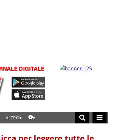
ALTRO
licca per leggere tutte le