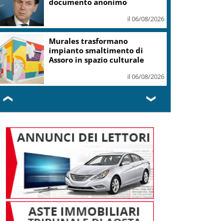
Denominazioni
il 06/08/2026
Cisgiordania, raid a Qalandiya:
demolite attività commerciali
il 06/08/2026
❮
❯