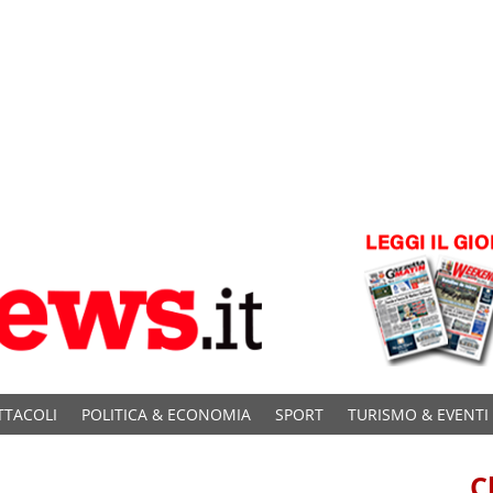
TTACOLI
POLITICA & ECONOMIA
SPORT
TURISMO & EVENTI
C