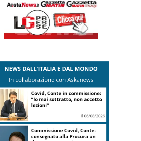
NEWS DALL'ITALIA E DAL MONDO
In collaborazione con Askanews
Covid, Conte: giuro sul mio
onore, ma qui c’è chi l’onore
l’ha perso
il 06/08/2026
Vendemmia 2026, R. Toscana
riduce le rese di quattro