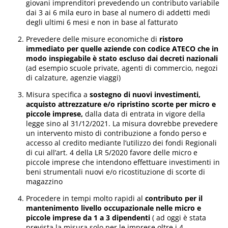
giovani imprenditori prevedendo un contributo variabile
dai 3 ai 6 mila euro in base al numero di addetti medi
degli ultimi 6 mesi e non in base al fatturato
Prevedere delle misure economiche di
ristoro
immediato per quelle aziende con codice ATECO che in
modo inspiegabile è stato escluso dai decreti nazionali
(ad esempio scuole private, agenti di commercio, negozi
di calzature, agenzie viaggi)
Misura specifica a
sostegno di nuovi investimenti,
acquisto attrezzature e/o ripristino scorte per micro e
piccole imprese,
dalla data di entrata in vigore della
legge sino al 31/12/2021. La misura dovrebbe prevedere
un intervento misto di contribuzione a fondo perso e
accesso al credito mediante l’utilizzo dei fondi Regionali
di cui all’art. 4 della LR 5/2020 favore delle micro e
piccole imprese che intendono effettuare investimenti in
beni strumentali nuovi e/o ricostituzione di scorte di
magazzino
Procedere in tempi molto rapidi al
contributo per il
mantenimento livello occupazionale nelle micro e
piccole imprese da 1 a 3 dipendenti
( ad oggi è stata
prevista la misura solo per le imprese oltre i 4