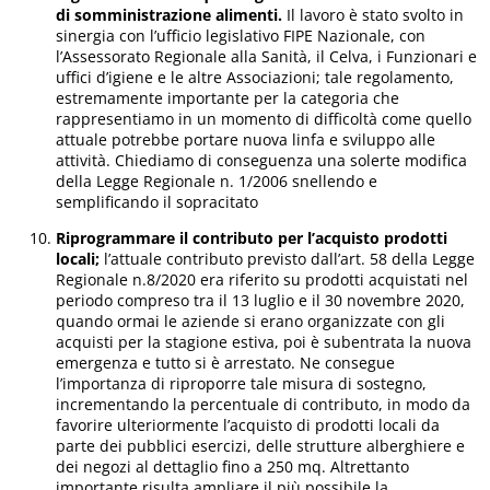
di somministrazione alimenti.
Il lavoro è stato svolto in
sinergia con l’ufficio legislativo FIPE Nazionale, con
l’Assessorato Regionale alla Sanità, il Celva, i Funzionari e
uffici d’igiene e le altre Associazioni; tale regolamento,
estremamente importante per la categoria che
rappresentiamo in un momento di difficoltà come quello
attuale potrebbe portare nuova linfa e sviluppo alle
attività. Chiediamo di conseguenza una solerte modifica
della Legge Regionale n. 1/2006 snellendo e
semplificando il sopracitato
Riprogrammare il contributo per l’acquisto prodotti
locali;
l’attuale contributo previsto dall’art. 58 della Legge
Regionale n.8/2020 era riferito su prodotti acquistati nel
periodo compreso tra il 13 luglio e il 30 novembre 2020,
quando ormai le aziende si erano organizzate con gli
acquisti per la stagione estiva, poi è subentrata la nuova
emergenza e tutto si è arrestato. Ne consegue
l’importanza di riproporre tale misura di sostegno,
incrementando la percentuale di contributo, in modo da
favorire ulteriormente l’acquisto di prodotti locali da
parte dei pubblici esercizi, delle strutture alberghiere e
dei negozi al dettaglio fino a 250 mq. Altrettanto
importante risulta ampliare il più possibile la