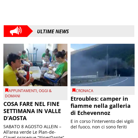
ULTIME NEWS
APPUNTAMENTI
,
OGGI &
CRONACA
DOMANI
Etroubles: camper in
COSA FARE NEL FINE
fiamme nella galleria
SETTIMANA IN VALLE
di Echevennoz
D’AOSTA
E in corso l'intervento dei vigili
SABATO 8 AGOSTO ALLEIN –
del fuoco, non ci sono feriti
All’area verde Le Plan-de-
Clavel prosegue “ItinerDante”,