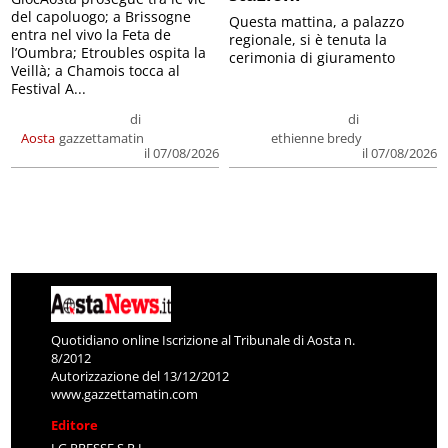
del capoluogo; a Brissogne
Questa mattina, a palazzo
entra nel vivo la Feta de
regionale, si è tenuta la
l’Oumbra; Etroubles ospita la
cerimonia di giuramento
Veillà; a Chamois tocca al
Festival A...
di
di
Aosta
gazzettamatin
ethienne bredy
il 07/08/2026
il 07/08/2026
Quotidiano online Iscrizione al Tribunale di Aosta n.
8/2012
Autorizzazione del 13/12/2012
www.gazzettamatin.com
Editore