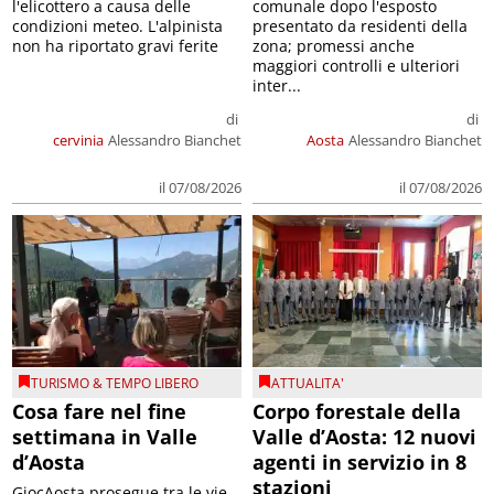
l'elicottero a causa delle
comunale dopo l'esposto
condizioni meteo. L'alpinista
presentato da residenti della
non ha riportato gravi ferite
zona; promessi anche
maggiori controlli e ulteriori
inter...
di
di
cervinia
Alessandro Bianchet
Aosta
Alessandro Bianchet
il 07/08/2026
il 07/08/2026
TURISMO & TEMPO LIBERO
ATTUALITA'
Cosa fare nel fine
Corpo forestale della
settimana in Valle
Valle d’Aosta: 12 nuovi
d’Aosta
agenti in servizio in 8
stazioni
GiocAosta prosegue tra le vie