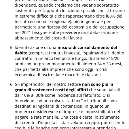
dipendenti, quando crediamo che vadano soprattutto
sostenute per l’appunto le aziende piccole che si trovano
in estrema difficoltà e che rappresentano oltre l80% del
tessuto economico regionale); più in generale per
permettere una ripresa dell’economia e dell’occupazione
nel 2021 bisognerebbe prevedere una detassazione e
abbassamento del costo del lavoro
Identificazione di una
misura di consolidamento del
debito
(compresi i mutui finaosta), “spalmando” il debito
contratto in un arco temporale lungo, di almeno 15/20
anni con un preammortamento di almeno 24 o 36 mesi,
che permetta alle imprese che sono oggi in crisi
economica di uscire dalle macerie e rialzarsi
Gli imprenditori del nostro settore
non sono più in
grado di sostenere i costi degli affitti
che sono balzati
dal 10% al 30% come incidenza sul fatturato. O si
interviene con una misura “ad hoc” o i tribunali sono
destinati a ingolfarsi di contenziosi, in quanto un
numero considerevole di imprese è impossibilitata nel
pagare la rata mensile. Una cosa è certa, lo strumento
del credito d’imposta si sta rivelando zoppo, pur essendo
cedibile le banche non sono interessate a prenderlo.