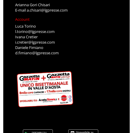
Arianna Gori Chisari
E-mail
a.chisari@lgpresse.com
Account
Luca Torino
l.torino@lgpresse.com
Ivana Cretier
i.cretier@lgpresse.com
Daniele Fimiano
d.fimiano@lgpresse.com