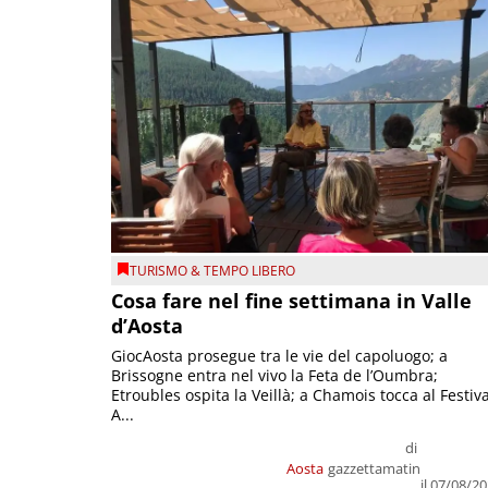
TURISMO & TEMPO LIBERO
Cosa fare nel fine settimana in Valle
d’Aosta
GiocAosta prosegue tra le vie del capoluogo; a
Brissogne entra nel vivo la Feta de l’Oumbra;
Etroubles ospita la Veillà; a Chamois tocca al Festiva
A...
di
Aosta
gazzettamatin
il 07/08/2