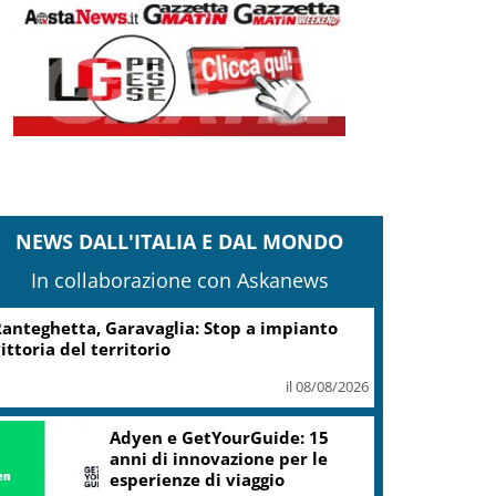
NEWS DALL'ITALIA E DAL MONDO
In collaborazione con Askanews
Turismo, Osservatorio
Telepass: +20% di interesse
per i viaggi in auto
il 07/08/2026
ic, Liguria: 5,8 mln da piano Grandi
rogetti Beni Culturali