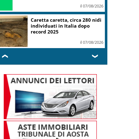
il 07/08/2026
Mondiali Wakeboard: primo
oro è azzurro, Noa Gualtieri
campione Under 14
il 07/08/2026
❮
❯