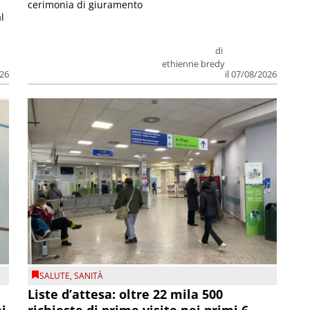
cerimonia di giuramento
l
di
ethienne bredy
026
il 07/08/2026
SALUTE
,
SANITÀ
Liste d’attesa: oltre 22 mila 500