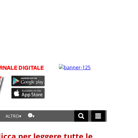
ALTRO
licca per leggere tutte le