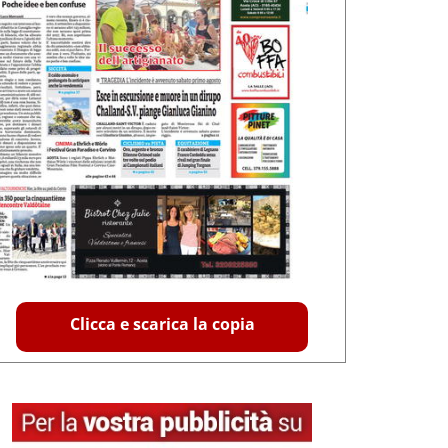
Clicca e scarica la copia