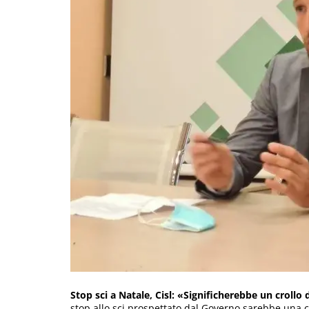
Stop sci a Natale, Cisl: «Significherebbe un croll
stop allo sci prospettato dal Governo sarebbe una 