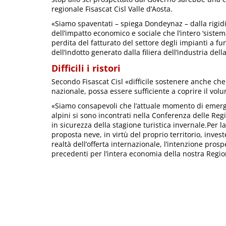
regionale Fisascat Cisl Valle d’Aosta.
«Siamo spaventati – spiega Dondeynaz – dalla rigid
dell’impatto economico e sociale che l’intero ‘siste
perdita del fatturato del settore degli impianti a f
dell’indotto generato dalla filiera dell’industria dell
Difficili i ristori
Secondo Fisascat Cisl «difficile sostenere anche ch
nazionale, possa essere sufficiente a coprire il vo
«Siamo consapevoli che l’attuale momento di emergen
alpini si sono incontrati nella Conferenza delle Reg
in sicurezza della stagione turistica invernale.Per la
proposta neve, in virtù del proprio territorio, inves
realtà dell’offerta internazionale, l’intenzione pro
precedenti per l’intera economia della nostra Regio