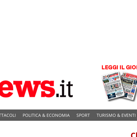
TTACOLI
POLITICA & ECONOMIA
SPORT
TURISMO & EVENTI
C