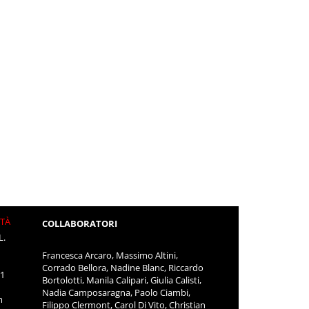
ITÀ
COLLABORATORI
L.
Francesca Arcaro, Massimo Altini,
Corrado Bellora, Nadine Blanc, Riccardo
11
Bortolotti, Manila Calipari, Giulia Calisti,
Nadia Camposaragna, Paolo Ciambi,
m
Filippo Clermont, Carol Di Vito, Christian