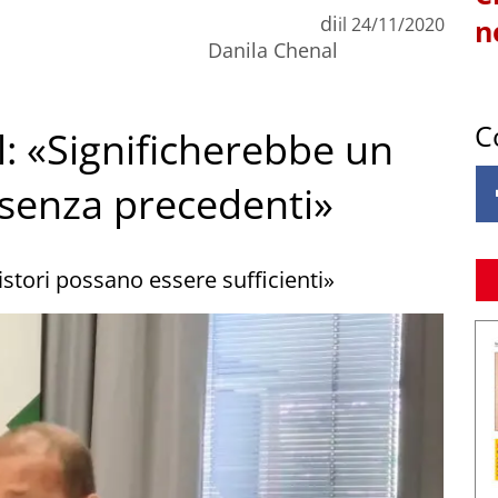
di
il
24/11/2020
n
Danila Chenal
C
sl: «Significherebbe un
 senza precedenti»
istori possano essere sufficienti»