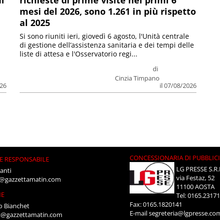
ni
richieste di prime visite nei primi 6
mesi del 2026, sono 1.261 in più rispetto
al 2025
Si sono riuniti ieri, giovedì 6 agosto, l'Unità centrale
di gestione dell’assistenza sanitaria e dei tempi delle
liste di attesa e l'Osservatorio regi...
di
Cinzia Timpano
026
il 07/08/2026
CONCESSIONARIA DI PUBBLIC
E RESPONSABILE
LG PRESSE S.R.
anti
via Festaz, 52
i@gazzettamatin.com
11100 AOSTA
NE
Tel: 0165.2317
Fax: 0165.1820141
o Bianchet
E-mail
segreteria@lgpresse.co
t@gazzettamatin.com