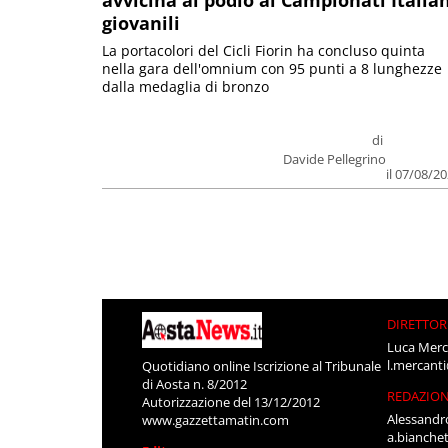
avvicina al podio ai Campionati Italia
giovanili
La portacolori del Cicli Fiorin ha concluso quinta
nella gara dell'omnium con 95 punti a 8 lunghezze
dalla medaglia di bronzo
di
Davide Pellegrino
il 07/08/2
DIRETTOR
Luca Merc
l.mercant
Quotidiano online Iscrizione al Tribunale
di Aosta n. 8/2012
REDAZIO
Autorizzazione del 13/12/2012
Alessandr
www.gazzettamatin.com
a.bianche