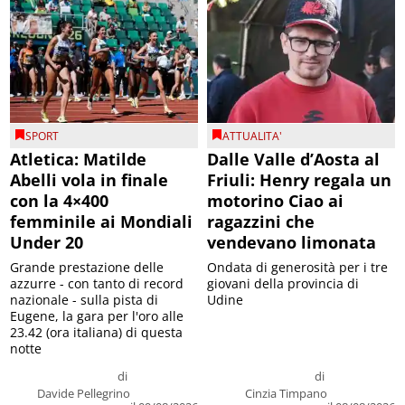
SPORT
ATTUALITA'
Atletica: Matilde
Dalle Valle d’Aosta al
Abelli vola in finale
Friuli: Henry regala un
con la 4×400
motorino Ciao ai
femminile ai Mondiali
ragazzini che
Under 20
vendevano limonata
Grande prestazione delle
Ondata di generosità per i tre
azzurre - con tanto di record
giovani della provincia di
nazionale - sulla pista di
Udine
Eugene, la gara per l'oro alle
23.42 (ora italiana) di questa
notte
di
di
Davide Pellegrino
Cinzia Timpano