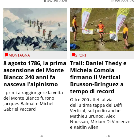
il 09/08/2026
il 08/08/2026
MONTAGNA
SPORT
8 agosto 1786, la prima
Trail: Daniel Thedy e
ascensione del Monte
Michela Comola
Bianco: 240 anni fa
firmano il Vertical
nasceva l’alpinismo
Brusson-Bringuez a
tempo di record
I primi a raggiungere la vetta
del Monte Bianco furono
Oltre 200 atleti al via
Jacques Balmat e Michel
dell'ultima tappa del Défì
Gabriel Paccard
Vertical, sul podio anche
Mathieu Brunod, Alex
Noussan, Miriam Di Vincenzo
e Kaitlin Allen
di
di