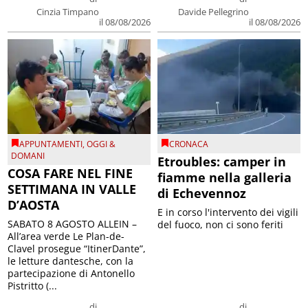
Cinzia Timpano
Davide Pellegrino
il 08/08/2026
il 08/08/2026
APPUNTAMENTI
,
OGGI &
CRONACA
DOMANI
Etroubles: camper in
COSA FARE NEL FINE
fiamme nella galleria
SETTIMANA IN VALLE
di Echevennoz
D’AOSTA
E in corso l'intervento dei vigili
SABATO 8 AGOSTO ALLEIN –
del fuoco, non ci sono feriti
All’area verde Le Plan-de-
Clavel prosegue “ItinerDante”,
le letture dantesche, con la
partecipazione di Antonello
Pistritto (...
di
di