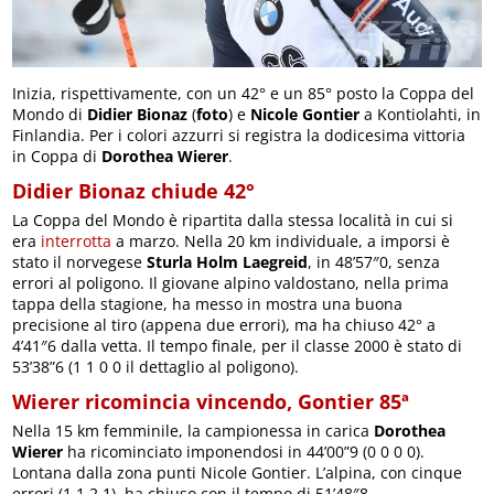
Inizia, rispettivamente, con un 42° e un 85° posto la Coppa del
Mondo di
Didier Bionaz
(
foto
) e
Nicole Gontier
a Kontiolahti, in
Finlandia. Per i colori azzurri si registra la dodicesima vittoria
in Coppa di
Dorothea Wierer
.
Didier Bionaz chiude 42°
La Coppa del Mondo è ripartita dalla stessa località in cui si
era
interrotta
a marzo. Nella 20 km individuale, a imporsi è
stato il norvegese
Sturla Holm Laegreid
, in 48’57″0, senza
errori al poligono. Il giovane alpino valdostano, nella prima
tappa della stagione, ha messo in mostra una buona
precisione al tiro (appena due errori), ma ha chiuso 42° a
4’41″6 dalla vetta. Il tempo finale, per il classe 2000 è stato di
53’38”6 (1 1 0 0 il dettaglio al poligono).
Wierer ricomincia vincendo, Gontier 85ª
Nella 15 km femminile, la campionessa in carica
Dorothea
Wierer
ha ricominciato imponendosi in 44’00”9 (0 0 0 0).
Lontana dalla zona punti Nicole Gontier. L’alpina, con cinque
errori (1 1 2 1), ha chiuso con il tempo di 51’48″8.