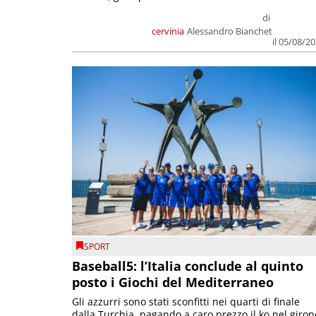
di
cervinia
Alessandro Bianchet
il 05/08/2
SPORT
Baseball5: l’Italia conclude al quinto
posto i Giochi del Mediterraneo
Gli azzurri sono stati sconfitti nei quarti di finale
dalla Turchia, pagando a caro prezzo il ko nel giron