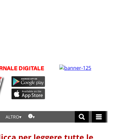
ALTRO
licca per leggere tutte le