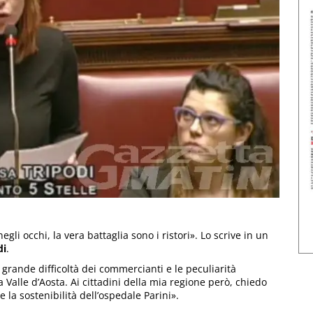
li occhi, la vera battaglia sono i ristori». Lo scrive in un
di
.
grande difficoltà dei commercianti e le peculiarità
 Valle d’Aosta. Ai cittadini della mia regione però, chiedo
 la sostenibilità dell’ospedale Parini».