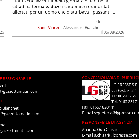
I fatti sono avvenuti nella giornata di ieri nella
cittadina termale, dove i carabinieri erano stati
allertati per un uomo che disturbava i passanti. ...
di
Saint-Vincent
Alessandro Bianchet
026
il 05/08/2026
CONCESSIONARIA DI PUBBLIC
E RESPONSABILE
LG PRESSE S.R.
anti
via Festaz, 52
i@gazzettamatin.com
11100 AOSTA
NE
Tel: 0165.2317
Fax: 0165.1820141
o Bianchet
E-mail
segreteria@lgpresse.co
t@gazzettamatin.com
RESPONSABILE DI AGENZIA
enal
Arianna Gori Chisari
gazzettamatin.com
E-mail
a.chisari@lgpresse.com