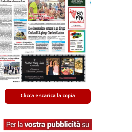
Clicca e scarica la copia