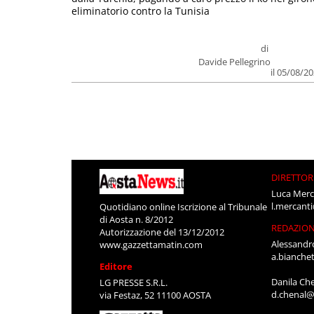
eliminatorio contro la Tunisia
di
Davide Pellegrino
il 05/08/2
DIRETTOR
Luca Merc
l.mercant
Quotidiano online Iscrizione al Tribunale
di Aosta n. 8/2012
REDAZIO
Autorizzazione del 13/12/2012
Alessandr
www.gazzettamatin.com
a.bianche
Editore
Danila Ch
LG PRESSE S.R.L.
d.chenal@
via Festaz, 52 11100 AOSTA