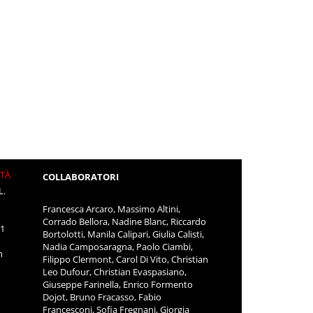
ITÀ
COLLABORATORI
L.
Francesca Arcaro, Massimo Altini,
Corrado Bellora, Nadine Blanc, Riccardo
11
Bortolotti, Manila Calipari, Giulia Calisti,
Nadia Camposaragna, Paolo Ciambi,
m
Filippo Clermont, Carol Di Vito, Christian
Leo Dufour, Christian Evaspasiano,
Giuseppe Farinella, Enrico Formento
Dojot, Bruno Fracasso, Fabio
Francesconi, Sofia Fregnani, Giorgia