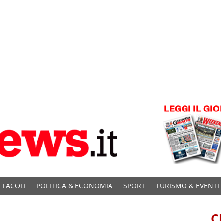
TTACOLI
POLITICA & ECONOMIA
SPORT
TURISMO & EVENTI
C