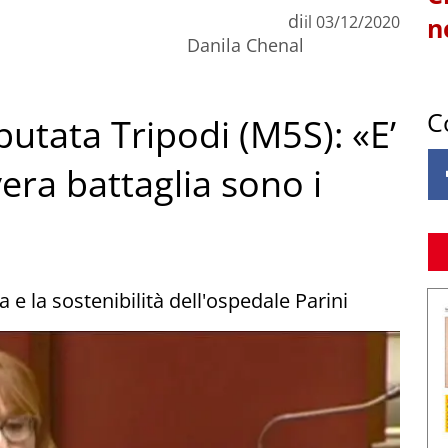
di
il
03/12/2020
n
Danila Chenal
C
utata Tripodi (M5S): «E’
vera battaglia sono i
a e la sostenibilità dell'ospedale Parini