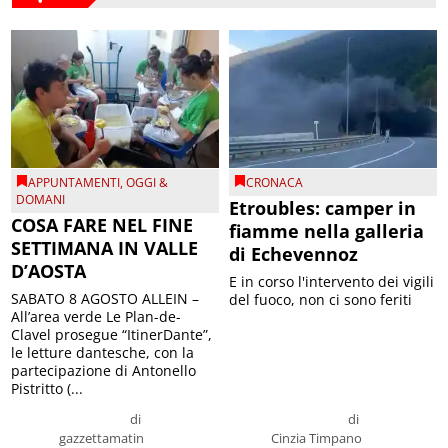
APPUNTAMENTI
,
OGGI &
CRONACA
DOMANI
Etroubles: camper in
COSA FARE NEL FINE
fiamme nella galleria
SETTIMANA IN VALLE
di Echevennoz
D’AOSTA
E in corso l'intervento dei vigili
SABATO 8 AGOSTO ALLEIN –
del fuoco, non ci sono feriti
All’area verde Le Plan-de-
Clavel prosegue “ItinerDante”,
le letture dantesche, con la
partecipazione di Antonello
Pistritto (...
di
di
gazzettamatin
Cinzia Timpano