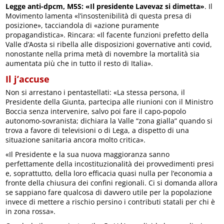
Legge anti-dpcm, M5S: «Il presidente Lavevaz si dimetta»
. Il
Movimento lamenta «l’insostenibilità di questa presa di
posizione», tacciandola di «azione puramente
propagandistica». Rincara: «Il facente funzioni prefetto della
Valle d’Aosta si ribella alle disposizioni governative anti covid,
nonostante nella prima metà di novembre la mortalità sia
aumentata più che in tutto il resto di Italia».
Il j’accuse
Non si arrestano i pentastellati: «La stessa persona, il
Presidente della Giunta, partecipa alle riunioni con il Ministro
Boccia senza intervenire, salvo poi fare il capo-popolo
autonomo-sovranista; dichiara la Valle “zona gialla” quando si
trova a favore di televisioni o di Lega, a dispetto di una
situazione sanitaria ancora molto critica».
«Il Presidente e la sua nuova maggioranza sanno
perfettamente della incostituzionalità dei provvedimenti presi
e, soprattutto, della loro efficacia quasi nulla per l’economia a
fronte della chiusura dei confini regionali. Ci si domanda allora
se sappiano fare qualcosa di davvero utile per la popolazione
invece di mettere a rischio persino i contributi statali per chi è
in zona rossa».