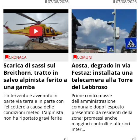
il 07/08/2026
il 07/08/2026
CRONACA
COMUNI
Scarica di sassi sul
Aosta, degrado in via
Breithorn, tratto in
Festaz: installata una
salvo alpinista ferito a
telecamera alla Torre
una gamba
del Lebbroso
L'intervento è avvenuto in
Prime contromosse
parte via terra e in parte con
dell'amministrazione
l'elicottero a causa delle
comunale dopo l'esposto
condizioni meteo. L'alpinista
presentato da residenti della
non ha riportato gravi ferite
zona; promessi anche
maggiori controlli e ulteriori
inter...
di
di