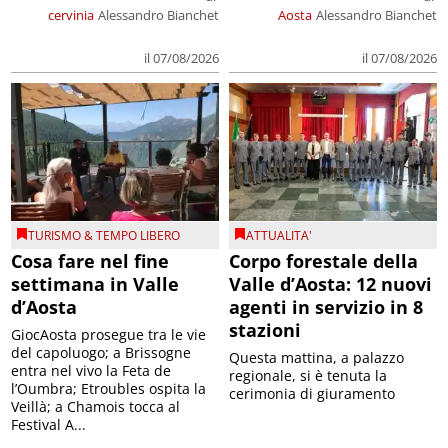
cervinia
Alessandro Bianchet
Aosta
Alessandro Bianchet
il 07/08/2026
il 07/08/2026
TURISMO & TEMPO LIBERO
ATTUALITA'
Cosa fare nel fine
Corpo forestale della
settimana in Valle
Valle d’Aosta: 12 nuovi
d’Aosta
agenti in servizio in 8
stazioni
GiocAosta prosegue tra le vie
del capoluogo; a Brissogne
Questa mattina, a palazzo
entra nel vivo la Feta de
regionale, si è tenuta la
l’Oumbra; Etroubles ospita la
cerimonia di giuramento
Veillà; a Chamois tocca al
Festival A...