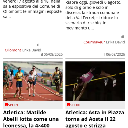
venerdì 7 agosto alle 18, nella
Riapre oggi, giovedì 6 agosto,
sala espositiva del Comune di
solo di giorno e solo in
Ollomont; le immagini esposte
discesa, la strada comunale
sa...
della Val Ferret; si riduce lo
scenario di rischio, in
movimento u...
di
Courmayeur
Erika David
di
Ollomont
Erika David
il 06/08/2026
il 06/08/2026
SPORT
SPORT
Atletica: Matilde
Atletica: Asta in Piazza
Abelli lotta come una
torna ad Aosta il 22
leonessa, la 4×400
agosto e strizza