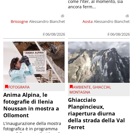
come l'iter, al momento, sia
ancora ferm...
di
di
Brissogne
Alessandro Bianchet
Aosta
Alessandro Bianchet
il 06/08/2026
il 06/08/2026
FOTOGRAFIA
AMBIENTE
,
GHIACCIAI
,
MONTAGNA
Anima Alpina, le
Ghiacciaio
fotografie di Ilenia
Planpincieux,
Noussan in mostra a
riapertura diurna
Ollomont
della strada della Val
L'inaugurazione della mostra
Ferret
fotografica è in programma