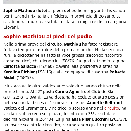
Sophie Mathiou
(
foto
) ai piedi del podio nel gigante Fis valido
per il Grand Prix Italia a Pfelders, in provincia di Bolzano. La
carabiniera, quarta assoluta, è stata la migliore della categoria
Giovani.
Sophie Mathiou ai piedi del podio
Nella prima prova del circuito,
Mathiou
ha fatto registrare
l’ottavo tempo al termine della prima manche. Nella seconda
run, la diciottenne ha fatto la voce grossa (secondo riscontro
cronometrico), chiudendo in 1’58″76. Sul podio, trionfa l’alpina
Carlotta Saracco
(1’57”60), davanti alla poliziotta altatesina
Karoline Pichler
(1’58”16) e alla compagna di caserma
Roberta
Midali
(1’58”52).
Più staccate le altre valdostane: solo due hanno chiuso nelle
prime trenta. Al 22° posto
Carole Agnelli
del Club de Ski
(2’01”22; 8ª Giovani). La valdostana ha ceduto quattro posizioni
nella seconda discesa. Discorso simile per
Annette Belfrond
.
L’atleta del Crammont, vincitrice lo scorso anno nel
circuito
, ha
lasciato sul terreno sei piazze, terminando 25ª assoluta e
decima Giovani in 2’01”34. L’alpina
Elisa Pilar Lucchini
(2’02”37),
ha invece scalato la classifica, recuperando quattro posizioni
nella seconda manche e chiudendo 31ª.