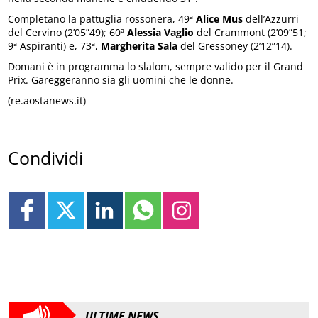
Completano la pattuglia rossonera, 49ª
Alice Mus
dell’Azzurri
del Cervino (2’05”49); 60ª
Alessia Vaglio
del Crammont (2’09”51;
9ª Aspiranti) e, 73ª,
Margherita Sala
del Gressoney (2’12”14).
Domani è in programma lo slalom, sempre valido per il Grand
Prix. Gareggeranno sia gli uomini che le donne.
(re.aostanews.it)
Condividi
ULTIME NEWS