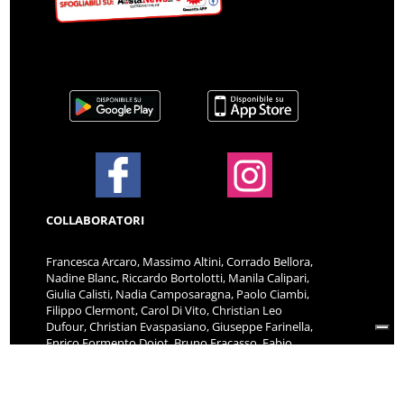
COLLABORATORI
Francesca Arcaro, Massimo Altini, Corrado Bellora,
Nadine Blanc, Riccardo Bortolotti, Manila Calipari,
Giulia Calisti, Nadia Camposaragna, Paolo Ciambi,
Filippo Clermont, Carol Di Vito, Christian Leo
Dufour, Christian Evaspasiano, Giuseppe Farinella,
Enrico Formento Dojot, Bruno Fracasso, Fabio
Francesconi, Sofia Fregnani, Giorgia Gambino,
Paolo Gatto, Michael Ghignone, Marlène Jorrioz,
Cecilia Lazzarotto, Giacomo Mangano, Angela