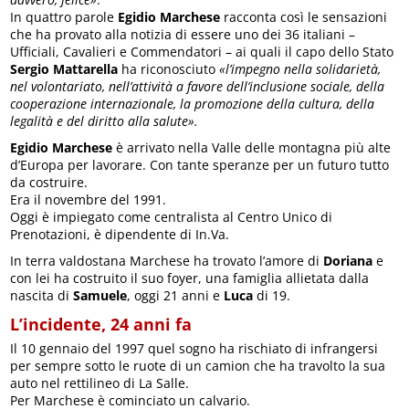
In quattro parole
Egidio Marchese
racconta così le sensazioni
che ha provato alla notizia di essere uno dei 36 italiani –
Ufficiali, Cavalieri e Commendatori – ai quali il capo dello Stato
Sergio Mattarella
ha riconosciuto
«l’impegno nella solidarietà,
nel volontariato, nell’attività a favore dell’inclusione sociale, della
cooperazione internazionale, la promozione della cultura, della
legalità e del diritto alla salute».
Egidio Marchese
è arrivato nella Valle delle montagna più alte
d’Europa per lavorare. Con tante speranze per un futuro tutto
da costruire.
Era il novembre del 1991.
Oggi è impiegato come centralista al Centro Unico di
Prenotazioni, è dipendente di In.Va.
In terra valdostana Marchese ha trovato l’amore di
Doriana
e
con lei ha costruito il suo foyer, una famiglia allietata dalla
nascita di
Samuele
, oggi 21 anni e
Luca
di 19.
L’incidente, 24 anni fa
Il 10 gennaio del 1997 quel sogno ha rischiato di infrangersi
per sempre sotto le ruote di un camion che ha travolto la sua
auto nel rettilineo di La Salle.
Per Marchese è cominciato un calvario.