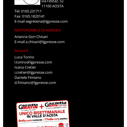
via Festaz, 52
11100 AOSTA
Tel: 0165.231711
Fax: 0165.1820141
E-mail
segreteria@lgpresse.com
RESPONSABILE DI AGENZIA
Arianna Gori Chisari
E-mail
a.chisari@lgpresse.com
Account
Luca Torino
l.torino@lgpresse.com
Ivana Cretier
i.cretier@lgpresse.com
Daniele Fimiano
d.fimiano@lgpresse.com