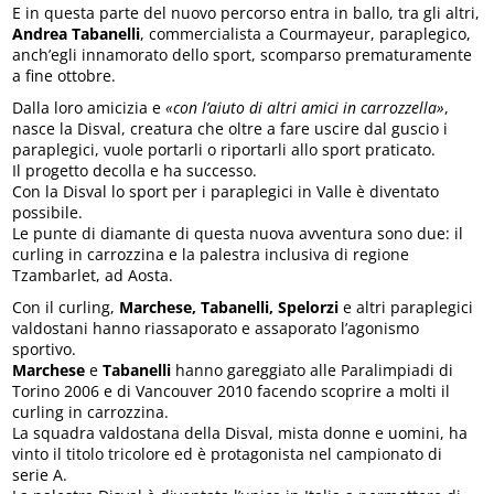
E in questa parte del nuovo percorso entra in ballo, tra gli altri,
Andrea Tabanelli
, commercialista a Courmayeur, paraplegico,
anch’egli innamorato dello sport, scomparso prematuramente
a fine ottobre.
Dalla loro amicizia e
«con l’aiuto di altri amici in carrozzella»
,
nasce la Disval, creatura che oltre a fare uscire dal guscio i
paraplegici, vuole portarli o riportarli allo sport praticato.
Il progetto decolla e ha successo.
Con la Disval lo sport per i paraplegici in Valle è diventato
possibile.
Le punte di diamante di questa nuova avventura sono due: il
curling in carrozzina e la palestra inclusiva di regione
Tzambarlet, ad Aosta.
Con il curling,
Marchese, Tabanelli, Spelorzi
e altri paraplegici
valdostani hanno riassaporato e assaporato l’agonismo
sportivo.
Marchese
e
Tabanelli
hanno gareggiato alle Paralimpiadi di
Torino 2006 e di Vancouver 2010 facendo scoprire a molti il
curling in carrozzina.
La squadra valdostana della Disval, mista donne e uomini, ha
vinto il titolo tricolore ed è protagonista nel campionato di
serie A.