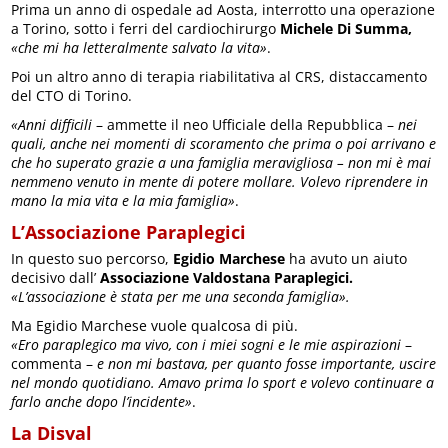
Prima un anno di ospedale ad Aosta, interrotto una operazione
a Torino, sotto i ferri del cardiochirurgo
Michele Di Summa,
«che mi ha letteralmente salvato la vita»
.
Poi un altro anno di terapia riabilitativa al CRS, distaccamento
del CTO di Torino.
«Anni difficili
– ammette il neo Ufficiale della Repubblica –
nei
quali, anche nei momenti di scoramento che prima o poi arrivano e
che ho superato grazie a una famiglia meravigliosa – non mi è mai
nemmeno venuto in mente di potere mollare.
Volevo riprendere in
mano la mia vita e la mia famiglia»
.
L’Associazione Paraplegici
In questo suo percorso,
Egidio Marchese
ha avuto un aiuto
decisivo dall’
Associazione Valdostana Paraplegici.
«L’associazione è stata per me una seconda famiglia».
Ma Egidio Marchese vuole qualcosa di più.
«Ero paraplegico ma vivo, con i miei sogni e le mie aspirazioni
–
commenta –
e non mi bastava, per quanto fosse importante, uscire
nel mondo quotidiano. Amavo prima lo sport e volevo continuare a
farlo anche dopo l’incidente»
.
La Disval