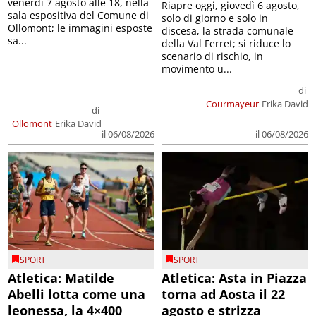
venerdì 7 agosto alle 18, nella
Riapre oggi, giovedì 6 agosto,
sala espositiva del Comune di
solo di giorno e solo in
Ollomont; le immagini esposte
discesa, la strada comunale
sa...
della Val Ferret; si riduce lo
scenario di rischio, in
movimento u...
di
Courmayeur
Erika David
di
Ollomont
Erika David
il 06/08/2026
il 06/08/2026
SPORT
SPORT
Atletica: Matilde
Atletica: Asta in Piazza
Abelli lotta come una
torna ad Aosta il 22
leonessa, la 4×400
agosto e strizza