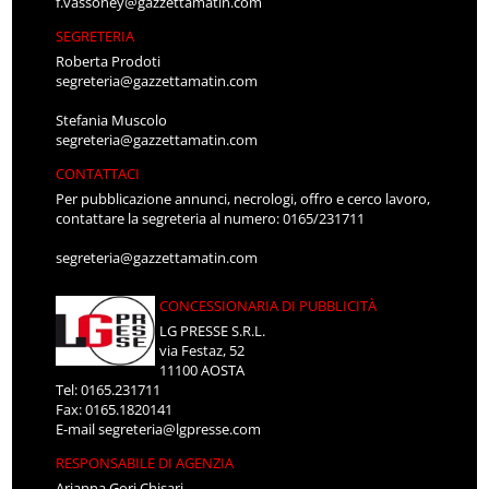
f.vassoney@gazzettamatin.com
SEGRETERIA
Roberta Prodoti
segreteria@gazzettamatin.com
Stefania Muscolo
segreteria@gazzettamatin.com
CONTATTACI
Per pubblicazione annunci, necrologi, offro e cerco lavoro,
contattare la segreteria al numero: 0165/231711
segreteria@gazzettamatin.com
CONCESSIONARIA DI PUBBLICITÀ
LG PRESSE S.R.L.
via Festaz, 52
11100 AOSTA
Tel: 0165.231711
Fax: 0165.1820141
E-mail
segreteria@lgpresse.com
RESPONSABILE DI AGENZIA
Arianna Gori Chisari