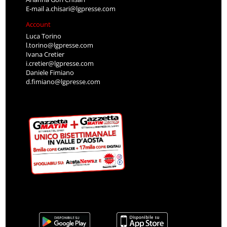
E-mail
a.chisari@lgpresse.com
Account
Luca Torino
l.torino@lgpresse.com
Ivana Cretier
i.cretier@lgpresse.com
Daniele Fimiano
d.fimiano@lgpresse.com