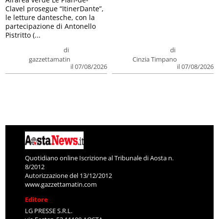
Clavel prosegue “ItinerDante”,
le letture dantesche, con la
partecipazione di Antonello
Pistritto (...
di
di
gazzettamatin
Cinzia Timpano
il 07/08/2026
il 07/08/2026
Quotidiano online Iscrizione al Tribunale di Aosta n.
8/2012
Autorizzazione del 13/12/2012
www.gazzettamatin.com
Editore
LG PRESSE S.R.L.