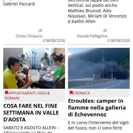
Gabriel Paccard
Vertical, sul podio anche
Mathieu Brunod, Alex
Noussan, Miriam Di Vincenzo
e Kaitlin Allen
di
di
Cinzia Timpano
Davide Pellegrino
il 08/08/2026
il 08/08/2026
APPUNTAMENTI
,
OGGI &
CRONACA
DOMANI
Etroubles: camper in
COSA FARE NEL FINE
fiamme nella galleria
SETTIMANA IN VALLE
di Echevennoz
D’AOSTA
E in corso l'intervento dei vigili
SABATO 8 AGOSTO ALLEIN –
del fuoco, non ci sono feriti
All’area verde Le Plan-de-