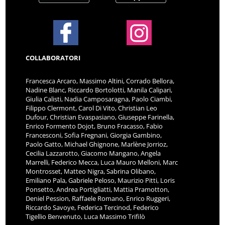
COLLABORATORI
Francesca Arcaro, Massimo Altini, Corrado Bellora,
Nadine Blanc, Riccardo Bortolotti, Manila Calipari,
Giulia Calisti, Nadia Camposaragna, Paolo Ciambi,
Filippo Clermont, Carol Di Vito, Christian Leo
Dufour, Christian Evaspasiano, Giuseppe Farinella,
Enrico Formento Dojot, Bruno Fracasso, Fabio
Francesconi, Sofia Fregnani, Giorgia Gambino,
Paolo Gatto, Michael Ghignone, Marlène Jorrioz,
Cecilia Lazzarotto, Giacomo Mangano, Angela
Marrelli, Federico Mecca, Luca Mauro Melloni, Marc
Montrosset, Matteo Nigra, Sabrina Olibano,
Emiliano Pala, Gabriele Peloso, Maurizio Pitti, Loris
Ponsetto, Andrea Portigliatti, Mattia Pramotton,
Deniel Pession, Raffaele Romano, Enrico Ruggeri,
Riccardo Savoye, Federica Tercinod, Federico
Tigellio Benvenuto, Luca Massimo Trifilò