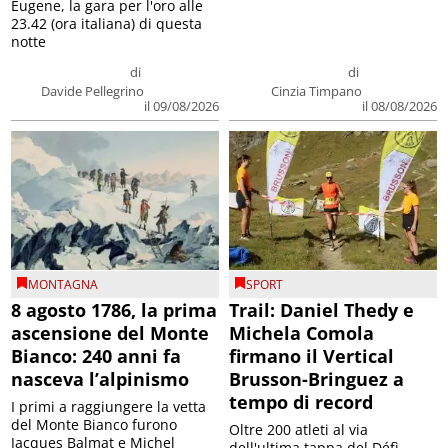
Eugene, la gara per l'oro alle
23.42 (ora italiana) di questa
notte
di
di
Davide Pellegrino
Cinzia Timpano
il 09/08/2026
il 08/08/2026
MONTAGNA
SPORT
8 agosto 1786, la prima
Trail: Daniel Thedy e
ascensione del Monte
Michela Comola
Bianco: 240 anni fa
firmano il Vertical
nasceva l’alpinismo
Brusson-Bringuez a
tempo di record
I primi a raggiungere la vetta
del Monte Bianco furono
Oltre 200 atleti al via
Jacques Balmat e Michel
dell'ultima tappa del Défì