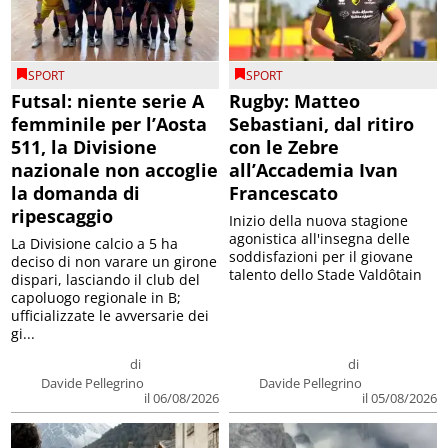
SPORT
SPORT
Futsal: niente serie A
Rugby: Matteo
femminile per l’Aosta
Sebastiani, dal ritiro
511, la Divisione
con le Zebre
nazionale non accoglie
all’Accademia Ivan
la domanda di
Francescato
ripescaggio
Inizio della nuova stagione
agonistica all'insegna delle
La Divisione calcio a 5 ha
soddisfazioni per il giovane
deciso di non varare un girone
talento dello Stade Valdôtain
dispari, lasciando il club del
capoluogo regionale in B;
ufficializzate le avversarie dei
gi...
di
di
Davide Pellegrino
Davide Pellegrino
il 06/08/2026
il 05/08/2026