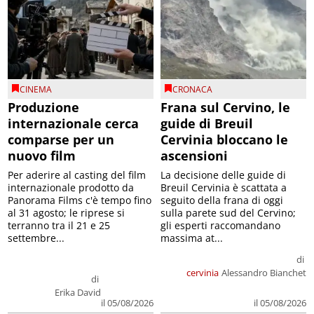
CINEMA
CRONACA
Produzione
Frana sul Cervino, le
internazionale cerca
guide di Breuil
comparse per un
Cervinia bloccano le
nuovo film
ascensioni
Per aderire al casting del film
La decisione delle guide di
internazionale prodotto da
Breuil Cervinia è scattata a
Panorama Films c'è tempo fino
seguito della frana di oggi
al 31 agosto; le riprese si
sulla parete sud del Cervino;
terranno tra il 21 e 25
gli esperti raccomandano
settembre...
massima at...
di
cervinia
Alessandro Bianchet
di
Erika David
il 05/08/2026
il 05/08/2026