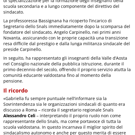
di specializzazione per la formazione degli insegnanti della
scuola secondaria e a lungo componente del direttivo del
sindacato.
La professoressa Bassignana ha ricoperto l’incarico di
Segretario dello Snals immediatamente dopo la scomparsa del
fondatore del sindacato, Angelo Carpinello, nei primi anni
Novanta, assicurando con le proprie capacità una transizione
resa difficile dal prestigio e dalla lunga militanza sindacale del
preside Carpinello.
In seguito, ha rappresentato gli insegnanti della Valle d’Aosta
nel Consiglio nazionale della pubblica istruzione, durante il
primo decennio del secolo, offrendo il proprio servizio atutta la
comunità educante valdostana fino al momento della
pensione.
Il ricordo
«Gabriella fu sempre puntuale nell’informare sia la
Sovrintendenza sia le organizzazioni sindacali di quanto era
discusso a Roma – ricorda il segretario regionale Snals
Alessandro Celi
– interpretando il proprio ruolo non come
rappresentante dello Snals, ma come portavoce di tutta la
scuola valdostana. In questo incarnava il miglior spirito del
sindacalismo autonomo e anche per questo merita di essere