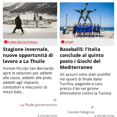
PUBBLIREDAZIONALI
SPORT
Stagione invernale,
Baseball5: l’Italia
nuove opportunità di
conclude al quinto
lavoro a La Thuile
posto i Giochi del
Mediterraneo
Funivie Piccolo San Bernardo
apre le selezioni per addetti
Gli azzurri sono stati sconfitti
alle casse, addetti alle piste,
nei quarti di finale dalla
addetti agli impianti,
Turchia, pagando a caro
conduttori e meccanici di
prezzo il ko nel girone
mezzi batt...
eliminatorio contro la Tunisia
di
La Thuile
gazzettamatin
di
Davide Pellegrino
il 05/08/2026
il 05/08/2026