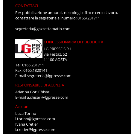
CONTATTACI
Per pubblicazione annunci, necrologi, offro e cerco lavoro,
contattare la segreteria al numero: 0165/231711
segreteria@gazzettamatin.com
CONCESSIONARIA DI PUBBLICITÀ
LG PRESSE S.R.L.
via Festaz, 52
11100 AOSTA
Tel: 0165.231711
Fax: 0165.1820141
E-mail
segreteria@lgpresse.com
RESPONSABILE DI AGENZIA
Arianna Gori Chisari
E-mail
a.chisari@lgpresse.com
Account
Luca Torino
l.torino@lgpresse.com
Ivana Cretier
i.cretier@lgpresse.com