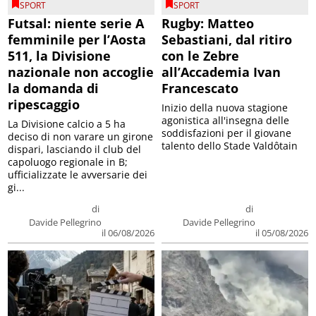
SPORT
SPORT
Futsal: niente serie A
Rugby: Matteo
femminile per l’Aosta
Sebastiani, dal ritiro
511, la Divisione
con le Zebre
nazionale non accoglie
all’Accademia Ivan
la domanda di
Francescato
ripescaggio
Inizio della nuova stagione
agonistica all'insegna delle
La Divisione calcio a 5 ha
soddisfazioni per il giovane
deciso di non varare un girone
talento dello Stade Valdôtain
dispari, lasciando il club del
capoluogo regionale in B;
ufficializzate le avversarie dei
gi...
di
di
Davide Pellegrino
Davide Pellegrino
il 06/08/2026
il 05/08/2026