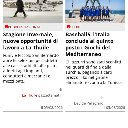
PUBBLIREDAZIONALI
SPORT
Stagione invernale,
Baseball5: l’Italia
nuove opportunità di
conclude al quinto
lavoro a La Thuile
posto i Giochi del
Mediterraneo
Funivie Piccolo San Bernardo
apre le selezioni per addetti
Gli azzurri sono stati sconfitti
alle casse, addetti alle piste,
nei quarti di finale dalla
addetti agli impianti,
Turchia, pagando a caro
conduttori e meccanici di
prezzo il ko nel girone
mezzi batt...
eliminatorio contro la Tunisia
di
La Thuile
gazzettamatin
di
Davide Pellegrino
il 05/08/2026
il 05/08/2026