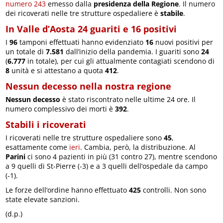
numero 243
emesso dalla
presidenza della Regione
. Il numero
dei ricoverati nelle tre strutture ospedaliere è
stabile
.
In Valle d’Aosta 24 guariti e 16 positivi
I
96
tamponi effettuati hanno evidenziato
16
nuovi positivi per
un totale di
7.581
dall’inizio della pandemia. I guariti sono
24
(
6.777
in totale), per cui gli attualmente contagiati scendono di
8
unità e si attestano a quota
412
.
Nessun decesso nella nostra regione
Nessun decesso
è stato riscontrato nelle ultime 24 ore. Il
numero complessivo dei morti è
392
.
Stabili i ricoverati
I ricoverati nelle tre strutture ospedaliere sono
45
,
esattamente come
ieri
. Cambia, però, la distribuzione. Al
Parini
ci sono 4 pazienti in più (31 contro 27), mentre scendono
a 9 quelli di St-Pierre (-3) e a 3 quelli dell’ospedale da campo
(-1).
Le forze dell’ordine hanno effettuato
425
controlli. Non sono
state elevate sanzioni.
(d.p.)