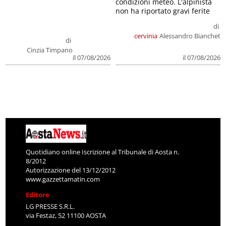
condizioni meteo. L'alpinista
non ha riportato gravi ferite
di
cervinia
Alessandro Bianchet
di
Cinzia Timpano
il 07/08/2026
il 07/08/2026
Quotidiano online Iscrizione al Tribunale di Aosta n.
8/2012
Autorizzazione del 13/12/2012
www.gazzettamatin.com
Editore
LG PRESSE S.R.L.
via Festaz, 52 11100 AOSTA