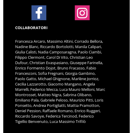
COLLABORATORI
Francesca Arcaro, Massimo Altini, Corrado Bellora,
Nadine Blanc, Riccardo Bortolotti, Manila Calipari,
Giulia Calisti, Nadia Camposaragna, Paolo Ciambi,
Filippo Clermont, Carol Di Vito, Christian Leo
Dufour, Christian Evaspasiano, Giuseppe Farinella,
Enrico Formento Dojot, Bruno Fracasso, Fabio
Francesconi, Sofia Fregnani, Giorgia Gambino,
Paolo Gatto, Michael Ghignone, Marlène Jorrioz,
Cecilia Lazzarotto, Giacomo Mangano, Angela
Marrelli, Federico Mecca, Luca Mauro Melloni, Marc
Montrosset, Matteo Nigra, Sabrina Olibano,
Emiliano Pala, Gabriele Peloso, Maurizio Pitti, Loris
Ponsetto, Andrea Portigliatti, Mattia Pramotton,
Deniel Pession, Raffaele Romano, Enrico Ruggeri,
Riccardo Savoye, Federica Tercinod, Federico
Tigellio Benvenuto, Luca Massimo Trifilò