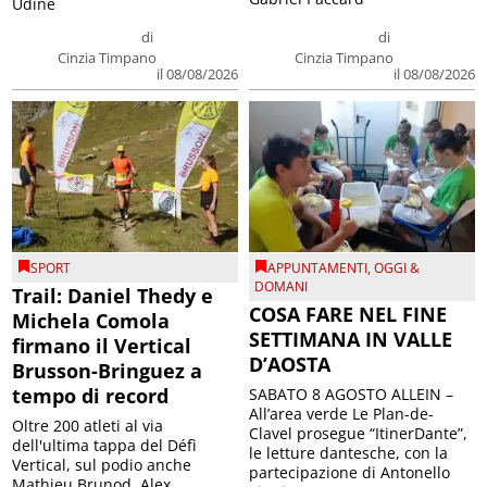
Udine
di
di
Cinzia Timpano
Cinzia Timpano
il 08/08/2026
il 08/08/2026
SPORT
APPUNTAMENTI
,
OGGI &
DOMANI
Trail: Daniel Thedy e
COSA FARE NEL FINE
Michela Comola
SETTIMANA IN VALLE
firmano il Vertical
D’AOSTA
Brusson-Bringuez a
tempo di record
SABATO 8 AGOSTO ALLEIN –
All’area verde Le Plan-de-
Oltre 200 atleti al via
Clavel prosegue “ItinerDante”,
dell'ultima tappa del Défì
le letture dantesche, con la
Vertical, sul podio anche
partecipazione di Antonello
Mathieu Brunod, Alex