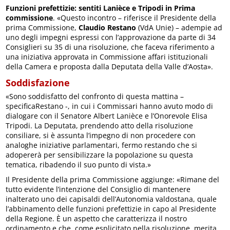
Funzioni prefettizie: sentiti Lanièce e Tripodi in Prima
commissione
. «Questo incontro – riferisce il Presidente della
prima Commissione,
Claudio Restano
(VdA Unie) – adempie ad
uno degli impegni espressi con l’approvazione da parte di 34
Consiglieri su 35 di una risoluzione, che faceva riferimento a
una iniziativa approvata in Commissione affari istituzionali
della Camera e proposta dalla Deputata della Valle d’Aosta».
Soddisfazione
«Sono soddisfatto del confronto di questa mattina –
specificaRestano -, in cui i Commissari hanno avuto modo di
dialogare con il Senatore Albert Lanièce e l’Onorevole Elisa
Tripodi. La Deputata, prendendo atto della risoluzione
consiliare, si è assunta l’impegno di non procedere con
analoghe iniziative parlamentari, fermo restando che si
adopererà per sensibilizzare la popolazione su questa
tematica, ribadendo il suo punto di vista.»
Il Presidente della prima Commissione aggiunge: «Rimane del
tutto evidente l’intenzione del Consiglio di mantenere
inalterato uno dei capisaldi dell’Autonomia valdostana, quale
l’abbinamento delle funzioni prefettizie in capo al Presidente
della Regione. È un aspetto che caratterizza il nostro
ordinamento e che, come esplicitato nella risoluzione, merita