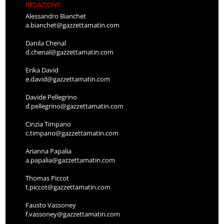
REDAZIONE
Alessandro Bianchet
a.bianchet@gazzettamatin.com
Danila Chenal
d.chenal@gazzettamatin.com
Erika David
e.david@gazzettamatin.com
Davide Pellegrino
d.pellegrino@gazzettamatin.com
Cinzia Timpano
c.timpano@gazzettamatin.com
Arianna Papalia
a.papalia@gazzettamatin.com
Thomas Piccot
t.piccot@gazzettamatin.com
Fausto Vassoney
f.vassoney@gazzettamatin.com