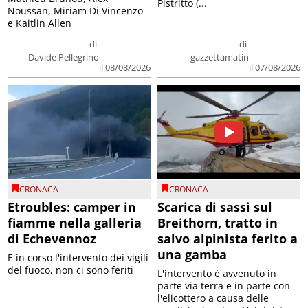
Pistritto (...
Noussan, Miriam Di Vincenzo
e Kaitlin Allen
di
di
Davide Pellegrino
gazzettamatin
il 08/08/2026
il 07/08/2026
CRONACA
CRONACA
Etroubles: camper in
Scarica di sassi sul
fiamme nella galleria
Breithorn, tratto in
di Echevennoz
salvo alpinista ferito a
una gamba
E in corso l'intervento dei vigili
del fuoco, non ci sono feriti
L'intervento è avvenuto in
parte via terra e in parte con
l'elicottero a causa delle