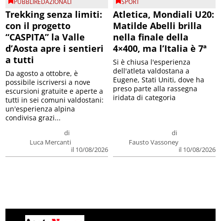
PUBBLIREDAZIONALI
SPORT
Trekking senza limiti:
Atletica, Mondiali U20:
con il progetto
Matilde Abelli brilla
“CASPITA” la Valle
nella finale della
d’Aosta apre i sentieri
4×400, ma l’Italia è 7ª
a tutti
Si è chiusa l'esperienza
dell'atleta valdostana a
Da agosto a ottobre, è
Eugene, Stati Uniti, dove ha
possibile iscriversi a nove
preso parte alla rassegna
escursioni gratuite e aperte a
iridata di categoria
tutti in sei comuni valdostani:
un'esperienza alpina
condivisa grazi...
di
di
Luca Mercanti
Fausto Vassoney
il 10/08/2026
il 10/08/2026