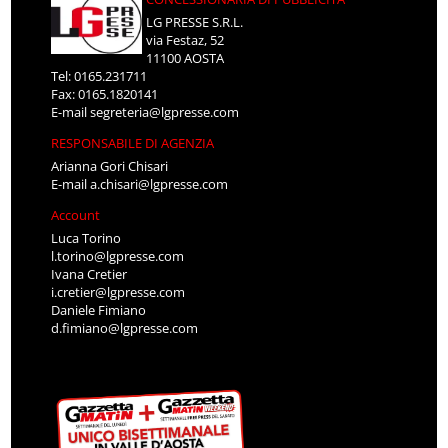
LG PRESSE S.R.L.
via Festaz, 52
11100 AOSTA
Tel: 0165.231711
Fax: 0165.1820141
E-mail
segreteria@lgpresse.com
RESPONSABILE DI AGENZIA
Arianna Gori Chisari
E-mail
a.chisari@lgpresse.com
Account
Luca Torino
l.torino@lgpresse.com
Ivana Cretier
i.cretier@lgpresse.com
Daniele Fimiano
d.fimiano@lgpresse.com