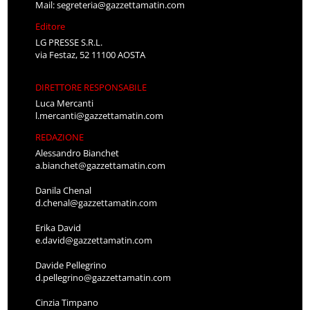
Mail:
segreteria@gazzettamatin.com
Editore
LG PRESSE S.R.L.
via Festaz, 52 11100 AOSTA
DIRETTORE RESPONSABILE
Luca Mercanti
l.mercanti@gazzettamatin.com
REDAZIONE
Alessandro Bianchet
a.bianchet@gazzettamatin.com
Danila Chenal
d.chenal@gazzettamatin.com
Erika David
e.david@gazzettamatin.com
Davide Pellegrino
d.pellegrino@gazzettamatin.com
Cinzia Timpano