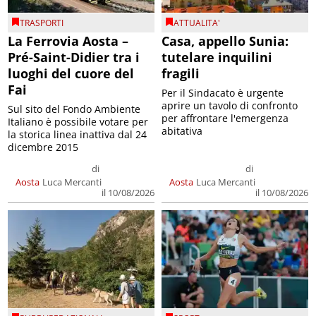
TRASPORTI
ATTUALITA'
La Ferrovia Aosta –
Casa, appello Sunia:
Pré-Saint-Didier tra i
tutelare inquilini
luoghi del cuore del
fragili
Fai
Per il Sindacato è urgente
aprire un tavolo di confronto
Sul sito del Fondo Ambiente
per affrontare l'emergenza
Italiano è possibile votare per
abitativa
la storica linea inattiva dal 24
dicembre 2015
di
di
Aosta
Luca Mercanti
Aosta
Luca Mercanti
il 10/08/2026
il 10/08/2026