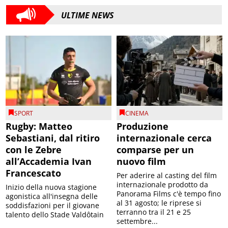
ULTIME NEWS
SPORT
CINEMA
Rugby: Matteo
Produzione
Sebastiani, dal ritiro
internazionale cerca
con le Zebre
comparse per un
all’Accademia Ivan
nuovo film
Francescato
Per aderire al casting del film
internazionale prodotto da
Inizio della nuova stagione
Panorama Films c'è tempo fino
agonistica all'insegna delle
al 31 agosto; le riprese si
soddisfazioni per il giovane
terranno tra il 21 e 25
talento dello Stade Valdôtain
settembre...