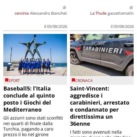
di
di
cervinia
Alessandro Bianchet
La Thuile
gazzettamatin
il 05/08/2026
il 05/08/2026
SPORT
CRONACA
Baseball5: l’Italia
Saint-Vincent:
conclude al quinto
aggredisce i
posto i Giochi del
carabinieri, arrestato
Mediterraneo
e condannato per
direttissima un
Gli azzurri sono stati sconfitti
36enne
nei quarti di finale dalla
Turchia, pagando a caro
I fatti sono avvenuti nella
prezzo il ko nel girone