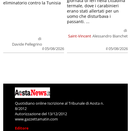
giornata di ieri nella cittadina
eliminatorio contro la Tunisia
termale, dove i carabinieri
erano stati allertati per un
uomo che disturbava i
passanti. ...
di
Saint-Vincent
Alessandro Bianchet
di
Davide Pellegrino
il 05/08/2026
il 05/08/2026
Quotidiano online Iscrizione al Tribunale di Aosta n.
8/2012
Autorizzazione del 13/12/2012
www.gazzettamatin.com
Editore