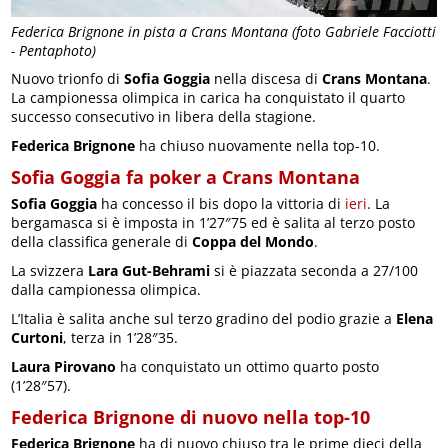
Federica Brignone in pista a Crans Montana (foto Gabriele Facciotti
- Pentaphoto)
Nuovo trionfo di
Sofia Goggia
nella discesa di
Crans Montana
.
La campionessa olimpica in carica ha conquistato il quarto
successo consecutivo in libera della stagione.
Federica Brignone
ha chiuso nuovamente nella top-10.
Sofia Goggia fa poker a Crans Montana
Sofia Goggia
ha concesso il bis dopo la vittoria di
ieri
. La
bergamasca si è imposta in 1’27″75 ed è salita al terzo posto
della classifica generale di
Coppa del Mondo
.
La svizzera
Lara Gut-Behrami
si è piazzata seconda a 27/100
dalla campionessa olimpica.
L’Italia è salita anche sul terzo gradino del podio grazie a
Elena
Curtoni
, terza in 1’28″35.
Laura Pirovano
ha conquistato un ottimo quarto posto
(1’28″57).
Federica Brignone di nuovo nella top-10
Federica Brignone
ha di nuovo chiuso tra le prime dieci della