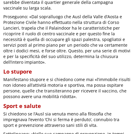
sarebbe diventata il quartier generale della campagna
vaccinale su larga scala.
Proseguono: «Dal sopralluogo che Ausl della Valle d’Aosta e
Protezione Civile hanno effettuato nella struttura di Corso
Lancieri, trapela che il Palaindoor ha le caratteristiche per
ricoprire il ruolo di centro vaccinale e per questo fine la
necessità è quella di occupare gli spazi palestra, spogliatoi e
servizi posti al primo piano per un periodo che va certamente
oltre i dodici mesi, e forse oltre. Questo, per una serie di motivi
e per la specificità del suo utilizzo, determina la chiusura
dell’intero impianto».
Lo stupore
Manifestano stupore e si chiedono come mai «l’immobile risulti
non idoneo all’attività motoria e sportiva, ma possa ospitare
persone, quelle che transiteranno per ricevere il vaccino, che
possono avere una mobilità ridotta».
Sport e salute
Si chiedono se l’Ausl sia venuta meno alla filosofia che
impregnava l’evento ‘Chi si ferma è perduto’, connubio tra
sport e prevenzione attraverso sani stili di vita.
Sottolineano: «Nelle sue campagne di prevenzione, in tempi