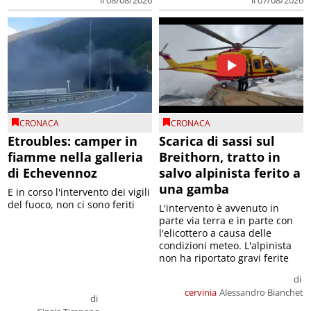
CRONACA
CRONACA
Etroubles: camper in
Scarica di sassi sul
fiamme nella galleria
Breithorn, tratto in
di Echevennoz
salvo alpinista ferito a
una gamba
E in corso l'intervento dei vigili
del fuoco, non ci sono feriti
L'intervento è avvenuto in
parte via terra e in parte con
l'elicottero a causa delle
condizioni meteo. L'alpinista
non ha riportato gravi ferite
di
cervinia
Alessandro Bianchet
di