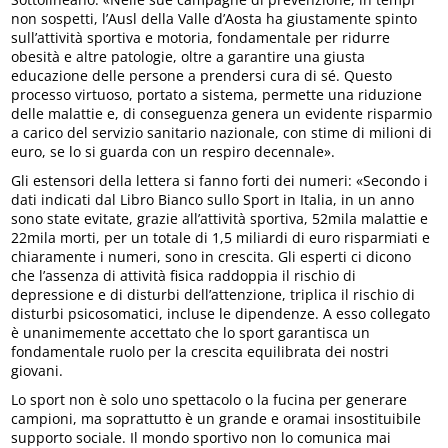
non sospetti, l’Ausl della Valle d’Aosta ha giustamente spinto
sull’attività sportiva e motoria, fondamentale per ridurre
obesità e altre patologie, oltre a garantire una giusta
educazione delle persone a prendersi cura di sé. Questo
processo virtuoso, portato a sistema, permette una riduzione
delle malattie e, di conseguenza genera un evidente risparmio
a carico del servizio sanitario nazionale, con stime di milioni di
euro, se lo si guarda con un respiro decennale».
Gli estensori della lettera si fanno forti dei numeri: «Secondo i
dati indicati dal Libro Bianco sullo Sport in Italia, in un anno
sono state evitate, grazie all’attività sportiva, 52mila malattie e
22mila morti, per un totale di 1,5 miliardi di euro risparmiati e
chiaramente i numeri, sono in crescita. Gli esperti ci dicono
che l’assenza di attività fisica raddoppia il rischio di
depressione e di disturbi dell’attenzione, triplica il rischio di
disturbi psicosomatici, incluse le dipendenze. A esso collegato
è unanimemente accettato che lo sport garantisca un
fondamentale ruolo per la crescita equilibrata dei nostri
giovani.
Lo sport non è solo uno spettacolo o la fucina per generare
campioni, ma soprattutto è un grande e oramai insostituibile
supporto sociale. Il mondo sportivo non lo comunica mai