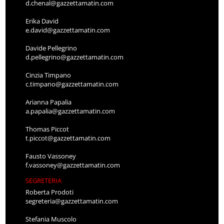
d.chenal@gazzettamatin.com
Erika David
e.david@gazzettamatin.com
Davide Pellegrino
d.pellegrino@gazzettamatin.com
Cinzia Timpano
c.timpano@gazzettamatin.com
Arianna Papalia
a.papalia@gazzettamatin.com
Thomas Piccot
t.piccot@gazzettamatin.com
Fausto Vassoney
f.vassoney@gazzettamatin.com
SEGRETERIA
Roberta Prodoti
segreteria@gazzettamatin.com
Stefania Muscolo