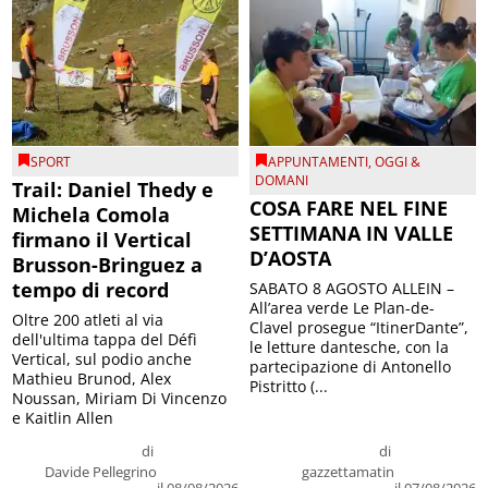
SPORT
APPUNTAMENTI
,
OGGI &
DOMANI
Trail: Daniel Thedy e
COSA FARE NEL FINE
Michela Comola
SETTIMANA IN VALLE
firmano il Vertical
D’AOSTA
Brusson-Bringuez a
tempo di record
SABATO 8 AGOSTO ALLEIN –
All’area verde Le Plan-de-
Oltre 200 atleti al via
Clavel prosegue “ItinerDante”,
dell'ultima tappa del Défì
le letture dantesche, con la
Vertical, sul podio anche
partecipazione di Antonello
Mathieu Brunod, Alex
Pistritto (...
Noussan, Miriam Di Vincenzo
e Kaitlin Allen
di
di
Davide Pellegrino
gazzettamatin
il 08/08/2026
il 07/08/2026