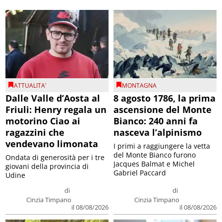
ATTUALITA'
MONTAGNA
Dalle Valle d’Aosta al
8 agosto 1786, la prima
Friuli: Henry regala un
ascensione del Monte
motorino Ciao ai
Bianco: 240 anni fa
ragazzini che
nasceva l’alpinismo
vendevano limonata
I primi a raggiungere la vetta
del Monte Bianco furono
Ondata di generosità per i tre
Jacques Balmat e Michel
giovani della provincia di
Gabriel Paccard
Udine
di
di
Cinzia Timpano
Cinzia Timpano
il 08/08/2026
il 08/08/2026