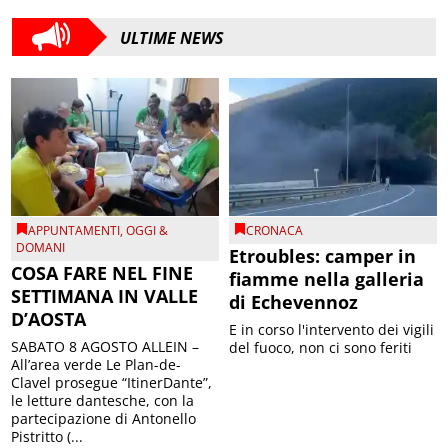
ULTIME NEWS
APPUNTAMENTI
,
OGGI &
CRONACA
DOMANI
Etroubles: camper in
COSA FARE NEL FINE
fiamme nella galleria
SETTIMANA IN VALLE
di Echevennoz
D’AOSTA
E in corso l'intervento dei vigili
SABATO 8 AGOSTO ALLEIN –
del fuoco, non ci sono feriti
All’area verde Le Plan-de-
Clavel prosegue “ItinerDante”,
le letture dantesche, con la
partecipazione di Antonello
Pistritto (...