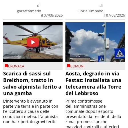
di
di
gazzettamatin
Cinzia Timpano
il 07/08/2026
il 07/08/2026
CRONACA
COMUNI
Scarica di sassi sul
Aosta, degrado in via
Breithorn, tratto in
Festaz: installata una
salvo alpinista ferito a
telecamera alla Torre
una gamba
del Lebbroso
L'intervento è avvenuto in
Prime contromosse
parte via terra e in parte con
dell'amministrazione
l'elicottero a causa delle
comunale dopo l'esposto
condizioni meteo. L'alpinista
presentato da residenti della
non ha riportato gravi ferite
zona; promessi anche
maggiori controlli e ulteriori