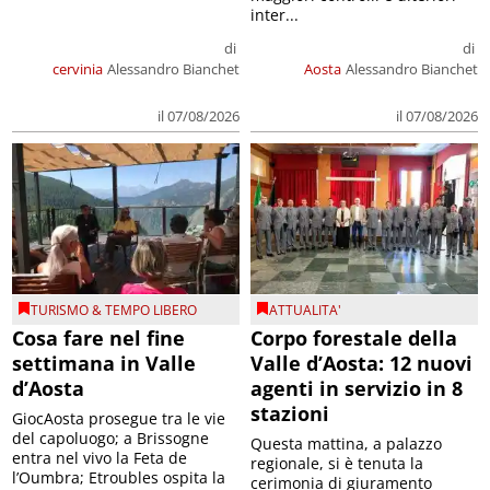
inter...
di
di
cervinia
Alessandro Bianchet
Aosta
Alessandro Bianchet
il 07/08/2026
il 07/08/2026
TURISMO & TEMPO LIBERO
ATTUALITA'
Cosa fare nel fine
Corpo forestale della
settimana in Valle
Valle d’Aosta: 12 nuovi
d’Aosta
agenti in servizio in 8
stazioni
GiocAosta prosegue tra le vie
del capoluogo; a Brissogne
Questa mattina, a palazzo
entra nel vivo la Feta de
regionale, si è tenuta la
l’Oumbra; Etroubles ospita la
cerimonia di giuramento