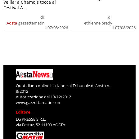
Veillà; a Chamois tocca al
Festival A...
di
di
Aosta
gazzettamatin
ethienne bredy
il 07/08/2026
il 07/08/2026
Quotidiano online Iscrizione al Tribunale di Aosta n.
8/2012
Autorizzazione del 13/12/2012
www.gazzettamatin.com
Editore
LG PRESSE S.R.L.
via Festaz, 52 11100 AOSTA