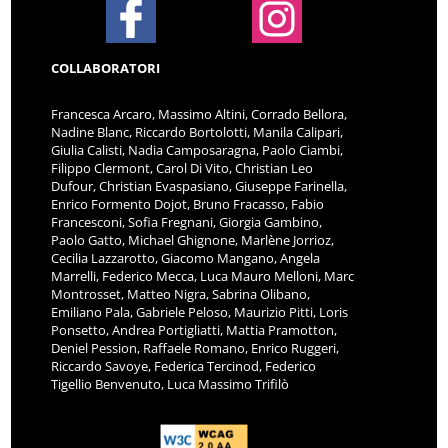
COLLABORATORI
Francesca Arcaro, Massimo Altini, Corrado Bellora,
Nadine Blanc, Riccardo Bortolotti, Manila Calipari,
Giulia Calisti, Nadia Camposaragna, Paolo Ciambi,
Filippo Clermont, Carol Di Vito, Christian Leo
Dufour, Christian Evaspasiano, Giuseppe Farinella,
Enrico Formento Dojot, Bruno Fracasso, Fabio
Francesconi, Sofia Fregnani, Giorgia Gambino,
Paolo Gatto, Michael Ghignone, Marlène Jorrioz,
Cecilia Lazzarotto, Giacomo Mangano, Angela
Marrelli, Federico Mecca, Luca Mauro Melloni, Marc
Montrosset, Matteo Nigra, Sabrina Olibano,
Emiliano Pala, Gabriele Peloso, Maurizio Pitti, Loris
Ponsetto, Andrea Portigliatti, Mattia Pramotton,
Deniel Pession, Raffaele Romano, Enrico Ruggeri,
Riccardo Savoye, Federica Tercinod, Federico
Tigellio Benvenuto, Luca Massimo Trifilò