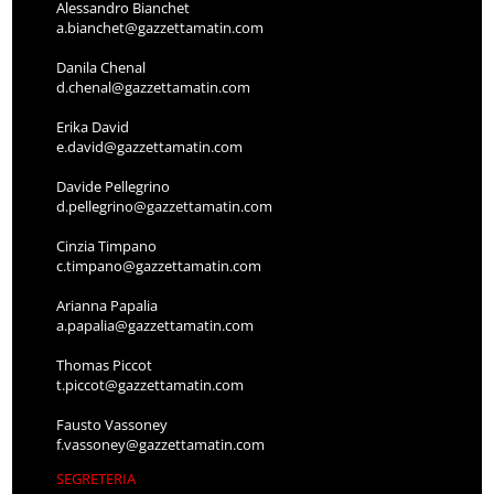
Alessandro Bianchet
a.bianchet@gazzettamatin.com
Danila Chenal
d.chenal@gazzettamatin.com
Erika David
e.david@gazzettamatin.com
Davide Pellegrino
d.pellegrino@gazzettamatin.com
Cinzia Timpano
c.timpano@gazzettamatin.com
Arianna Papalia
a.papalia@gazzettamatin.com
Thomas Piccot
t.piccot@gazzettamatin.com
Fausto Vassoney
f.vassoney@gazzettamatin.com
SEGRETERIA