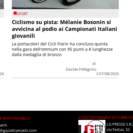
SPORT
Ciclismo su pista: Mélanie Bosonin si
avvicina al podio ai Campionati Italiani
giovanili
La portacolori del Cicli Fiorin ha concluso quinta
nella gara dell'omnium con 95 punti a 8 lunghezze
dalla medaglia di bronzo
di
Davide Pellegrino
026
il 07/08/2026
CONCESSIONARIA DI PUBBLIC
E RESPONSABILE
LG PRESSE S.R.
anti
via Festaz, 52
i@gazzettamatin.com