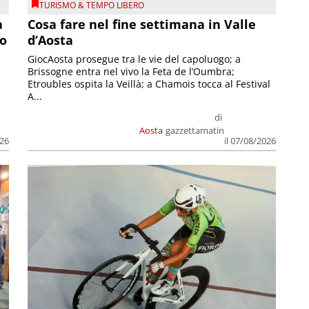
TURISMO & TEMPO LIBERO
a
Cosa fare nel fine settimana in Valle
so
d’Aosta
GiocAosta prosegue tra le vie del capoluogo; a
Brissogne entra nel vivo la Feta de l’Oumbra;
.
Etroubles ospita la Veillà; a Chamois tocca al Festival
A...
di
Aosta
gazzettamatin
026
il 07/08/2026