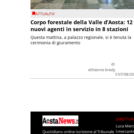
ATTUALITA'
Corpo forestale della Valle d’Aosta: 12
nuovi agenti in servizio in 8 stazioni
Questa mattina, a palazzo regionale, si è tenuta la
cerimonia di giuramento
di
ethienne bredy
il 07/08/2
DIRETTOR
Luca Merc
l.mercant
Quotidiano online Iscrizione al Tribunale