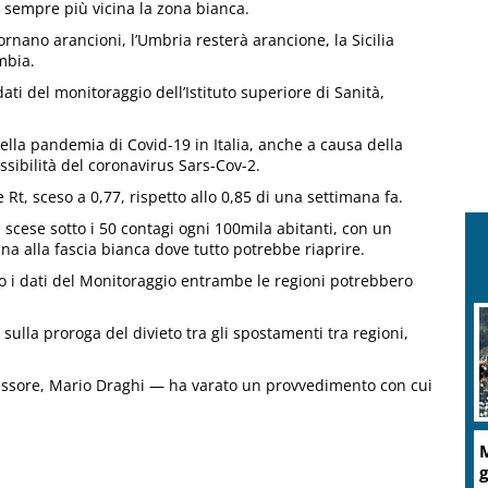
7, sempre più vicina la zona bianca.
ornano arancioni, l’Umbria resterà arancione, la Sicilia
mbia.
dati del monitoraggio dell’Istituto superiore di Sanità,
lla pandemia di Covid-19 in Italia, anche a causa della
ssibilità del coronavirus Sars-Cov-2.
e Rt, sceso a 0,77, rispetto allo 0,85 di una settimana fa.
 scese sotto i 50 contagi ogni 100mila abitanti, con un
cina alla fascia bianca dove tutto potrebbe riaprire.
i dati del Monitoraggio entrambe le regioni potrebbero
 sulla proroga del divieto tra gli spostamenti tra regioni,
cessore, Mario Draghi — ha varato un provvedimento con cui
M
g