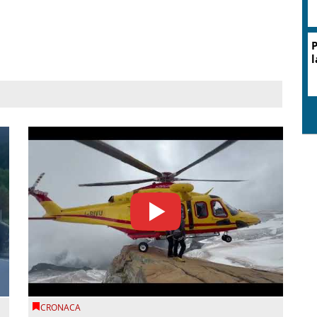
P
l
CRONACA