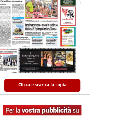
Clicca e scarica la copia