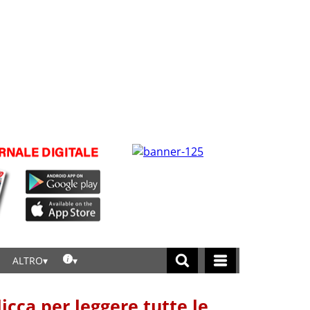
ALTRO
licca per leggere tutte le