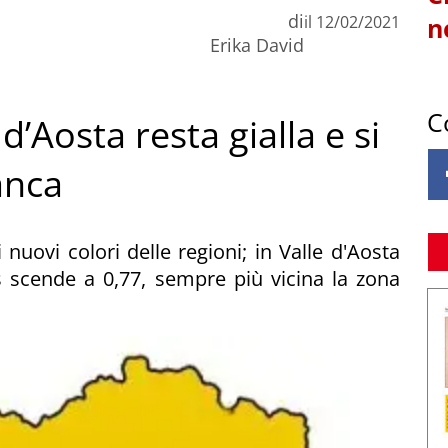
di
il
12/02/2021
n
Erika David
C
d’Aosta resta gialla e si
anca
i nuovi colori delle regioni; in Valle d'Aosta
us scende a 0,77, sempre più vicina la zona