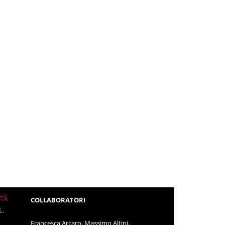
ITÀ
COLLABORATORI
L.
Francesca Arcaro, Massimo Altini,