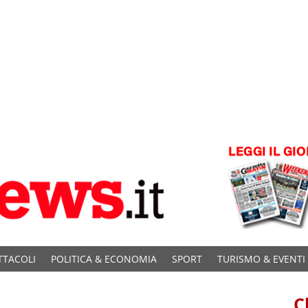
TTACOLI
POLITICA & ECONOMIA
SPORT
TURISMO & EVENTI
C