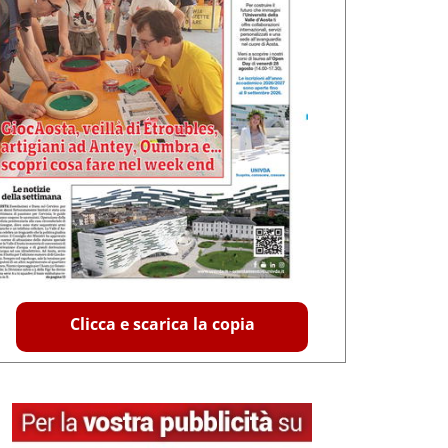
Clicca e scarica la copia