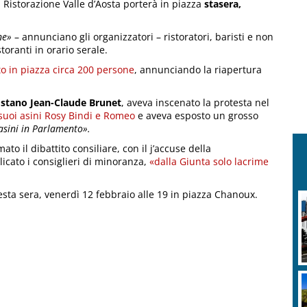
a Ristorazione Valle d’Aosta porterà in piazza
stasera,
ne»
– annunciano gli organizzatori – ristoratori, baristi e non
toranti in orario serale.
o in piazza circa 200 persone
, annunciando la riapertura
ostano Jean-Claude Brunet
, aveva inscenato la protesta nel
 suoi asini Rosy Bindi e Romeo
e aveva esposto un grosso
 asini in Parlamento».
to il dibattito consiliare, con il j’accuse della
icato i consiglieri di minoranza,
«dalla Giunta solo lacrime
ta sera, venerdì 12 febbraio alle 19 in piazza Chanoux.