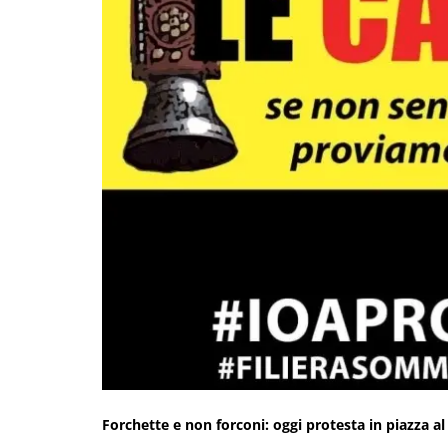
Forchette e non forconi: oggi protesta in piazza 