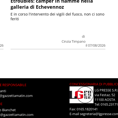
Etroubles: camper in fiamme nella
galleria di Echevennoz
E in corso l'intervento dei vigili del fuoco, non ci sono
feriti
di
Cinzia Timpano
026
il 07/08/2026
CONCESSIONARIA DI PUBBLIC
E RESPONSABILE
LG PRESSE S.R.
anti
via Festaz, 52
i@gazzettamatin.com
11100 AOSTA
NE
Tel: 0165.2317
Fax: 0165.1820141
o Bianchet
E-mail
segreteria@lgpresse.co
t@gazzettamatin.com