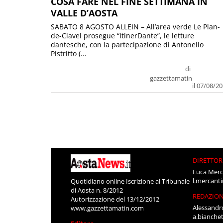
COSA FARE NEL FINE SETTIMANA IN
VALLE D’AOSTA
SABATO 8 AGOSTO ALLEIN – All’area verde Le Plan-
de-Clavel prosegue “ItinerDante”, le letture
dantesche, con la partecipazione di Antonello
Pistritto (...
di
gazzettamatin
il 07/08/2
DIRETTOR
Luca Merc
l.mercant
Quotidiano online Iscrizione al Tribunale
di Aosta n. 8/2012
REDAZIO
Autorizzazione del 13/12/2012
Alessandr
www.gazzettamatin.com
a.bianche