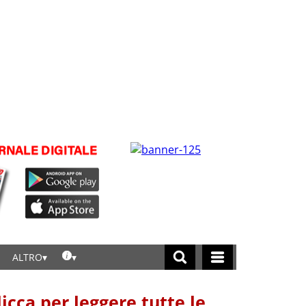
ALTRO
licca per leggere tutte le