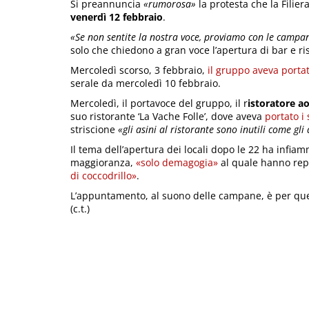
Si preannuncia
«rumorosa»
la protesta che la Filier
venerdì 12 febbraio
.
«Se non sentite la nostra voce, proviamo con le campa
solo che chiedono a gran voce l’apertura di bar e ris
Mercoledì scorso, 3 febbraio,
il gruppo aveva portat
serale da mercoledì 10 febbraio.
Mercoledì, il portavoce del gruppo, il r
istoratore a
suo ristorante ‘La Vache Folle’, dove aveva
portato i
striscione
«gli asini al ristorante sono inutili come gli
Il tema dell’apertura dei locali dopo le 22 ha infiamma
maggioranza,
«solo demagogia»
al quale hanno repl
di coccodrillo»
.
L’appuntamento, al suono delle campane, è per ques
(c.t.)