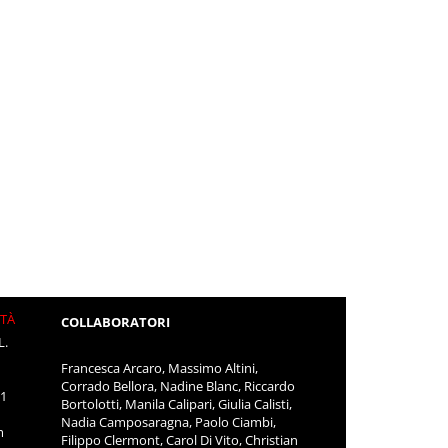
ITÀ
COLLABORATORI
L.
Francesca Arcaro, Massimo Altini,
Corrado Bellora, Nadine Blanc, Riccardo
11
Bortolotti, Manila Calipari, Giulia Calisti,
Nadia Camposaragna, Paolo Ciambi,
m
Filippo Clermont, Carol Di Vito, Christian