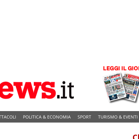
TTACOLI
POLITICA & ECONOMIA
SPORT
TURISMO & EVENTI
C