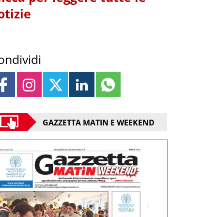
otizie
ondividi
GAZZETTA MATIN E WEEKEND