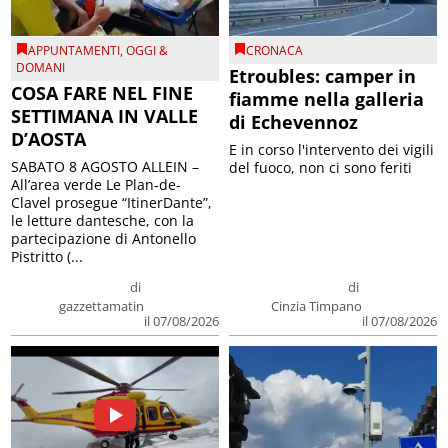
APPUNTAMENTI
,
OGGI &
CRONACA
DOMANI
Etroubles: camper in
COSA FARE NEL FINE
fiamme nella galleria
SETTIMANA IN VALLE
di Echevennoz
D’AOSTA
E in corso l'intervento dei vigili
SABATO 8 AGOSTO ALLEIN –
del fuoco, non ci sono feriti
All’area verde Le Plan-de-
Clavel prosegue “ItinerDante”,
le letture dantesche, con la
partecipazione di Antonello
Pistritto (...
di
di
gazzettamatin
Cinzia Timpano
il 07/08/2026
il 07/08/2026