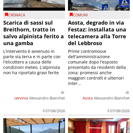
CRONACA
COMUNI
Scarica di sassi sul
Aosta, degrado in via
Breithorn, tratto in
Festaz: installata una
salvo alpinista ferito a
telecamera alla Torre
una gamba
del Lebbroso
L'intervento è avvenuto in
Prime contromosse
parte via terra e in parte con
dell'amministrazione
l'elicottero a causa delle
comunale dopo l'esposto
condizioni meteo. L'alpinista
presentato da residenti della
non ha riportato gravi ferite
zona; promessi anche
maggiori controlli e ulteriori
inter...
di
di
cervinia
Alessandro Bianchet
Aosta
Alessandro Bianchet
il 07/08/2026
il 07/08/2026