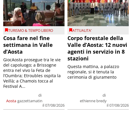
TURISMO & TEMPO LIBERO
ATTUALITA'
Cosa fare nel fine
Corpo forestale della
settimana in Valle
Valle d’Aosta: 12 nuovi
d’Aosta
agenti in servizio in 8
stazioni
GiocAosta prosegue tra le vie
del capoluogo; a Brissogne
Questa mattina, a palazzo
entra nel vivo la Feta de
regionale, si è tenuta la
l’Oumbra; Etroubles ospita la
cerimonia di giuramento
Veillà; a Chamois tocca al
Festival A...
di
di
Aosta
gazzettamatin
ethienne bredy
il 07/08/2026
il 07/08/2026