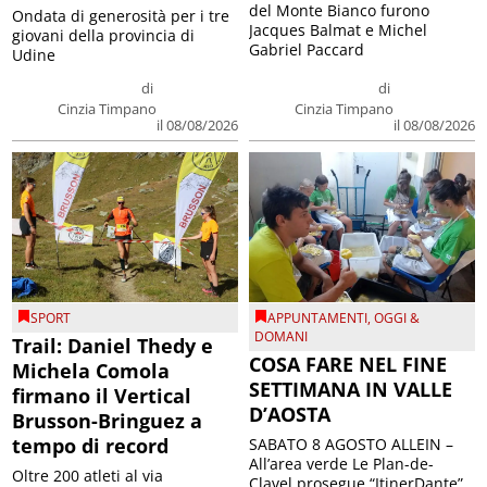
del Monte Bianco furono
Ondata di generosità per i tre
Jacques Balmat e Michel
giovani della provincia di
Gabriel Paccard
Udine
di
di
Cinzia Timpano
Cinzia Timpano
il 08/08/2026
il 08/08/2026
SPORT
APPUNTAMENTI
,
OGGI &
DOMANI
Trail: Daniel Thedy e
COSA FARE NEL FINE
Michela Comola
SETTIMANA IN VALLE
firmano il Vertical
D’AOSTA
Brusson-Bringuez a
tempo di record
SABATO 8 AGOSTO ALLEIN –
All’area verde Le Plan-de-
Oltre 200 atleti al via
Clavel prosegue “ItinerDante”,