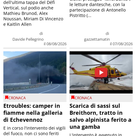
dell'ultima tappa del Défì
le letture dantesche, con la
Vertical, sul podio anche
partecipazione di Antonello
Mathieu Brunod, Alex
Pistritto (...
Noussan, Miriam Di Vincenzo
e Kaitlin Allen
di
di
Davide Pellegrino
gazzettamatin
il 08/08/2026
il 07/08/2026
CRONACA
CRONACA
Etroubles: camper in
Scarica di sassi sul
fiamme nella galleria
Breithorn, tratto in
di Echevennoz
salvo alpinista ferito a
una gamba
E in corso l'intervento dei vigili
del fuoco, non ci sono feriti
L'intervento è avvenuto in