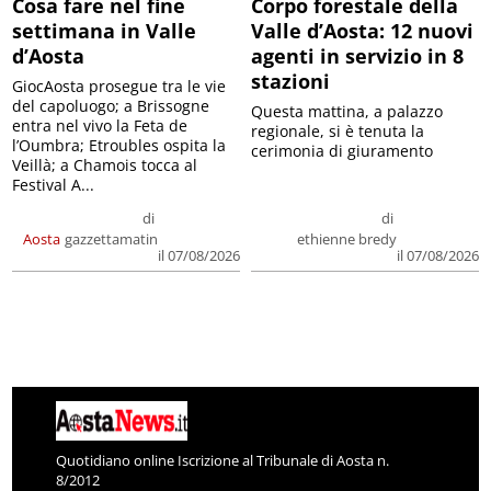
Cosa fare nel fine
Corpo forestale della
settimana in Valle
Valle d’Aosta: 12 nuovi
d’Aosta
agenti in servizio in 8
stazioni
GiocAosta prosegue tra le vie
del capoluogo; a Brissogne
Questa mattina, a palazzo
entra nel vivo la Feta de
regionale, si è tenuta la
l’Oumbra; Etroubles ospita la
cerimonia di giuramento
Veillà; a Chamois tocca al
Festival A...
di
di
Aosta
gazzettamatin
ethienne bredy
il 07/08/2026
il 07/08/2026
Quotidiano online Iscrizione al Tribunale di Aosta n.
8/2012