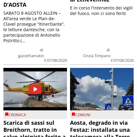
D’AOSTA
E in corso l'intervento dei vigili
SABATO 8 AGOSTO ALLEIN –
del fuoco, non ci sono feriti
All’area verde Le Plan-de-
Clavel prosegue “ItinerDante”,
le letture dantesche, con la
partecipazione di Antonello
Pistritto (...
di
di
gazzettamatin
Cinzia Timpano
il 07/08/2026
il 07/08/2026
CRONACA
COMUNI
Scarica di sassi sul
Aosta, degrado in via
Breithorn, tratto in
Festaz: installata una
salvo alpinista ferito a
telecamera alla Torre