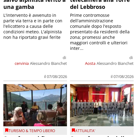
una gamba
del Lebbroso
L'intervento è avvenuto in
Prime contromosse
parte via terra e in parte con
dell'amministrazione
l'elicottero a causa delle
comunale dopo l'esposto
condizioni meteo. L'alpinista
presentato da residenti della
non ha riportato gravi ferite
zona; promessi anche
maggiori controlli e ulteriori
inter...
di
di
cervinia
Alessandro Bianchet
Aosta
Alessandro Bianchet
il 07/08/2026
il 07/08/2026
TURISMO & TEMPO LIBERO
ATTUALITA'