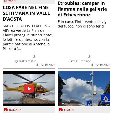
DOMANI
Etroubles: camper in
COSA FARE NEL FINE
fiamme nella galleria
SETTIMANA IN VALLE
di Echevennoz
D’AOSTA
E in corso l'intervento dei vigili
SABATO 8 AGOSTO ALLEIN –
del fuoco, non ci sono feriti
All’area verde Le Plan-de-
Clavel prosegue “ItinerDante”,
le letture dantesche, con la
partecipazione di Antonello
Pistritto (...
di
di
gazzettamatin
Cinzia Timpano
il 07/08/2026
il 07/08/2026
CRONACA
COMUNI