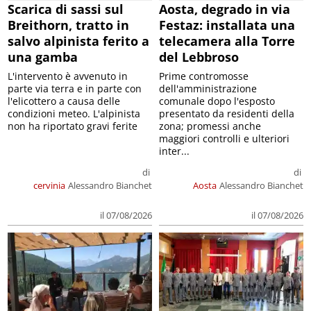
Scarica di sassi sul
Aosta, degrado in via
Breithorn, tratto in
Festaz: installata una
salvo alpinista ferito a
telecamera alla Torre
una gamba
del Lebbroso
L'intervento è avvenuto in
Prime contromosse
parte via terra e in parte con
dell'amministrazione
l'elicottero a causa delle
comunale dopo l'esposto
condizioni meteo. L'alpinista
presentato da residenti della
non ha riportato gravi ferite
zona; promessi anche
maggiori controlli e ulteriori
inter...
di
di
cervinia
Alessandro Bianchet
Aosta
Alessandro Bianchet
il 07/08/2026
il 07/08/2026