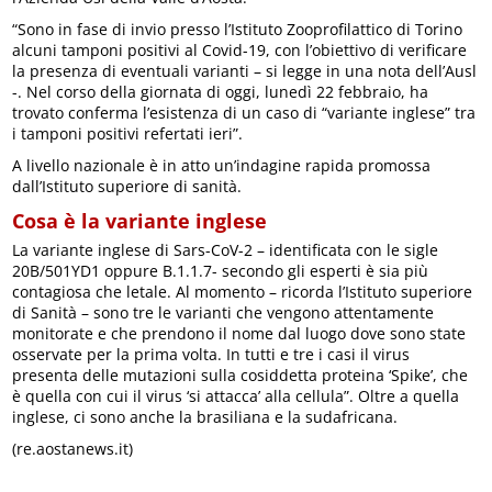
“Sono in fase di invio presso l’Istituto Zooprofilattico di Torino
alcuni tamponi positivi al Covid-19, con l’obiettivo di verificare
la presenza di eventuali varianti – si legge in una nota dell’Ausl
-. Nel corso della giornata di oggi, lunedì 22 febbraio, ha
trovato conferma l’esistenza di un caso di “variante inglese” tra
i tamponi positivi refertati ieri”.
A livello nazionale è in atto un’indagine rapida promossa
dall’Istituto superiore di sanità.
Cosa è la variante inglese
La variante inglese di Sars-CoV-2 – identificata con le sigle
20B/501YD1 oppure B.1.1.7- secondo gli esperti è sia più
contagiosa che letale. Al momento – ricorda l’Istituto superiore
di Sanità – sono tre le varianti che vengono attentamente
monitorate e che prendono il nome dal luogo dove sono state
osservate per la prima volta. In tutti e tre i casi il virus
presenta delle mutazioni sulla cosiddetta proteina ‘Spike’, che
è quella con cui il virus ‘si attacca’ alla cellula”. Oltre a quella
inglese, ci sono anche la brasiliana e la sudafricana.
(re.aostanews.it)