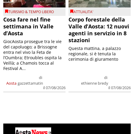
TURISMO & TEMPO LIBERO
ATTUALITA'
Cosa fare nel fine
Corpo forestale della
settimana in Valle
Valle d’Aosta: 12 nuovi
d’Aosta
agenti in servizio in 8
stazioni
GiocAosta prosegue tra le vie
del capoluogo; a Brissogne
Questa mattina, a palazzo
entra nel vivo la Feta de
regionale, si è tenuta la
l’Oumbra; Etroubles ospita la
cerimonia di giuramento
Veillà; a Chamois tocca al
Festival A...
di
di
Aosta
gazzettamatin
ethienne bredy
il 07/08/2026
il 07/08/2026