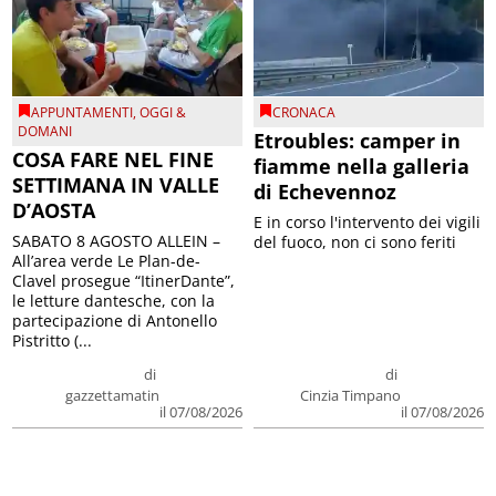
APPUNTAMENTI
,
OGGI &
CRONACA
DOMANI
Etroubles: camper in
COSA FARE NEL FINE
fiamme nella galleria
SETTIMANA IN VALLE
di Echevennoz
D’AOSTA
E in corso l'intervento dei vigili
SABATO 8 AGOSTO ALLEIN –
del fuoco, non ci sono feriti
All’area verde Le Plan-de-
Clavel prosegue “ItinerDante”,
le letture dantesche, con la
partecipazione di Antonello
Pistritto (...
di
di
gazzettamatin
Cinzia Timpano
il 07/08/2026
il 07/08/2026