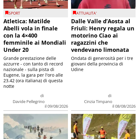
SPORT
ATTUALITA'
Atletica: Matilde
Dalle Valle d’Aosta al
Abelli vola in finale
Friuli: Henry regala un
con la 4×400
motorino Ciao ai
femminile ai Mondiali
ragazzini che
Under 20
vendevano limonata
Grande prestazione delle
Ondata di generosità per i tre
azzurre - con tanto di record
giovani della provincia di
nazionale - sulla pista di
Udine
Eugene, la gara per l'oro alle
23.42 (ora italiana) di questa
notte
di
di
Davide Pellegrino
Cinzia Timpano
il 09/08/2026
il 08/08/2026