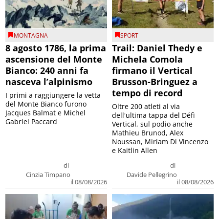
MONTAGNA
SPORT
8 agosto 1786, la prima
Trail: Daniel Thedy e
ascensione del Monte
Michela Comola
Bianco: 240 anni fa
firmano il Vertical
nasceva l’alpinismo
Brusson-Bringuez a
tempo di record
I primi a raggiungere la vetta
del Monte Bianco furono
Oltre 200 atleti al via
Jacques Balmat e Michel
dell'ultima tappa del Défì
Gabriel Paccard
Vertical, sul podio anche
Mathieu Brunod, Alex
Noussan, Miriam Di Vincenzo
e Kaitlin Allen
di
di
Cinzia Timpano
Davide Pellegrino
il 08/08/2026
il 08/08/2026