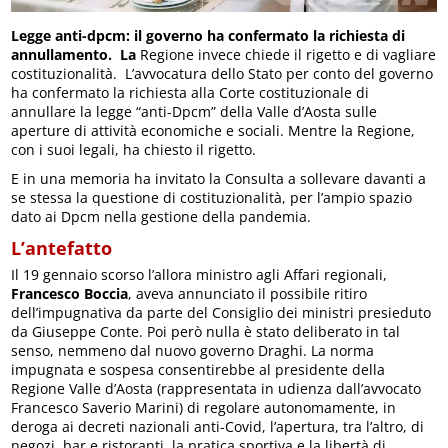
Legge anti-dpcm: il governo ha confermato la richiesta di
annullamento. La
Regione invece chiede il rigetto e di vagliare
costituzionalità. L’avvocatura dello Stato per conto del governo
ha confermato la richiesta alla Corte costituzionale di
annullare la legge “anti-Dpcm” della Valle d’Aosta sulle
aperture di attività economiche e sociali. Mentre la Regione,
con i suoi legali, ha chiesto il rigetto.
E in una memoria ha invitato la Consulta a sollevare davanti a
se stessa la questione di costituzionalità, per l’ampio spazio
dato ai Dpcm nella gestione della pandemia.
L’antefatto
Il 19 gennaio scorso l’allora ministro agli Affari regionali,
Francesco Boccia
, aveva annunciato il possibile ritiro
dell’impugnativa da parte del Consiglio dei ministri presieduto
da Giuseppe Conte. Poi però nulla è stato deliberato in tal
senso, nemmeno dal nuovo governo Draghi. La norma
impugnata e sospesa consentirebbe al presidente della
Regione Valle d’Aosta (rappresentata in udienza dall’avvocato
Francesco Saverio Marini) di regolare autonomamente, in
deroga ai decreti nazionali anti-Covid, l’apertura, tra l’altro, di
negozi, bar e ristoranti, la pratica sportiva e la libertà di