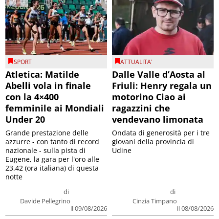
SPORT
ATTUALITA'
Atletica: Matilde
Dalle Valle d’Aosta al
Abelli vola in finale
Friuli: Henry regala un
con la 4×400
motorino Ciao ai
femminile ai Mondiali
ragazzini che
Under 20
vendevano limonata
Grande prestazione delle
Ondata di generosità per i tre
azzurre - con tanto di record
giovani della provincia di
nazionale - sulla pista di
Udine
Eugene, la gara per l'oro alle
23.42 (ora italiana) di questa
notte
di
di
Davide Pellegrino
Cinzia Timpano
il 09/08/2026
il 08/08/2026