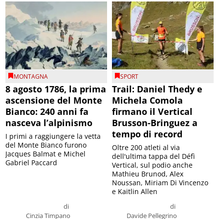
MONTAGNA
SPORT
8 agosto 1786, la prima
Trail: Daniel Thedy e
ascensione del Monte
Michela Comola
Bianco: 240 anni fa
firmano il Vertical
nasceva l’alpinismo
Brusson-Bringuez a
tempo di record
I primi a raggiungere la vetta
del Monte Bianco furono
Oltre 200 atleti al via
Jacques Balmat e Michel
dell'ultima tappa del Défì
Gabriel Paccard
Vertical, sul podio anche
Mathieu Brunod, Alex
Noussan, Miriam Di Vincenzo
e Kaitlin Allen
di
di
Cinzia Timpano
Davide Pellegrino