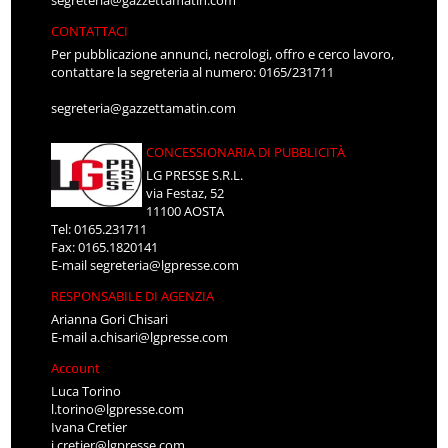
segreteria@gazzettamatin.com
CONTATTACI
Per pubblicazione annunci, necrologi, offro e cerco lavoro,
contattare la segreteria al numero: 0165/231711
segreteria@gazzettamatin.com
CONCESSIONARIA DI PUBBLICITÀ
LG PRESSE S.R.L.
via Festaz, 52
11100 AOSTA
Tel: 0165.231711
Fax: 0165.1820141
E-mail
segreteria@lgpresse.com
RESPONSABILE DI AGENZIA
Arianna Gori Chisari
E-mail
a.chisari@lgpresse.com
Account
Luca Torino
l.torino@lgpresse.com
Ivana Cretier
i.cretier@lgpresse.com