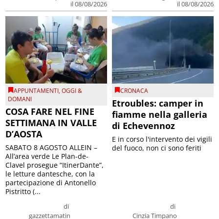
il 08/08/2026
il 08/08/2026
APPUNTAMENTI
,
OGGI &
CRONACA
DOMANI
Etroubles: camper in
COSA FARE NEL FINE
fiamme nella galleria
SETTIMANA IN VALLE
di Echevennoz
D’AOSTA
E in corso l'intervento dei vigili
SABATO 8 AGOSTO ALLEIN –
del fuoco, non ci sono feriti
All’area verde Le Plan-de-
Clavel prosegue “ItinerDante”,
le letture dantesche, con la
partecipazione di Antonello
Pistritto (...
di
di
gazzettamatin
Cinzia Timpano