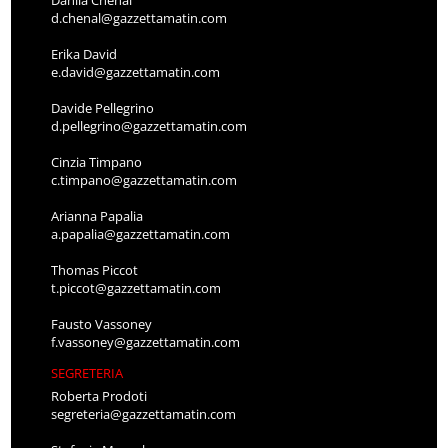
Danila Chenal
d.chenal@gazzettamatin.com
Erika David
e.david@gazzettamatin.com
Davide Pellegrino
d.pellegrino@gazzettamatin.com
Cinzia Timpano
c.timpano@gazzettamatin.com
Arianna Papalia
a.papalia@gazzettamatin.com
Thomas Piccot
t.piccot@gazzettamatin.com
Fausto Vassoney
f.vassoney@gazzettamatin.com
SEGRETERIA
Roberta Prodoti
segreteria@gazzettamatin.com