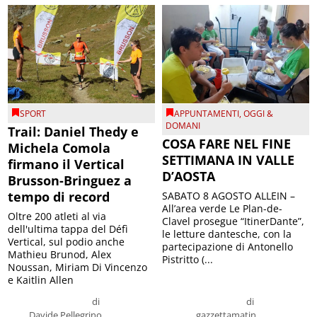
SPORT
APPUNTAMENTI
,
OGGI &
DOMANI
Trail: Daniel Thedy e
COSA FARE NEL FINE
Michela Comola
SETTIMANA IN VALLE
firmano il Vertical
D’AOSTA
Brusson-Bringuez a
tempo di record
SABATO 8 AGOSTO ALLEIN –
All’area verde Le Plan-de-
Oltre 200 atleti al via
Clavel prosegue “ItinerDante”,
dell'ultima tappa del Défì
le letture dantesche, con la
Vertical, sul podio anche
partecipazione di Antonello
Mathieu Brunod, Alex
Pistritto (...
Noussan, Miriam Di Vincenzo
e Kaitlin Allen
di
di
Davide Pellegrino
gazzettamatin