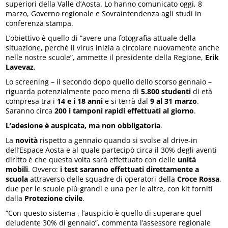
superiori della Valle d’Aosta. Lo hanno comunicato oggi, 8
marzo, Governo regionale e Sovraintendenza agli studi in
conferenza stampa.
L’obiettivo è quello di “avere una fotografia attuale della
situazione, perché il virus inizia a circolare nuovamente anche
nelle nostre scuole”, ammette il presidente della Regione,
Erik
Lavevaz
.
Lo screening – il secondo dopo quello dello scorso gennaio –
riguarda potenzialmente poco meno di
5.800 studenti
di età
compresa tra i
14 e i 18 anni
e si terrà dal
9 al 31 marzo
.
Saranno circa
200 i tamponi rapidi effettuati al giorno
.
L’adesione è auspicata, ma non obbligatoria
.
La
novità
rispetto a gennaio quando si svolse al drive-in
dell’Espace Aosta e al quale partecipò circa il 30% degli aventi
diritto è che questa volta sarà effettuato con delle
unità
mobili
. Ovvero:
i test saranno effettuati direttamente a
scuola
attraverso delle squadre di operatori della
Croce Rossa
,
due per le scuole più grandi e una per le altre, con kit forniti
dalla
Protezione civile
.
“Con questo sistema , l’auspicio è quello di superare quel
deludente 30% di gennaio”, commenta l’assessore regionale