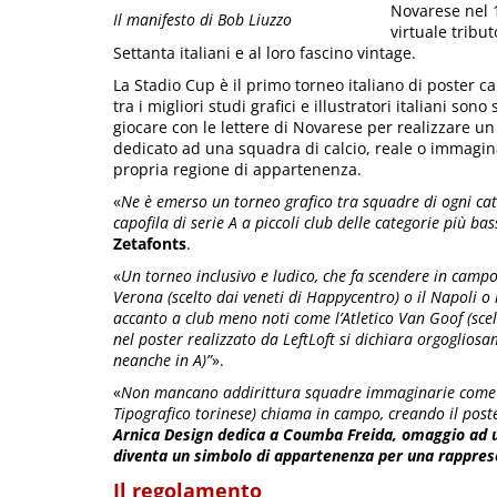
Novarese nel 1
Il manifesto di Bob Liuzzo
virtuale tribut
Settanta italiani e al loro fascino vintage.
La Stadio Cup è il primo torneo italiano di poster calc
tra i migliori studi grafici e illustratori ​italiani sono s
giocare con le lettere di Novarese per realizzare un
dedicato ad una squadra di calcio, reale o immagina
propria regione di appartenenza.
«
Ne è emerso un torneo grafico tra squadre di ogni ca
capofila di serie A a piccoli club delle categorie più bas
Zetafonts
.
«
Un torneo inclusivo e ludico, che fa scendere in campo 
Verona (scelto dai veneti di ​Happycentro​) o il N​apoli​ o 
accanto a club meno noti come l’​Atletico Van Goof ​(scelt
nel poster realizzato da ​LeftLoft​ si dichiara orgoglios
neanche in A)”
».
«
Non mancano addirittura squadre immaginarie come quel
Tipografico ​torinese) chiama in campo, creando il post
Arnica Design​ dedica a ​Coumba Freida​, omaggio ad un
diventa un simbolo di appartenenza per una rappres
Il regolamento