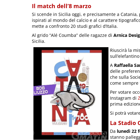
Il match dell’8 marzo
Si scende in Sicilia oggi, e precisamente a Catania, p
ispirati al mondo del calcio e al carattere tipografico
mette a confronto 20 studi grafici d’Italia.
Al grido “Alé Coumba” delle ragazze di
Arnica Desi
Sicilia.
Riuscirà la m
sull’elefantin
A
Raffaella S
delle preferen
che sulla Soci
come sempre tu
Per votare occ
Instagram di
Z
prima edizion
Si potrà votar
La Stadio 
Da
lunedì 22 
stanno pallegg