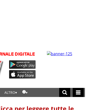
ALTRO
licca per leggere tutte le