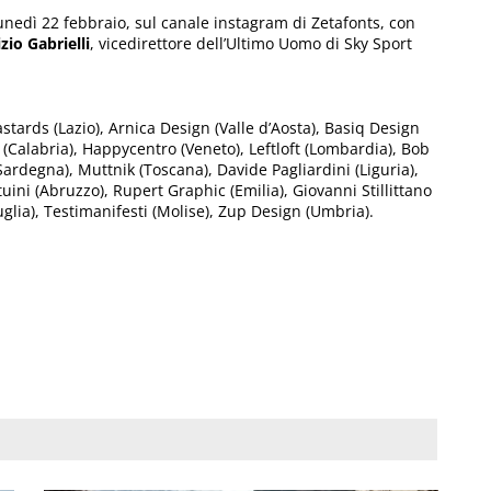
nedì 22 febbraio​, sul canale ​instagram di ​Zetafonts​, con
zio Gabrielli
, ​vicedirettore dell’​Ultimo Uomo​ ​di Sky Sport
stards​ (Lazio), ​Arnica Design​ (Valle d’Aosta), ​Basiq Design​
 (Calabria), ​Happycentro​ (Veneto), ​Leftloft (Lombardia), ​Bob
ardegna), ​Muttnik​ (Toscana), ​Davide Pagliardini​ ​(Liguria), ​
ni​ ​(Abruzzo), ​Rupert Graphic (Emilia), ​Giovanni Stillittano​
uglia), ​Testimanifesti​ (Molise), Zup Design​ (Umbria).