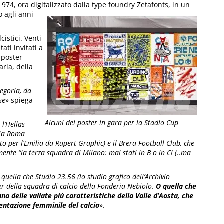
974, ora digitalizzato dalla type foundry Zetafonts, in un
o agli anni
istici. ​Venti
tati invitati a
 poster
ria, della
tegoria, da
se
» spiega
Alcuni dei poster in gara per la Stadio Cup
l’​Hellas
la ​Roma​
o per l’Emilia da ​Rupert Graphic​) e il ​Brera Football Club​, che
amente ​“la terza squadra di Milano: mai stati in B o in C! (..ma
la che ​Studio 23.56​ (lo studio grafico dell’​Archivio
er della squadra di calcio della Fonderia Nebiolo​.
O quella che ​
a delle vallate più caratteristiche della Valle d’Aosta, che
entazione femminile del calcio
».