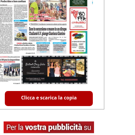
Clicca e scarica la copia