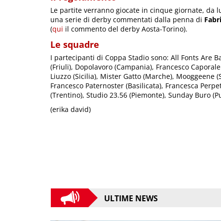
Le partite verranno giocate in cinque giornate, da ​lu
una serie di derby commentati dalla penna di ​
Fabri
(
qui
il commento del derby Aosta-Torino).
Le squadre
I partecipanti di​ Coppa Stadio​ sono: ​All Fonts Are Ba
(Friuli), ​Dopolavoro​ (Campania), ​Francesco Caporale​
Liuzzo​ (Sicilia), ​Mister Gatto​ (Marche), ​Mooggeene​ (S
Francesco Paternoster​ (Basilicata), ​Francesca Perpetui
(Trentino), ​Studio 23.56​ (Piemonte), ​Sunday Buro​ (P
(erika david)
ULTIME NEWS