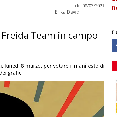
di
il
08/03/2021
n
Erika David
C
 Freida Team in campo
, lunedì 8 marzo, per votare il manifesto di
ei grafici