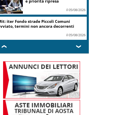
ottiene modifica a risoluzione
il 05/08/2026
Delmastro, Camera dice no a
uso chat con Caroccia: in aula
bagarre e proteste opposizioni
il 05/08/2026
❮
❯