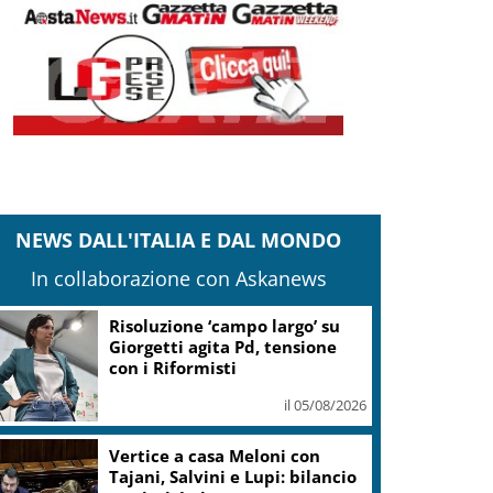
NEWS DALL'ITALIA E DAL MONDO
In collaborazione con Askanews
Banco Bpm, Castagna: Agricole
Italia? Valuteremo, ritengo
fusione molto solida
il 05/08/2026
Conti pubblici, Governo
incassa sì su clausola Ue. Lega