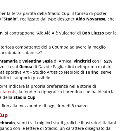
er la terza partita della Stadio Cup, il torneo di poster
 “
Stadio
”, realizzato dal type designer
Aldo Novarese
, che
gn
, si contrappone “Alè Alè Alè Vulcano” di
Bob Liuzzo
per la
isteriosa combattente della Coumba ad avere la meglio
o arrabbiato catanese?
antamaria
e
Valentina Sesia
di Arnica,
vincitrici
con il
52%
ze sia sul
Genoa
di Davide Pagliardini nelmprimo match,
età sportiva Art – Studio Artistico Nebiolo di
Torino
, serve
tto il supporto possibile.
orre indicare la propria preferenza nelle storie di
etafonts
, la fonderia tipografica fiorentina che ha ideato la
e della
Stadio Cup
.
e fino alla mezzanotte di oggi, lunedì 8 marzo.
Cup
febbraio
, venti tra i migliori studi grafici e illustratori italiani
iando con le lettere di Stadio, un carattere disegnato da