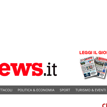
TTACOLI
POLITICA & ECONOMIA
SPORT
TURISMO & EVENTI
C