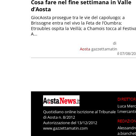
Cosa fare nel fine settimana in Valle
d’Aosta
GiocAosta prosegue tra le vie del capoluogo; a
Brissogne entra nel vivo la Feta de l’Oumbra;
Etroubles ospita la Veillà; a Chamois tocca al Festiva
A...
di
Aosta
gazzettamatin
il 07/08/2
DIRETTOR
Luca Merc
l.mercant
Quotidiano online Iscrizione al Tribunale
di Aosta n. 8/2012
REDAZIO
Autorizzazione del 13/12/2012
Alessandr
www.gazzettamatin.com
a.bianche