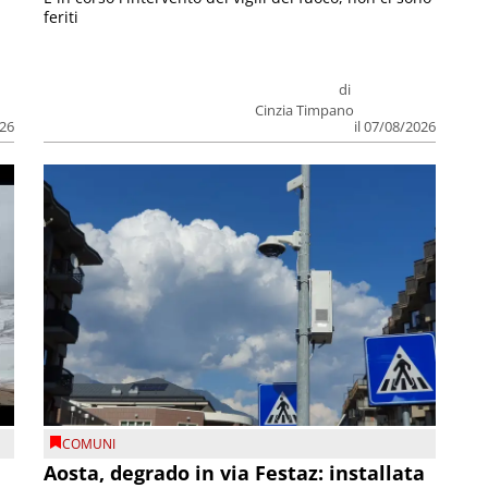
feriti
di
Cinzia Timpano
026
il 07/08/2026
COMUNI
n
Aosta, degrado in via Festaz: installata