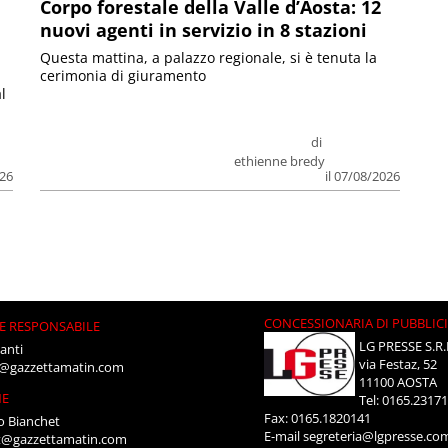
Corpo forestale della Valle d’Aosta: 12
nuovi agenti in servizio in 8 stazioni
Questa mattina, a palazzo regionale, si è tenuta la
cerimonia di giuramento
l
di
ethienne bredy
026
il 07/08/2026
CONCESSIONARIA DI PUBBLIC
E RESPONSABILE
LG PRESSE S.R.
anti
via Festaz, 52
i@gazzettamatin.com
11100 AOSTA
NE
Tel: 0165.2317
Fax: 0165.1820141
o Bianchet
E-mail
segreteria@lgpresse.co
t@gazzettamatin.com