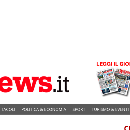
TTACOLI
POLITICA & ECONOMIA
SPORT
TURISMO & EVENTI
C