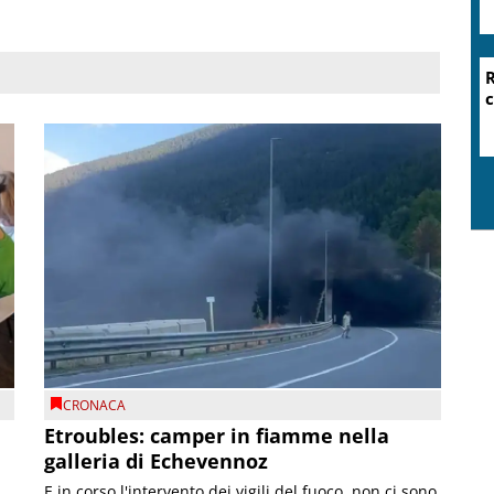
R
c
CRONACA
Etroubles: camper in fiamme nella
galleria di Echevennoz
E in corso l'intervento dei vigili del fuoco, non ci sono