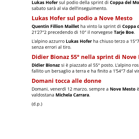
Lukas Hofer
sul podio della sprint di
Coppa del M
sabato sarà al via dell’inseguimento.
Lukas Hofer sul podio a Nove Mesto
Quentin Fillion Maillet
ha vinto la sprint di
Coppa 
21’27″2 precedendo di 10″ il norvegese
Tarje Boe
.
L’alpino azzurro
Lukas Hofer
ha chiuso terzo a 15″7.
senza errori al tiro.
Didier Bionaz 55° nella sprint di Nove
Didier Bionaz
si è piazzato al 55° posto. L’alpino r
fallito un bersaglio a terra e ha finito a 1’54″7 dal vi
Domani tocca alle donne
Domani, venerdì 12 marzo, sempre a
Nove Mesto
è
valdostana
Michela Carrara
.
(d.p.)