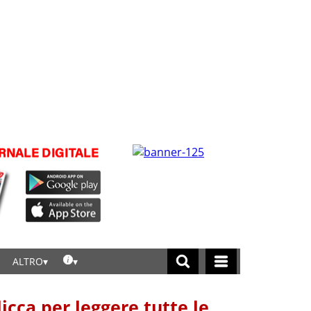
ALTRO
licca per leggere tutte le