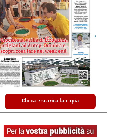
Clicca e scarica la copia