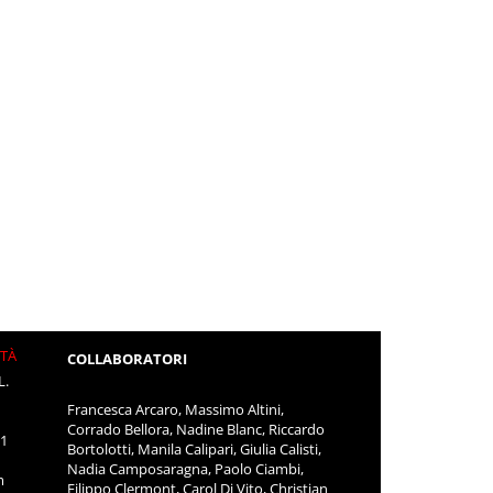
ITÀ
COLLABORATORI
L.
Francesca Arcaro, Massimo Altini,
Corrado Bellora, Nadine Blanc, Riccardo
11
Bortolotti, Manila Calipari, Giulia Calisti,
Nadia Camposaragna, Paolo Ciambi,
m
Filippo Clermont, Carol Di Vito, Christian