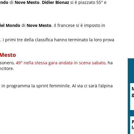
ondo
di
Nove Mesto
.
Didier Bionaz
si è piazzato 55° e
del Mondo
di
Nove Mesto
. Il francese si è imposto in
 I primi tre della classifica hanno terminato la loro prova
 Mesto
ossonero,
49° nella stessa gara andata in scena sabato
, ha
ncitore.
 in programma la sprint femminile. Al via ci sarà l’alpina
M
g
P
l