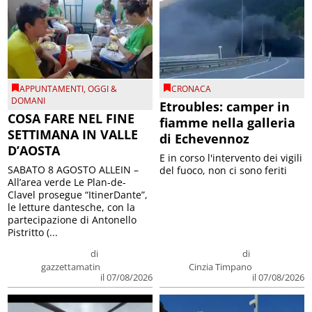
APPUNTAMENTI
,
OGGI &
CRONACA
DOMANI
Etroubles: camper in
COSA FARE NEL FINE
fiamme nella galleria
SETTIMANA IN VALLE
di Echevennoz
D’AOSTA
E in corso l'intervento dei vigili
SABATO 8 AGOSTO ALLEIN –
del fuoco, non ci sono feriti
All’area verde Le Plan-de-
Clavel prosegue “ItinerDante”,
le letture dantesche, con la
partecipazione di Antonello
Pistritto (...
di
di
gazzettamatin
Cinzia Timpano
il 07/08/2026
il 07/08/2026