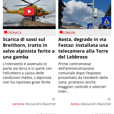
CRONACA
COMUNI
Scarica di sassi sul
Aosta, degrado in via
Breithorn, tratto in
Festaz: installata una
salvo alpinista ferito a
telecamera alla Torre
una gamba
del Lebbroso
L'intervento è avvenuto in
Prime contromosse
parte via terra e in parte con
dell'amministrazione
l'elicottero a causa delle
comunale dopo l'esposto
condizioni meteo. L'alpinista
presentato da residenti della
non ha riportato gravi ferite
zona; promessi anche
maggiori controlli e ulteriori
inter...
di
di
cervinia
Alessandro Bianchet
Aosta
Alessandro Bianchet