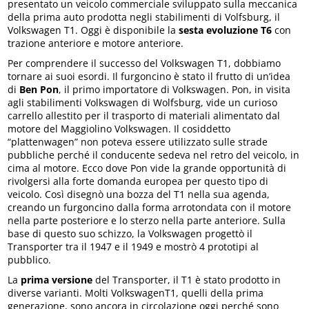
presentato un veicolo commerciale sviluppato sulla meccanica
della prima auto prodotta negli stabilimenti di Volfsburg, il
Volkswagen T1. Oggi è disponibile la
sesta evoluzione T6
con
trazione anteriore e motore anteriore.
Per comprendere il successo del Volkswagen T1, dobbiamo
tornare ai suoi esordi. Il furgoncino è stato il frutto di un’idea
di
Ben Pon
, il primo importatore di Volkswagen. Pon, in visita
agli stabilimenti Volkswagen di Wolfsburg, vide un curioso
carrello allestito per il trasporto di materiali alimentato dal
motore del Maggiolino Volkswagen. Il cosiddetto
“plattenwagen” non poteva essere utilizzato sulle strade
pubbliche perché il conducente sedeva nel retro del veicolo, in
cima al motore. Ecco dove Pon vide la grande opportunità di
rivolgersi alla forte domanda europea per questo tipo di
veicolo. Così disegnò una bozza del T1 nella sua agenda,
creando un furgoncino dalla forma arrotondata con il motore
nella parte posteriore e lo sterzo nella parte anteriore. Sulla
base di questo suo schizzo, la Volkswagen progettò il
Transporter tra il 1947 e il 1949 e mostrò 4 prototipi al
pubblico.
La
prima versione
del Transporter, il T1 è stato prodotto in
diverse varianti. Molti VolkswagenT1, quelli della prima
generazione, sono ancora in circolazione oggi perché sono