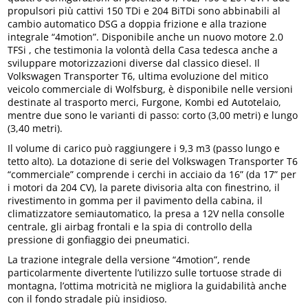
propulsori più cattivi 150 TDi e 204 BiTDi sono abbinabili al
cambio automatico DSG a doppia frizione e alla trazione
integrale “4motion”. Disponibile anche un nuovo motore 2.0
TFSi , che testimonia la volontà della Casa tedesca anche a
sviluppare motorizzazioni diverse dal classico diesel. Il
Volkswagen Transporter T6, ultima evoluzione del mitico
veicolo commerciale di Wolfsburg, è disponibile nelle versioni
destinate al trasporto merci, Furgone, Kombi ed Autotelaio,
mentre due sono le varianti di passo: corto (3,00 metri) e lungo
(3,40 metri).
Il volume di carico può raggiungere i 9,3 m3 (passo lungo e
tetto alto). La dotazione di serie del Volkswagen Transporter T6
“commerciale” comprende i cerchi in acciaio da 16” (da 17” per
i motori da 204 CV), la parete divisoria alta con finestrino, il
rivestimento in gomma per il pavimento della cabina, il
climatizzatore semiautomatico, la presa a 12V nella consolle
centrale, gli airbag frontali e la spia di controllo della
pressione di gonfiaggio dei pneumatici.
La trazione integrale della versione “4motion”, rende
particolarmente divertente l’utilizzo sulle tortuose strade di
montagna, l’ottima motricità ne migliora la guidabilità anche
con il fondo stradale più insidioso.