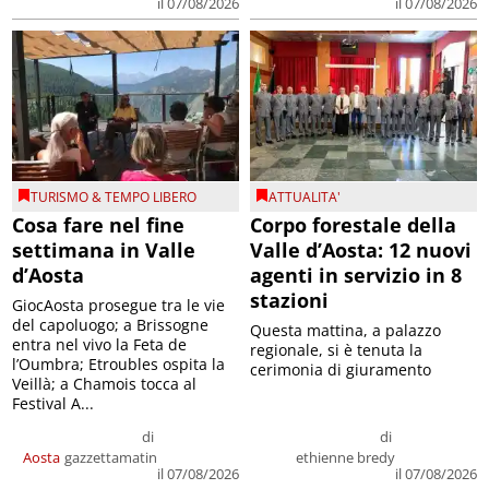
il 07/08/2026
il 07/08/2026
TURISMO & TEMPO LIBERO
ATTUALITA'
Cosa fare nel fine
Corpo forestale della
settimana in Valle
Valle d’Aosta: 12 nuovi
d’Aosta
agenti in servizio in 8
stazioni
GiocAosta prosegue tra le vie
del capoluogo; a Brissogne
Questa mattina, a palazzo
entra nel vivo la Feta de
regionale, si è tenuta la
l’Oumbra; Etroubles ospita la
cerimonia di giuramento
Veillà; a Chamois tocca al
Festival A...
di
di
Aosta
gazzettamatin
ethienne bredy
il 07/08/2026
il 07/08/2026