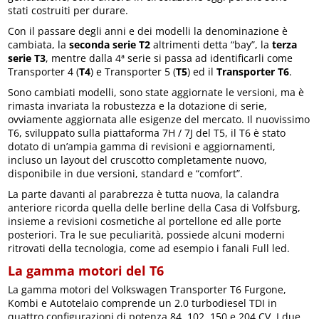
stati costruiti per durare.
Con il passare degli anni e dei modelli la denominazione è
cambiata, la
seconda serie T2
altrimenti detta “bay”, la
terza
serie T3
, mentre dalla 4ª serie si passa ad identificarli come
Transporter 4 (
T4
) e Transporter 5 (
T5
) ed il
Transporter T6
.
Sono cambiati modelli, sono state aggiornate le versioni, ma è
rimasta invariata la robustezza e la dotazione di serie,
ovviamente aggiornata alle esigenze del mercato. Il nuovissimo
T6, sviluppato sulla piattaforma 7H / 7J del T5, il T6 è stato
dotato di un’ampia gamma di revisioni e aggiornamenti,
incluso un layout del cruscotto completamente nuovo,
disponibile in due versioni, standard e “comfort”.
La parte davanti al parabrezza è tutta nuova, la calandra
anteriore ricorda quella delle berline della Casa di Volfsburg,
insieme a revisioni cosmetiche al portellone ed alle porte
posteriori. Tra le sue peculiarità, possiede alcuni moderni
ritrovati della tecnologia, come ad esempio i fanali Full led.
La gamma motori del T6
La gamma motori del Volkswagen Transporter T6 Furgone,
Kombi e Autotelaio comprende un 2.0 turbodiesel TDI in
quattro configurazioni di potenza 84, 102, 150 e 204 CV. I due