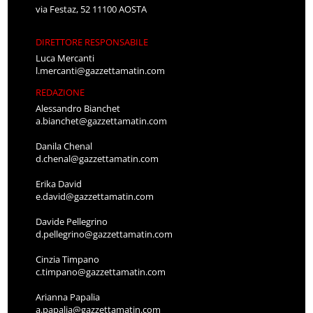
via Festaz, 52 11100 AOSTA
DIRETTORE RESPONSABILE
Luca Mercanti
l.mercanti@gazzettamatin.com
REDAZIONE
Alessandro Bianchet
a.bianchet@gazzettamatin.com
Danila Chenal
d.chenal@gazzettamatin.com
Erika David
e.david@gazzettamatin.com
Davide Pellegrino
d.pellegrino@gazzettamatin.com
Cinzia Timpano
c.timpano@gazzettamatin.com
Arianna Papalia
a.papalia@gazzettamatin.com