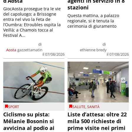
d’Aosta
agenti in servizio in 8
stazioni
GiocAosta prosegue tra le vie
del capoluogo; a Brissogne
Questa mattina, a palazzo
entra nel vivo la Feta de
regionale, si è tenuta la
l’Oumbra; Etroubles ospita la
cerimonia di giuramento
Veillà; a Chamois tocca al
Festival A...
di
di
Aosta
gazzettamatin
ethienne bredy
il 07/08/2026
il 07/08/2026
SPORT
SALUTE
,
SANITÀ
Ciclismo su pista:
Liste d’attesa: oltre 22
Mélanie Bosonin si
mila 500 richieste di
avvicina al podio ai
prime visite nei primi