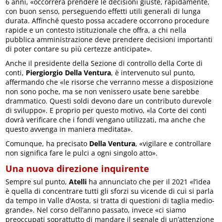
6 anni, «occorrerà prendere le decisioni giuste, rapidamente,
con buon senso, perseguendo effetti utili generali di lunga
durata. Affinché questo possa accadere occorrono procedure
rapide e un contesto istituzionale che offra, a chi nella
pubblica amministrazione deve prendere decisioni importanti
di poter contare su più certezze anticipate».
Anche il presidente della Sezione di controllo della Corte di
conti,
Piergiorgio Della Ventura
, è intervenuto sul punto,
affermando che «le risorse che verranno messe a disposizione
non sono poche, ma se non venissero usate bene sarebbe
drammatico. Questi soldi devono dare un contributo durevole
di sviluppo». E proprio per questo motivo, «la Corte dei conti
dovrà verificare che i fondi vengano utilizzati, ma anche che
questo avvenga in maniera meditata».
Comunque, ha precisato
Della Ventura
, «vigilare e controllare
non significa fare le pulci a ogni singolo atto».
Una nuova direzione inquirente
Sempre sul punto,
Atelli
ha annunciato che per il 2021 «l’idea
è quella di concentrare tutti gli sforzi su vicende di cui si parla
da tempo in Valle d’Aosta, si tratta di questioni di taglia medio-
grande». Nel corso dell’anno passato, invece «ci siamo
preoccupati soprattutto di mandare il segnale di un’attenzione