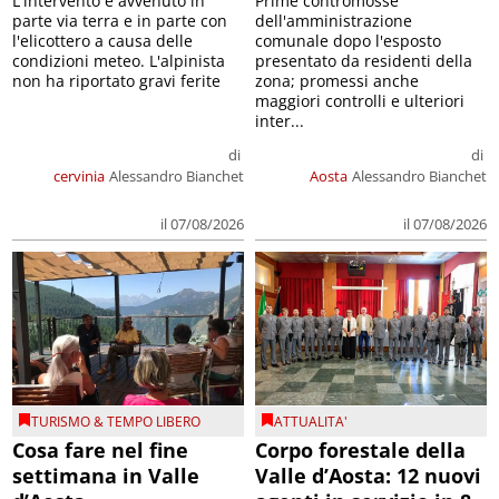
L'intervento è avvenuto in
Prime contromosse
parte via terra e in parte con
dell'amministrazione
l'elicottero a causa delle
comunale dopo l'esposto
condizioni meteo. L'alpinista
presentato da residenti della
non ha riportato gravi ferite
zona; promessi anche
maggiori controlli e ulteriori
inter...
di
di
cervinia
Alessandro Bianchet
Aosta
Alessandro Bianchet
il 07/08/2026
il 07/08/2026
TURISMO & TEMPO LIBERO
ATTUALITA'
Cosa fare nel fine
Corpo forestale della
settimana in Valle
Valle d’Aosta: 12 nuovi