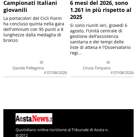
Campionati Italiani
6 mesi del 2026, sono
giovanili
1.261 in più rispetto al
2025
La portacolori del Cicli Fiorin
ha concluso quinta nella gara
Si sono riuniti ieri, giovedì 6
dell'omnium con 95 punti a 8
agosto, l'Unità centrale di
lunghezze dalla medaglia di
gestione dell’assistenza
bronzo
sanitaria e dei tempi delle
liste di attesa e l'Osservatorio
regi...
di
di
Davide Pellegrino
Cinzia Timpano
il 07/08/2026
il 07/08/2026
Quotidiano online Iscrizione al Tribunale di Aosta n.
8/2012