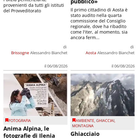
pubblico»
provenienti da tutti gli istituti
Il primo cittadino di Aosta è
del Provveditorato
stato audito nella quarta
commissione del Consiglio
regionale, dove ha ribadito
come l'iter, al momento, sia
ancora ferm...
di
di
Brissogne
Alessandro Bianchet
Aosta
Alessandro Bianchet
il 06/08/2026
il 06/08/2026
FOTOGRAFIA
AMBIENTE
,
GHIACCIAI
,
MONTAGNA
Anima Alpina, le
Ghiacciaio
fotografie di Ilenia