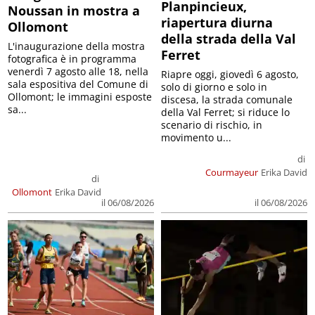
Planpincieux,
Noussan in mostra a
riapertura diurna
Ollomont
della strada della Val
L'inaugurazione della mostra
Ferret
fotografica è in programma
venerdì 7 agosto alle 18, nella
Riapre oggi, giovedì 6 agosto,
sala espositiva del Comune di
solo di giorno e solo in
Ollomont; le immagini esposte
discesa, la strada comunale
sa...
della Val Ferret; si riduce lo
scenario di rischio, in
movimento u...
di
Courmayeur
Erika David
di
Ollomont
Erika David
il 06/08/2026
il 06/08/2026