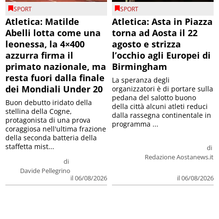
SPORT
SPORT
Atletica: Matilde
Atletica: Asta in Piazza
Abelli lotta come una
torna ad Aosta il 22
leonessa, la 4×400
agosto e strizza
azzurra firma il
l’occhio agli Europei di
primato nazionale, ma
Birmingham
resta fuori dalla finale
La speranza degli
dei Mondiali Under 20
organizzatori è di portare sulla
pedana del salotto buono
Buon debutto iridato della
della città alcuni atleti reduci
stellina della Cogne,
dalla rassegna continentale in
protagonista di una prova
programma ...
coraggiosa nell'ultima frazione
della seconda batteria della
staffetta mist...
di
Redazione Aostanews.it
di
Davide Pellegrino
il 06/08/2026
il 06/08/2026