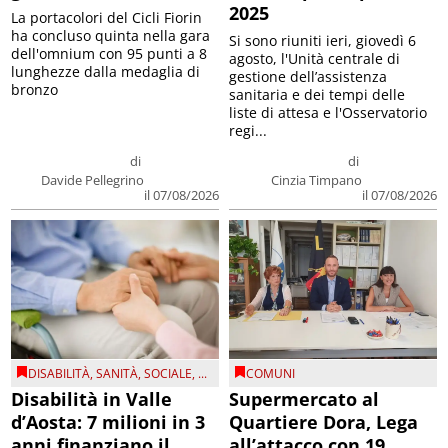
2025
La portacolori del Cicli Fiorin
ha concluso quinta nella gara
Si sono riuniti ieri, giovedì 6
dell'omnium con 95 punti a 8
agosto, l'Unità centrale di
lunghezze dalla medaglia di
gestione dell’assistenza
bronzo
sanitaria e dei tempi delle
liste di attesa e l'Osservatorio
regi...
di
di
Davide Pellegrino
Cinzia Timpano
il 07/08/2026
il 07/08/2026
DISABILITÀ
,
SANITÀ
,
SOCIALE
, ...
COMUNI
Disabilità in Valle
Supermercato al
d’Aosta: 7 milioni in 3
Quartiere Dora, Lega
anni finanziano il
all’attacco con 19