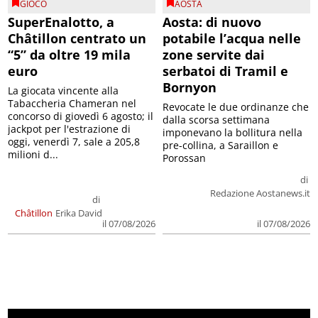
GIOCO
AOSTA
SuperEnalotto, a
Aosta: di nuovo
Châtillon centrato un
potabile l’acqua nelle
“5” da oltre 19 mila
zone servite dai
euro
serbatoi di Tramil e
Bornyon
La giocata vincente alla
Tabaccheria Chameran nel
Revocate le due ordinanze che
concorso di giovedì 6 agosto; il
dalla scorsa settimana
jackpot per l'estrazione di
imponevano la bollitura nella
oggi, venerdì 7, sale a 205,8
pre-collina, a Saraillon e
milioni d...
Porossan
di
Redazione Aostanews.it
di
Châtillon
Erika David
il 07/08/2026
il 07/08/2026