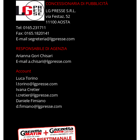
CONCESSIONARIA DI PUBBLICITÀ
LG PRESSE S.R.L.
via Festaz, 52
11100 AOSTA
Tel: 0165.231711
Fax: 0165.1820141
E-mail
segreteria@lgpresse.com
RESPONSABILE DI AGENZIA
Arianna Gori Chisari
E-mail
a.chisari@lgpresse.com
Account
Luca Torino
l.torino@lgpresse.com
Ivana Cretier
i.cretier@lgpresse.com
Daniele Fimiano
d.fimiano@lgpresse.com