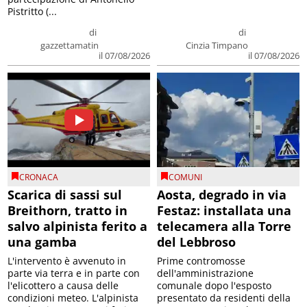
Pistritto (...
di
di
gazzettamatin
Cinzia Timpano
il 07/08/2026
il 07/08/2026
CRONACA
COMUNI
Scarica di sassi sul
Aosta, degrado in via
Breithorn, tratto in
Festaz: installata una
salvo alpinista ferito a
telecamera alla Torre
una gamba
del Lebbroso
L'intervento è avvenuto in
Prime contromosse
parte via terra e in parte con
dell'amministrazione
l'elicottero a causa delle
comunale dopo l'esposto
condizioni meteo. L'alpinista
presentato da residenti della