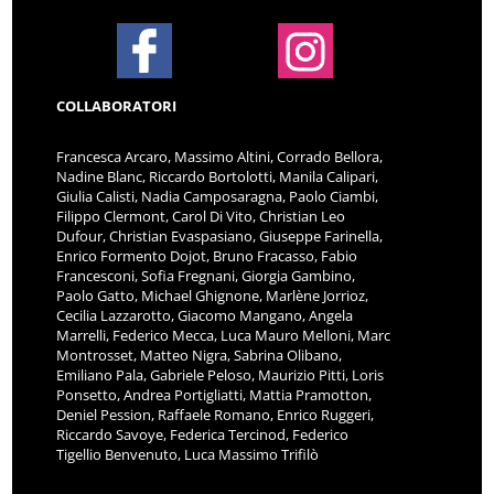
COLLABORATORI
Francesca Arcaro, Massimo Altini, Corrado Bellora,
Nadine Blanc, Riccardo Bortolotti, Manila Calipari,
Giulia Calisti, Nadia Camposaragna, Paolo Ciambi,
Filippo Clermont, Carol Di Vito, Christian Leo
Dufour, Christian Evaspasiano, Giuseppe Farinella,
Enrico Formento Dojot, Bruno Fracasso, Fabio
Francesconi, Sofia Fregnani, Giorgia Gambino,
Paolo Gatto, Michael Ghignone, Marlène Jorrioz,
Cecilia Lazzarotto, Giacomo Mangano, Angela
Marrelli, Federico Mecca, Luca Mauro Melloni, Marc
Montrosset, Matteo Nigra, Sabrina Olibano,
Emiliano Pala, Gabriele Peloso, Maurizio Pitti, Loris
Ponsetto, Andrea Portigliatti, Mattia Pramotton,
Deniel Pession, Raffaele Romano, Enrico Ruggeri,
Riccardo Savoye, Federica Tercinod, Federico
Tigellio Benvenuto, Luca Massimo Trifilò