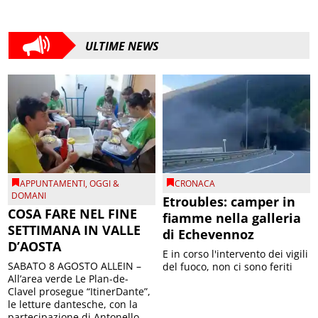
ULTIME NEWS
APPUNTAMENTI
,
OGGI &
CRONACA
DOMANI
Etroubles: camper in
COSA FARE NEL FINE
fiamme nella galleria
SETTIMANA IN VALLE
di Echevennoz
D’AOSTA
E in corso l'intervento dei vigili
SABATO 8 AGOSTO ALLEIN –
del fuoco, non ci sono feriti
All’area verde Le Plan-de-
Clavel prosegue “ItinerDante”,
le letture dantesche, con la
partecipazione di Antonello