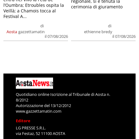
regionale, si è tenuta la
l’Oumbra; Etroubles ospita la
cerimonia di giuramento
Veillà; a Chamois tocca al
Festival A...
di
di
Aosta
gazzettamatin
ethienne bredy
il 07/08/2026
il 07/08/2026
Quotidiano online Iscrizione al Tribunale di Aosta n.
8/2012
Autorizzazione del 13/12/2012
www.gazzettamatin.com
Editore
LG PRESSE S.R.L.
via Festaz, 52 11100 AOSTA