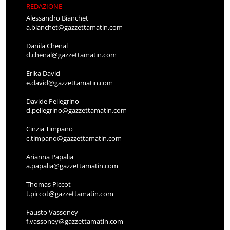
REDAZIONE
Alessandro Bianchet
a.bianchet@gazzettamatin.com
Danila Chenal
d.chenal@gazzettamatin.com
Erika David
e.david@gazzettamatin.com
Davide Pellegrino
d.pellegrino@gazzettamatin.com
Cinzia Timpano
c.timpano@gazzettamatin.com
Arianna Papalia
a.papalia@gazzettamatin.com
Thomas Piccot
t.piccot@gazzettamatin.com
Fausto Vassoney
f.vassoney@gazzettamatin.com