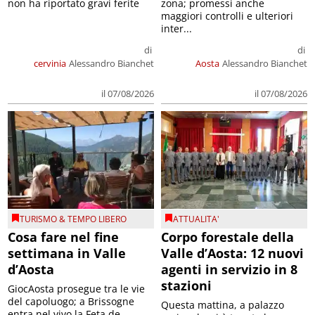
non ha riportato gravi ferite
zona; promessi anche
maggiori controlli e ulteriori
inter...
di
di
cervinia
Alessandro Bianchet
Aosta
Alessandro Bianchet
il 07/08/2026
il 07/08/2026
TURISMO & TEMPO LIBERO
ATTUALITA'
Cosa fare nel fine
Corpo forestale della
settimana in Valle
Valle d’Aosta: 12 nuovi
d’Aosta
agenti in servizio in 8
stazioni
GiocAosta prosegue tra le vie
del capoluogo; a Brissogne
Questa mattina, a palazzo
entra nel vivo la Feta de