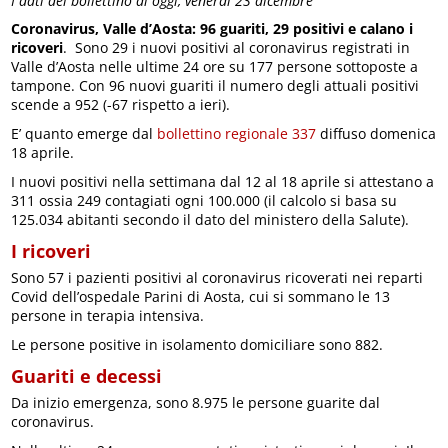
I dati del bollettino di oggi, venerdì 23 dicembre
Coronavirus, Valle d’Aosta: 96 guariti, 29 positivi e calano i
ricoveri
. Sono 29 i nuovi positivi al coronavirus registrati in
Valle d’Aosta nelle ultime 24 ore su 177 persone sottoposte a
tampone. Con 96 nuovi guariti il numero degli attuali positivi
scende a 952 (-67 rispetto a ieri).
E’ quanto emerge dal
bollettino regionale 337
diffuso domenica
18 aprile.
I nuovi positivi nella settimana dal 12 al 18 aprile si attestano a
311 ossia 249 contagiati ogni 100.000 (il calcolo si basa su
125.034 abitanti secondo il dato del ministero della Salute).
I ricoveri
Sono 57 i pazienti positivi al coronavirus ricoverati nei reparti
Covid dell’ospedale Parini di Aosta, cui si sommano le 13
persone in terapia intensiva.
Le persone positive in isolamento domiciliare sono 882.
Guariti e decessi
Da inizio emergenza, sono 8.975 le persone guarite dal
coronavirus.